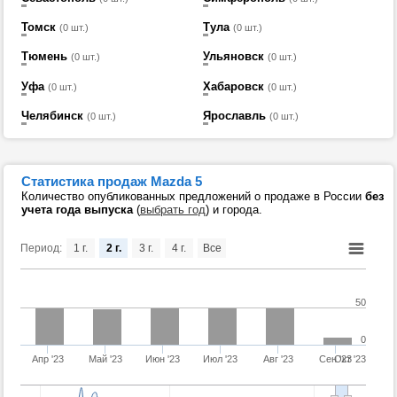
Томск
Тула
(0 шт.)
(0 шт.)
Тюмень
Ульяновск
(0 шт.)
(0 шт.)
Уфа
Хабаровск
(0 шт.)
(0 шт.)
Челябинск
Ярославль
(0 шт.)
(0 шт.)
Статистика продаж Mazda 5
Количество опубликованных предложений о продаже в России
без
учета года выпуска
(
выбрать год
) и города.
Период:
1 г.
2 г.
3 г.
4 г.
Все
50
0
Апр '23
Май '23
Июн '23
Июл '23
Авг '23
Сен '23
Окт '23