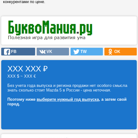
конкурентами по цене.
FB
VK
TW
OK
ХХХ ХХХ
₽
ХХХ $ ~ ХХХ €
Без учета года выпуска и региона продажи нет особого смысла
знать сколько стоит Mazda 5 в России - цена неточная.
Поэтому ниже
выберите нужный год выпуска
, а затем свой
город.