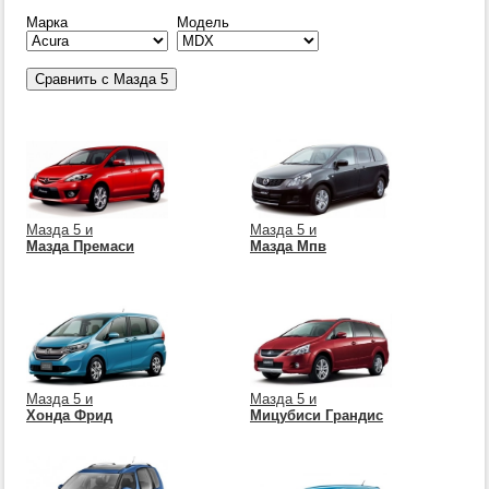
Марка
Модель
Мазда 5 и
Мазда 5 и
Мазда Премаси
Мазда Мпв
Мазда 5 и
Мазда 5 и
Хонда Фрид
Мицубиси Грандис