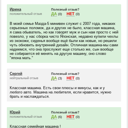
Ирина
Полезный отзыв?
ДА
НЕТ
положительный отзыв
(0)
(0)
В моей семье Мазда-5 минивен служит с 2007 года, никаких
серьезных поломок, да и других не было, классная машина,
я сама обыватель, но как говорят муж и сын нам просто с ней
повезло, у нас сборка чисто Японская, недавно купили чехлы
из экокожи, сиденья вообще ещё были как новые, но решили
чуть обновить внутренний дизайн. Отличная машина-мы сами
надеемся, что она прослужит еще столько же, сын вообще
не собирается её менять на другую машину, оно слово
"япона мать."
Сергей
Полезный отзыв?
ДА
НЕТ
нейтральный отзыв
(3)
(0)
Классная машина. Есть свои плюсы и минусы, как и у
любого авто. Машина на любителя, если нравится, нужно
брать и наслаждаться.
Юрий
Полезный отзыв?
ДА
НЕТ
положительный отзыв
(6)
(0)
Классная семейная машина !