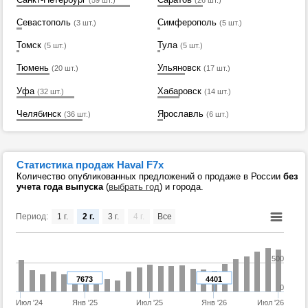
(59 шт.)
(26 шт.)
Севастополь
Симферополь
(3 шт.)
(5 шт.)
Томск
Тула
(5 шт.)
(5 шт.)
Тюмень
Ульяновск
(20 шт.)
(17 шт.)
Уфа
Хабаровск
(32 шт.)
(14 шт.)
Челябинск
Ярославль
(36 шт.)
(6 шт.)
Статистика продаж Haval F7x
Количество опубликованных предложений о продаже в России
без
учета года выпуска
(
выбрать год
) и города.
Период:
1 г.
2 г.
3 г.
4 г.
Все
500
7673
4401
0
Июл '24
Янв '25
Июл '25
Янв '26
Июл '26