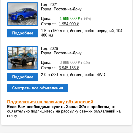
Год: 2021
Город: Ростов-на-Дону
Цена:
1 688 000
₽
(-14%)
Средняя:
1 954 000
₽
1.5 л (150 л.с.), бензин, робот, передний, 104
Подробнее
486 км
Год: 2026
Город: Ростов-на-Дону
Цена:
3 999 000
₽
(+1%)
Средняя:
3 945 133
₽
2.0 л (231 л.с.), бензин, робот, 4WD
Подробнее
Смотреть все объявления
Подписаться на рассылку объявлений
Если Вам необходимо купить Хавал Ф7х с пробегом
, то
обязательно подпишитесь на рассылку свежих объявлений на
почту.