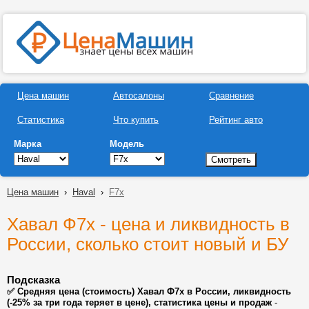
Цена машин
Автосалоны
Сравнение
Статистика
Что купить
Рейтинг авто
Марка
Модель
Цена машин
›
Haval
›
F7x
Хавал Ф7х - цена и ликвидность в
России, сколько стоит новый и БУ
Подсказка
✅ Средняя цена (стоимость) Хавал Ф7х в России, ликвидность
(-25% за три года теряет в цене), статистика цены и продаж
-