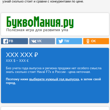
узнай сколько стоит и сравни с конкурентами по цене.
FB
VK
TW
OK
ХХХ ХХХ
₽
ХХХ $ ~ ХХХ €
Без учета года выпуска и региона продажи нет особого смысла
знать сколько стоит Haval F7x в России - цена неточная.
Поэтому ниже
выберите нужный год выпуска
, а затем свой
город.