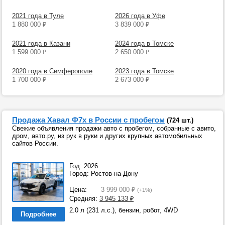
2021 года в Туле
2026 года в Уфе
1 880 000
₽
3 839 000
₽
2021 года в Казани
2024 года в Томске
1 599 000
₽
2 650 000
₽
2020 года в Симферополе
2023 года в Томске
1 700 000
₽
2 673 000
₽
Продажа Хавал Ф7х в России с пробегом
(724 шт.)
Свежие объявления продажи авто с пробегом, собранные с авито,
дром, авто.ру, из рук в руки и других крупных автомобильных
сайтов России.
Год: 2026
Город: Ростов-на-Дону
Цена:
3 999 000
₽
(+1%)
Средняя:
3 945 133
₽
2.0 л (231 л.с.), бензин, робот, 4WD
Подробнее