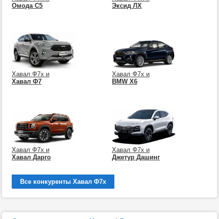
Омода С5
Эксид ЛХ
Хавал Ф7х и
Хавал Ф7х и
Хавал Ф7
BMW X6
Хавал Ф7х и
Хавал Ф7х и
Хавал Дарго
Джетур Дашинг
Все конкуренты Хавал Ф7х