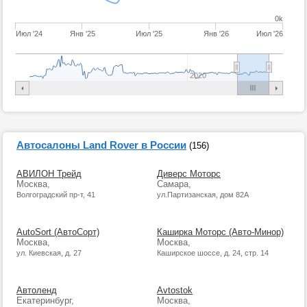
0k
Июл '24
Янв '25
Июл '25
Янв '26
Июл '26
2020
Автосалоны Land Rover в России
(156)
АВИЛОН Трейд
Диверс Моторс
Москва,
Самара,
Волгоградский пр-т, 41
ул.Партизанская, дом 82А
AutoSort (АвтоСорт)
Каширка Моторс (Авто-Минор)
Москва,
Москва,
ул. Киевская, д. 27
Каширское шоссе, д. 24, стр. 14
Автоленд
Avtostok
Екатеринбург,
Москва,