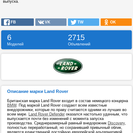
выпуска.
FB
VK
TW
OK
6
2715
Моделей
Объявлений
Описание марки Land Rover
Британская марка Land Rover входит в состав немецкого концерна
BMW
. Под маркой Land Rover создают всем известные
внедорожники, которые по праву считаются одними из лучших во
всем мире.
Land Rover Defender
оказался настолько удачным, что
выпускается почти без изменений с момента запуска
производства. Среднеразмерный рамный внедорожник
Discovery
,
полностью переработанный, но сохранивший привычный облик,
является единственной достойную европейской альтернативой