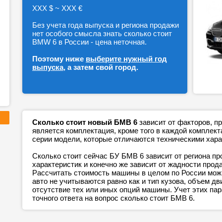
ХХХ $ ~ ХХХ €
Без учета года выпуска и региона продажи
нет особого смысла знать сколько стоит
BMW 6 в России - цена неточная.
Поэтому ниже
выберите нужный год
выпуска
, а затем свой город.
Сколько стоит новый БМВ 6
зависит от факторов, п
является комплектация, кроме того в каждой компле
серии модели, которые отличаются техническими хара
Сколько стоит сейчас БУ БМВ 6 зависит от региона п
характеристик и конечно же зависит от жадности прод
Рассчитать стоимость машины в целом по России можн
авто не учитываются равно как и тип кузова, объем дв
отсутствие тех или иных опций машины. Учет этих п
точного ответа на вопрос сколько стоит БМВ 6.