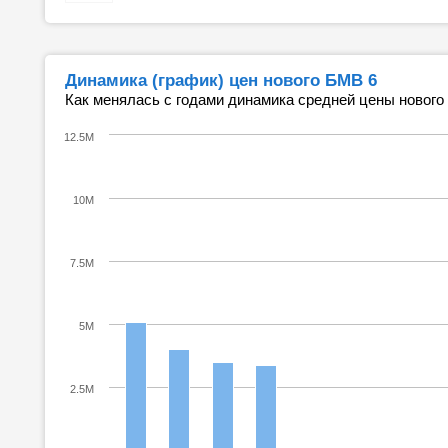
Динамика (график) цен нового БМВ 6
Как менялась с годами динамика средней цены нового
12.5M
10M
7.5M
5M
2.5M