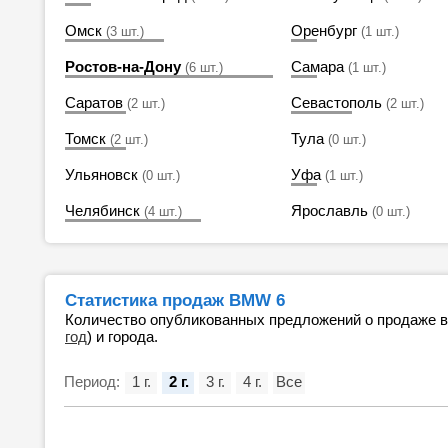
Омск
Оренбург
(3 шт.)
(1 шт.)
Ростов-на-Дону
Самара
(6 шт.)
(1 шт.)
Саратов
Севастополь
(2 шт.)
(2 шт.)
Томск
Тула
(2 шт.)
(0 шт.)
Ульяновск
Уфа
(0 шт.)
(1 шт.)
Челябинск
Ярославль
(4 шт.)
(0 шт.)
Статистика продаж BMW 6
Количество опубликованных предложений о продаже 
год
) и города.
Период:
1 г.
2 г.
3 г.
4 г.
Все