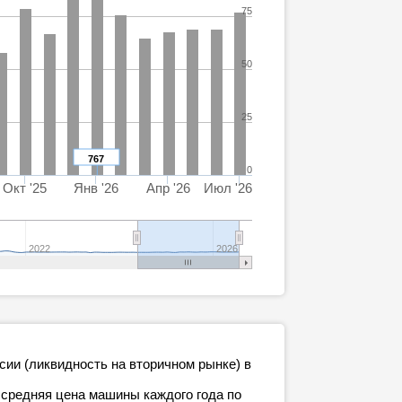
75
50
25
767
0
Окт '25
Янв '26
Апр '26
Июл '26
2022
2026
сии (ликвидность на вторичном рынке) в
 средняя цена машины каждого года по