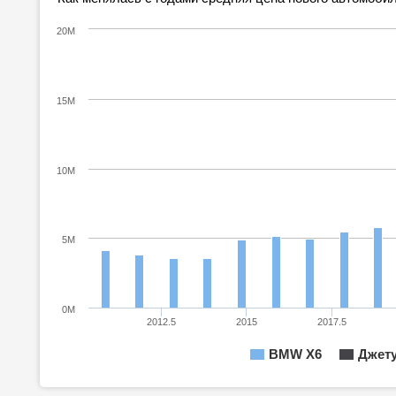
20M
15M
10M
5M
0M
2012.5
2015
2017.5
BMW X6
Джет