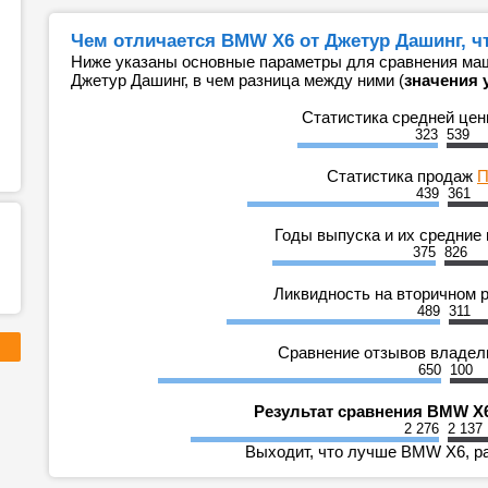
Чем отличается BMW X6 от Джетур Дашинг, ч
Ниже указаны основные параметры для сравнения ма
Джетур Дашинг, в чем разница между ними (
значения 
Статистика средней це
323
539
Статистика продаж
П
439
361
Годы выпуска и их средние
375
826
Ликвидность на вторичном 
489
311
Сравнение отзывов владе
650
100
Результат сравнения BMW X
2 276
2 137
Выходит, что лучше BMW X6, ра