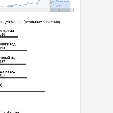
2020
2025
я цен машин (реальные значения).
се время
 316
кущий год
793
ошлый год
 137
ода назад
118
ы)
я в России.