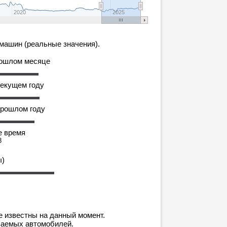
2020
2025
машин (реальные значения).
рошлом месяце
текущем году
прошлом году
е время
8
ы)
е известны на данный момент.
ваемых автомобилей.