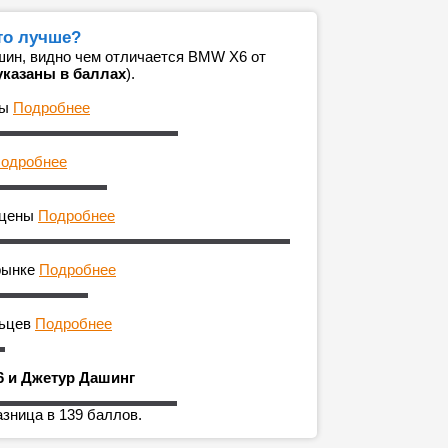
то лучше?
шин, видно чем отличается BMW X6 от
указаны в баллах
).
ны
Подробнее
одробнее
 цены
Подробнее
рынке
Подробнее
льцев
Подробнее
6 и Джетур Дашинг
зница в 139 баллов.