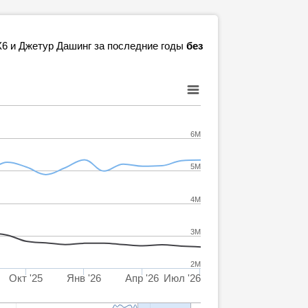
X6 и Джетур Дашинг за последние годы
без
6M
5M
4M
3M
2M
Окт '25
Янв '26
Апр '26
Июл '26