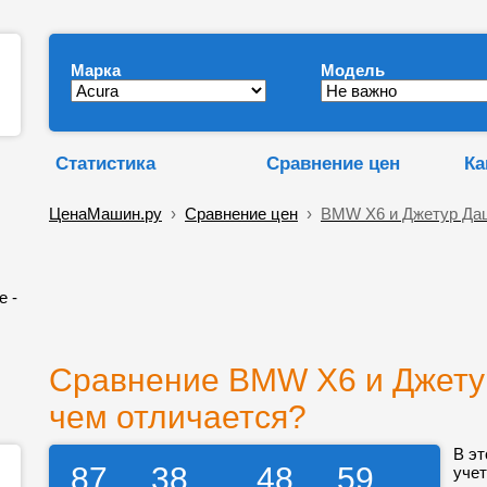
Марка
Модель
Статистика
Сравнение цен
Ка
ЦенаМашин.ру
›
Сравнение цен
›
BMW X6 и Джетур Да
е -
Сравнение BMW X6 и Джетур
чем отличается?
В эт
87
38
48
59
учет