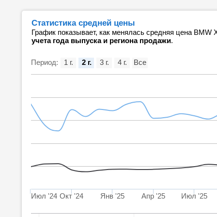
Статистика средней цены
График показывает, как менялась средняя цена BMW 
учета года выпуска и региона продажи
.
Период:
1 г.
2 г.
3 г.
4 г.
Все
Июл '24
Окт '24
Янв '25
Апр '25
Июл '25