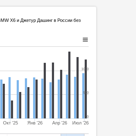
BMW X6 и Джетур Дашинг в России без
1000
500
0
Окт '25
Янв '26
Апр '26
Июл '26