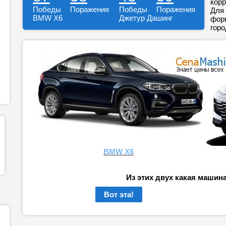
корр
Победы
Поражения
Победы
Поражения
Для 
BMW X6
Джетур Дашинг
форм
горо
BMW X6
Из этих двух какая машин
Вот эта!