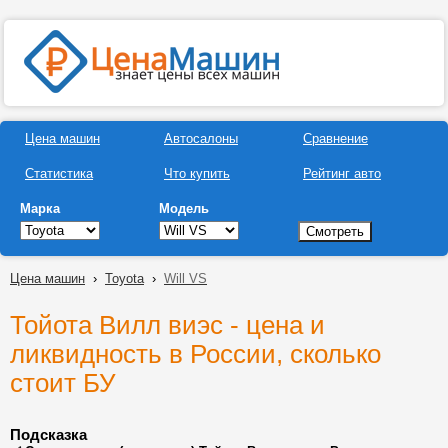
Цена машин
Автосалоны
Сравнение
Статистика
Что купить
Рейтинг авто
Марка
Модель
Цена машин
›
Toyota
›
Will VS
Тойота Вилл виэс - цена и
ликвидность в России, сколько
стоит БУ
Подсказка