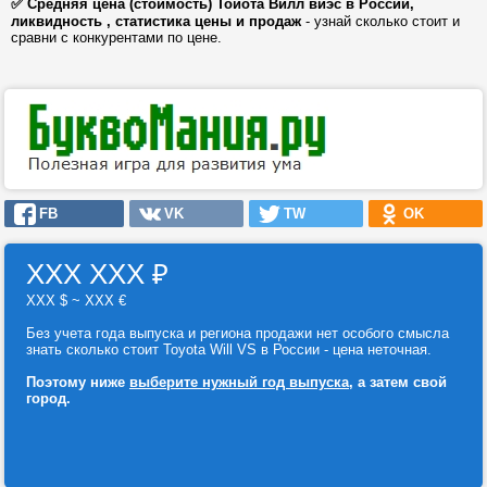
✅ Средняя цена (стоимость) Тойота Вилл виэс в России,
ликвидность , статистика цены и продаж
- узнай сколько стоит и
сравни с конкурентами по цене.
FB
VK
TW
OK
ХХХ ХХХ
₽
ХХХ $ ~ ХХХ €
Без учета года выпуска и региона продажи нет особого смысла
знать сколько стоит Toyota Will VS в России - цена неточная.
Поэтому ниже
выберите нужный год выпуска
, а затем свой
город.