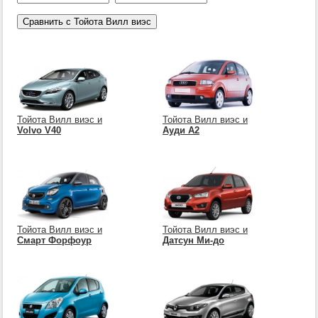
Тойота Вилл виэс и
Тойота Вилл виэс и
Volvo V40
Ауди А2
Тойота Вилл виэс и
Тойота Вилл виэс и
Смарт Форфоур
Датсун Ми-до