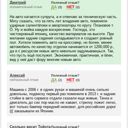
Дмитрий
Полезный отзыв?
ДА
НЕТ
положительный отзыв
(0)
(0)
На авто катается супруга, а я отвечаю за техническую часть.
Могу сказать, что за пять лет владения авто, поменяли
ударные салентблоки и амортизаторы по кругу. Плановое т.
О. Ну и мойка каждое воскресение. Господа, это
чистокровный японец, качество материалов на высоте. При
желании задние сидения складываются и создают ровный
пол. Хотели поменять авто на кроссовер, но более, менее
автомобиль по качеству отделки начинается от 1200,000 р.,
да и с ресурсом новых авто невольно задумываешься. Так,
что пусть ещё послужит. Экономичная, практичная, и блин,
вид у неё даст фору многим новым авто.
Алексей
Полезный отзыв?
ДА
НЕТ
нейтральный отзыв
(2)
(0)
Машина с 2006 г. в одних руках и машиной очень сильно
довольны, подвеску первый раз поменяли в 2013 г. и задние
стойки в авто сервисе отдали сказали еще живые, Тачка и
двигатель до сих пор масло не хавает, стрелку ложит легко,
вот только бампер передний низковат, для российских дорог
((( заказывали из Японии.
Сколько весит Тойота
Полезный отзыв?