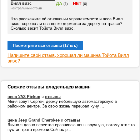
Вилл виэс
ДА
НЕТ
(1)
(0)
нейтральный отзыв
Что расскажите об отношении управляемости и веса Вилл
виэс, хорошо ли она цепко держится за дорогу на трассе?
Сколько весит Тойота Вилл виэс.
Посмотрите все отзывы (17 шт.)
Напишите свой отзыв, хорошая ли машина Тойота Вилл
виэс?
Свежие отзывы владельцев машин
цена УАЗ Pickup
и
отзывы
Меня зовут Сергей, держу небольшую автомастерскую в
районном центре. За свою жизнь перебрал кучу ...
цена Jeep Grand Cherokee
и
отзывы
Лично я давно перестал сравниваю цены вручную, потому что это
пустая трата времени.Сейчас р...