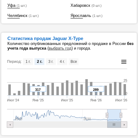
Уфа
Хабаровск
(1 шт.)
(0 шт.)
Челябинск
Ярославль
(1 шт.)
(1 шт.)
Статистика продаж Jaguar X-Type
Количество опубликованных предложений о продаже в России
без
учета года выпуска
(
выбрать год
) и города.
Период:
1 г.
2 г.
3 г.
4 г.
Все
25
317
289
0
Июл '24
Янв '25
Июл '25
Янв '26
Июл '26
2010
2020