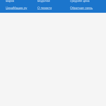
марок
моделей
средняя цена
ЦенаМашин.ру
О проекте
Обратная связь