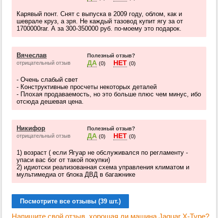
Карявый понт. Снят с выпуска в 2009 году, облом, как и
шеврале круз, а зря. Не каждый тазовод купит ягу за от
1700000rar. А за 300-350000 руб. по-моему это подарок.
Вячеслав
Полезный отзыв?
ДА
НЕТ
отрицательный отзыв
(0)
(0)
- Очень слабый свет
- Конструктивные просчеты некоторых деталей
- Плохая продаваемость, но это больше плюс чем минус, ибо
отсюда дешевая цена.
Никифор
Полезный отзыв?
ДА
НЕТ
отрицательный отзыв
(0)
(0)
1) возраст ( если Ягуар не обслуживался по регламенту -
упаси вас бог от такой покупки)
2) идиотски реализованная схема управления климатом и
мультимедиа от блока ДВД в багажнике
Посмотрите все отзывы (39 шт.)
Напишите свой отзыв, хорошая ли машина Jaguar X-Type?