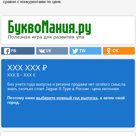
сравни с конкурентами по цене.
FB
VK
TW
OK
ХХХ ХХХ
₽
ХХХ $ ~ ХХХ €
Без учета года выпуска и региона продажи нет особого смысла
знать сколько стоит Jaguar X-Type в России - цена неточная.
Поэтому ниже
выберите нужный год выпуска
, а затем свой
город.