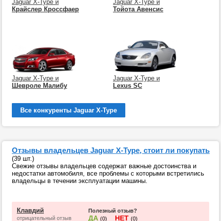
Jaguar X-Type и
Jaguar X-Type и
Крайслер Кроссфаер
Тойота Авенсис
Jaguar X-Type и
Jaguar X-Type и
Шевроле Малибу
Lexus SC
Все конкуренты Jaguar X-Type
Отзывы владельцев Jaguar X-Type, стоит ли покупать
(39 шт.)
Свежие отзывы владельцев содержат важные достоинства и
недостатки автомобиля, все проблемы с которыми встретились
владельцы в течении эксплуатации машины.
Клавдий
Полезный отзыв?
ДА
НЕТ
отрицательный отзыв
(0)
(0)