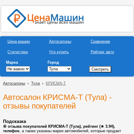
Цена машин
Автосалоны
Сравнение
Статистика
Что купить
Рейтинг авто
Марка
Город
Автосалоны
›
Тула
›
КРИСМА-Т
Автосалон КРИСМА-Т (Тула) -
отзывы покупателей
Подсказка
④ отзыва покупателей КРИСМА-Т (Тула), рейтинг (★ 3.94),
телефон
, а также указаны марки автомобилей, которые продает