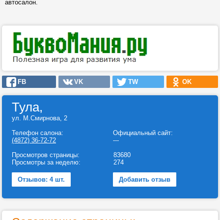
автосалон.
FB
VK
TW
OK
Тула,
ул. М.Смирнова, 2
Телефон салона:
Официальный сайт:
(4872) 36-72-72
---
Просмотров страницы:
83680
Просмотры за неделю:
274
Отзывов: 4 шт.
Добавить отзыв