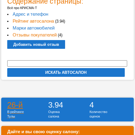
Содержание страницы:
Всё про КРИСМА-Т
Адрес и телефон
Рейтинг автосалона
(3.94)
Марки автомобилей
Отзывы покупателей
(4)
Добавить новый отзыв
26-й
3.94
4
В рейтинге
Оценка
Количество
Тулы
салона
оценок
Дайте и вы свою оценку салону: