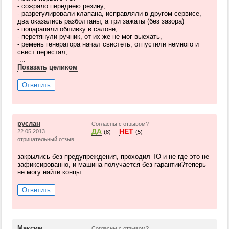
- сожрало переднею резину,
- разрегулировали клапана, исправляли в другом сервисе,
два оказались разболтаны, а три зажаты (без зазора)
- поцарапали обшивку в салоне,
- перетянули ручник, от их же не мог выехать,
- ремень генератора начал свистеть, отпустили немного и
свист перестал,
-...
Показать целиком
Ответить
руслан
Согласны с отзывом?
ДА
НЕТ
22.05.2013
(8)
(5)
отрицательный отзыв
закрылись без предупреждения, проходил ТО и не где это не
зафиксированно, и машина получается без гарантии?теперь
не могу найти концы
Ответить
Максим
Согласны с отзывом?