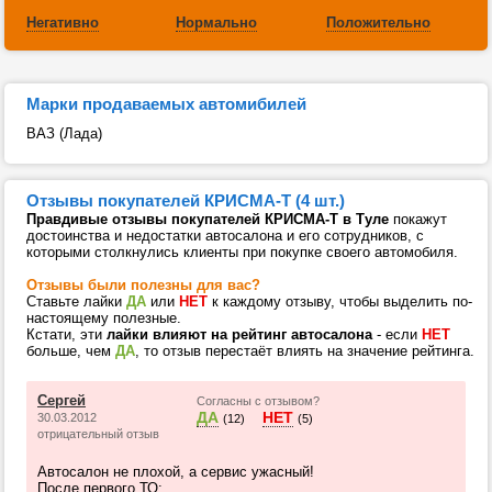
Негативно
Нормально
Положительно
Марки продаваемых автомибилей
ВАЗ (Лада)
Отзывы покупателей КРИСМА-Т (4 шт.)
Правдивые отзывы покупателей КРИСМА-Т в Туле
покажут
достоинства и недостатки автосалона и его сотрудников, с
которыми столкнулись клиенты при покупке своего автомобиля.
Отзывы были полезны для вас?
Ставьте лайки
ДА
или
НЕТ
к каждому отзыву, чтобы выделить по-
настоящему полезные.
Кстати, эти
лайки влияют на рейтинг автосалона
- если
НЕТ
больше, чем
ДА
, то отзыв перестаёт влиять на значение рейтинга.
Сергей
Согласны с отзывом?
ДА
НЕТ
30.03.2012
(12)
(5)
отрицательный отзыв
Автосалон не плохой, а сервис ужасный!
После первого ТО: