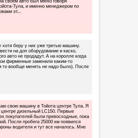
на своем авто был мягко говоря
ойота-Тула, и именно менеджером по
вами эт...
у хотя беру у них уже третью машину.
вести на доп оборудование и каско,
ого авто не продадут. А на королле когда
 мои фирменные заменили каким-то
м то вообще менять не надо было). После
аю свою машину в Тойота центре Тула. Я
ом центре дизельный LC150. Первые
сех покупателей были превосходные, пока
ой. После пробега 25000 км появился
ороны водителя и тут все началось. Мне