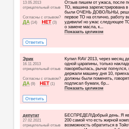
Отзыв пишем от ужаса, после 
13.05.2013
ТО, машина зарегистрирована в
отрицательный отзыв
были ОЧЕНЬ ДОВОЛЬНЫ, решили
первое ТО на отлично, работу в
Согласны с отзывом?
ДА
НЕТ
удивили! но ужас следующее Т
(14)
(3)
о замене масла, к...
Показать целиком
Ответить
Эрик
Купил RAV 2013, через месяц де
одной царапины, только наклад
16.11.2013
пакорябылась, рычаг погнулся, 
отрицательный отзыв
держали машину дня 10, приеха
должны были поменять, говорят
Согласны с отзывом?
ДА
НЕТ
подписал бумаги, бр...
(9)
(1)
Показать целиком
Ответить
депутат
БЕСПРЕДЕЛ!Добрый день. Я яв
200 самой что есть жирной комп
27.02.2021
возможность обратиться в Тойо
отрицательный отзыв