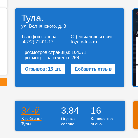
Тула,
ул. Волнянского, д. 3
Телефон салона:
Официальный сайт:
(4872) 71-01-17
toyota-tula.ru
Просмотров страницы:
104071
Просмотры за неделю:
269
Отзывов: 16 шт.
Добавить отзыв
34-й
3.84
16
В рейтинге
Оценка
Количество
Тулы
салона
оценок