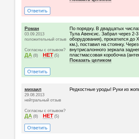
Ответить
Роман
По порядку. В двадцатых числах
Тула Авенсис. Забрал через 2-3
03.09.2013
оборудования), прокатился до Х
положительный отзыв
км.), поставил на стоянку. Чере
внутрисалонного зеркала задне
Согласны с отзывом?
ДА
НЕТ
пластмассовая коробочка (антен
(8)
(5)
Показать целиком
Ответить
михаил
Редкостные уроды! Руки из жоп
29.08.2013
нейтральный отзыв
Согласны с отзывом?
ДА
НЕТ
(8)
(5)
Ответить