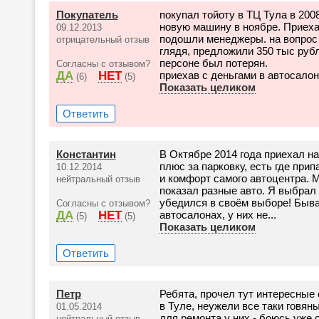
Покупатель
покупал тойоту в ТЦ Тула в 2008
новую машину в ноябре. Приехав
09.12.2013
подошли менеджеры. на вопрос -
отрицательный отзыв
глядя, предложили 350 тыс рубл
персоне был потерян.
Согласны с отзывом?
ДА
НЕТ
приехав с деньгами в автосалон-
(6)
(5)
Показать целиком
Ответить
Константин
В Октябре 2014 года приехал на
плюс за парковку, есть где при
10.12.2014
и комфорт самого автоцентра. 
нейтральный отзыв
показал разные авто. Я выбрал
убедился в своём выборе! Бывал
Согласны с отзывом?
ДА
НЕТ
автосалонах, у них не...
(5)
(5)
Показать целиком
Ответить
Петр
Ребята, прочел тут интересные
в Туле, неужели все таки говян
01.05.2014
для ремонта у них - боюсь уже 
нейтральный отзыв