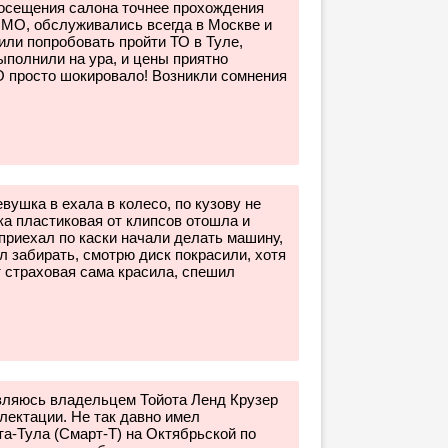
посещения салона точнее прохождения
 МО, обслуживались всегда в Москве и
 попробовать пройти ТО в Туле,
ыполнили на ура, и цены приятно
О просто шокировало! Возникли сомнения
вушка в ехала в колесо, по кузову не
ка пластиковая от клипсов отошла и
приехал по каски начали делать машину,
л забирать, смотрю диск покрасили, хотя
 страховая сама красила, спешил
ляюсь владельцем Тойота Ленд Крузер
лектации. Не так давно имел
та-Тула (Смарт-Т) на Октябрьской по