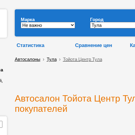
Марка
Город
Статистика
Сравнение цен
К
Автосалоны
›
Тула
›
Тойота Центр Тула
ла
й,
Автосалон Тойота Центр Тул
покупателей