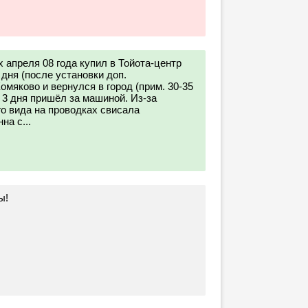
 апреля 08 года купил в Тойота-центр
 дня (после установки доп.
омяково и вернулся в город (прим. 30-35
з 3 дня пришёл за машиной. Из-за
го вида на проводках свисала
на с...
ы!