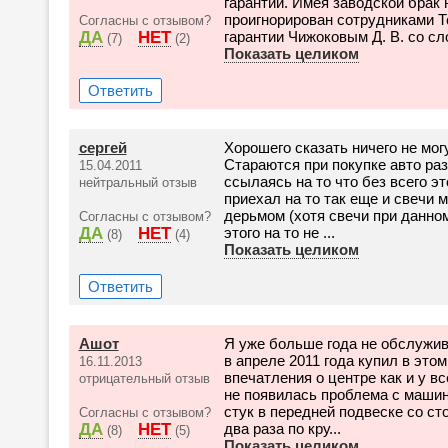
гарантии. Имея заводской брак 
проигнорирован сотрудниками Т
Согласны с отзывом?
ДА
НЕТ
гарантии Чижоковым Д. В. со сло
(7)
(2)
Показать целиком
Ответить
сергей
Хорошего сказать ничего не мог
Стараются при покупке авто раз
15.04.2011
ссылаясь на то что без всего эт
нейтральный отзыв
приехал на то так еще и свечи
дерьмом (хотя свечи при данно
Согласны с отзывом?
ДА
НЕТ
этого на то не ...
(8)
(4)
Показать целиком
Ответить
Ашот
Я уже больше года не обслужив
в апреле 2011 года купил в эт
16.11.2013
впечатления о центре как и у в
отрицательный отзыв
не появилась проблема с машин
стук в передней подвеске со ст
Согласны с отзывом?
ДА
НЕТ
два раза по кру...
(8)
(5)
Показать целиком