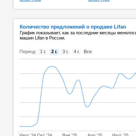
Количество предложений о продаже Lifan
График показывает, как за последние месяцы менялос
машин Lifan в России.
Период:
1 г.
2 г.
3 г.
4 г.
Все
Июл '24
Окт '24
Янв '25
Апр '25
Июл '25