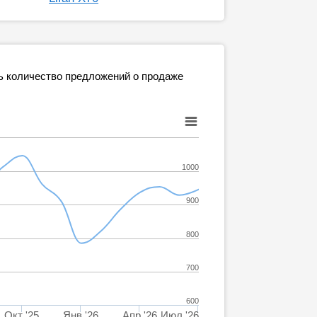
ь количество предложений о продаже
1000
900
800
700
600
Окт '25
Янв '26
Апр '26
Июл '26