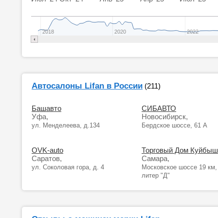
2018
2020
2022
Автосалоны Lifan в России
(211)
Башавто
СИБАВТО
Уфа,
Новосибирск,
ул. Менделеева, д.134
Бердское шоссе, 61 А
OVK-auto
Торговый Дом Куйбыш
Саратов,
Самара,
ул. Соколовая гора, д. 4
Московское шоссе 19 км, 
литер "Д"