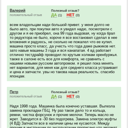
Валерий
Полезный отзыв?
ДА
НЕТ
положительный отзыв
(1)
(0)
всем владельцам нади большой привет. у меня долго не
было авто, при покупки авто я увидел надю, посмотрели с
другом и я ее приобрел, она 99 года выдовая, ну когда брал
то редуктора не было, короче я все востановил сделал в нее
вложения и радуюсь, не сколько не пожалел что ее купил.
машина просто класс, да учесть что года даже рыжиков нет.
зато навые машины 3 года и вся канапатая. 4 вд работает
отлично тестдрайф проводил по крутым холмам оренбуржья.
также в салоне есть все для комфорта, не сравнить с
нашими новыми русским автопромом. я решил пока менять
нет вариантов, для меня как для среднего класса устраивает
и цена и запчасти. увы но такова наша реальность. спасибо
японцам.
Петр
Полезный отзыв?
ДА
НЕТ
положительный отзыв
(1)
(0)
Надя 1998 года. Машинка была конечно уставшая. Вылезла
замена прокладки ГБЦ. Ну раз такое дело то и кольца,
ремни, чистка форсунок и прочие мелочи. Теперь масло не
жрет. Заводится в -30 без подогрева. Замена электро муфты
(4 ВД) Запчасти все в наличии цены не кусаются. Между
прочим в инструкции по эксплуатации прописано что автомат