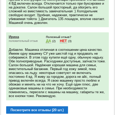
4 ВД включен всегда. Отключается только при буксировке и
на докатке. Салон большой просторный, да обогреть его
сложней но вместимость замечательная :) Холодильник
свободно входит. Удобная, надежная, практически не
убиваемая тойота :) Двигатель 135 лошадок, вполне хватает.
Машиной очень доволен.
Ирина
Полезный отзыв?
ДА
НЕТ
положительный отзыв
(2)
(3)
Добавлю. Машинка отличная в соотношении цена качество.
Имеем одну машинку СУ уже шестой год и продавать не
собираемся. В этом году купили ещё одну, обычную надьку.
Обе полноприводные. Расходники доступные, запчасти тоже.
Салон большой. Надёжная хорошая машина для семьи,
вместительный багажник. Первый год езжу зимой, пока
опасаюсь на льду. некоторые советуют не включать
постоянно 4 вд. Я живу за городом, дорога не айс, полный
привод включён всегда. Я свою машинку просто люблю и
обожаю и менять ни на что не хочу. Ещё один плюс, две
одинаковые машины в семье. При необходимости
поменялись, пересели с машины на машину, габариты те же,
все кнопки тоже. Рекомендую.
Посмотрите все отзывы (20 шт.)