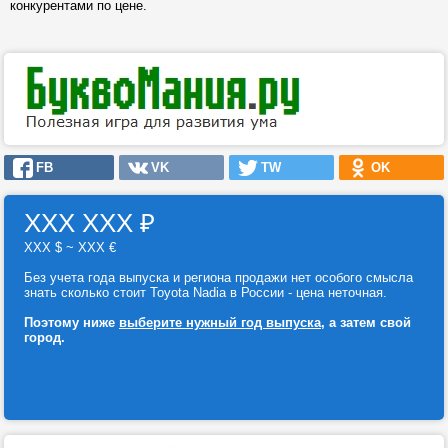
конкурентами по цене.
FB
VK
TW
OK
ХХХ ХХХ
₽
ХХХ $ ~ ХХХ €
Без учета года выпуска и региона продажи нет особого смысла
знать сколько стоит Toyota Nadia в России - цена неточная.
Поэтому ниже
выберите нужный год выпуска
, а затем свой
город.