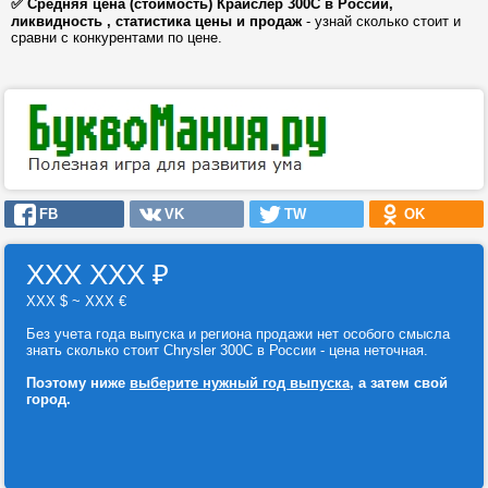
✅ Средняя цена (стоимость) Крайслер 300С в России,
ликвидность , статистика цены и продаж
- узнай сколько стоит и
сравни с конкурентами по цене.
FB
VK
TW
OK
ХХХ ХХХ
₽
ХХХ $ ~ ХХХ €
Без учета года выпуска и региона продажи нет особого смысла
знать сколько стоит Chrysler 300С в России - цена неточная.
Поэтому ниже
выберите нужный год выпуска
, а затем свой
город.