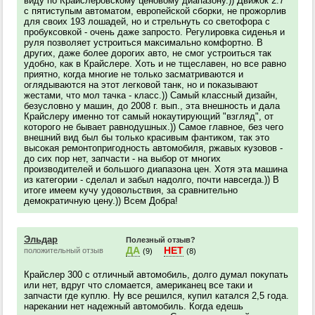
виду по Крайслеровскому ценовому диапазону.)) Движок 2.7
с пятиступым автоматом, европейской сборки, не прожорлив
для своих 193 лошадей, но и стрельнуть со светофора с
пробуксовкой - очень даже запросто. Регулировка сиденья и
руля позволяет устроиться максимально комфортно. В
других, даже более дорогих авто, не смог устроиться так
удобно, как в Крайслере. Хоть и не тщеславен, но все равно
приятно, когда многие не только засматриваются и
оглядываются на этот легковой танк, но и показывают
жестами, что мол тачка - класс.)) Самый классный дизайн,
безусловно у машин, до 2008 г. вып., эта внешность и дала
Крайслеру именно тот самый нокаутирующий "взгляд", от
которого не бывает равнодушных.)) Самое главное, без чего
внешний вид был бы только красивым фантиком, так это
высокая ремонтопригодность автомобиля, ржавых кузовов -
до сих пор нет, запчасти - на выбор от многих
производителей и большого диапазона цен. Хотя эта машина
из категории - сделал и забыл надолго, почти навсегда.)) В
итоге имеем кучу удовольствия, за сравнительно
демократичную цену.)) Всем Добра!
Эльдар
Полезный отзыв?
ДА
НЕТ
положительный отзыв
(9)
(8)
Крайслер 300 с отличный автомобиль, долго думал покупать
или нет, вдруг что сломается, американец все таки и
запчасти где куплю. Ну все решился, купил катался 2,5 года.
нарекании нет надежный автомобиль. Когда едешь