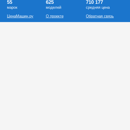
55
625
710 177
марок
моделей
средняя цена
ЦенаМашин.ру
О проекте
Обратная связь