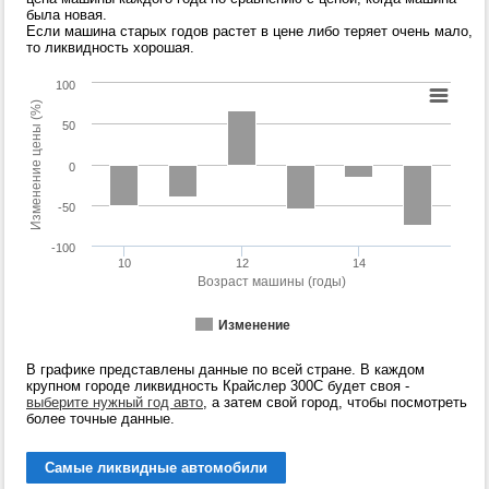
была новая.
Если машина старых годов растет в цене либо теряет очень мало,
то ликвидность хорошая.
100
Изменение цены (%)
50
0
-50
-100
10
12
14
Возраст машины (годы)
Изменение
В графике представлены данные по всей стране. В каждом
крупном городе ликвидность Крайслер 300С будет своя -
выберите нужный год авто
, а затем свой город, чтобы посмотреть
более точные данные.
Самые ликвидные автомобили