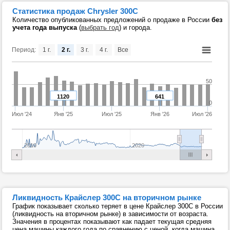
Статистика продаж Chrysler 300С
Количество опубликованных предложений о продаже в России
без
учета года выпуска
(
выбрать год
) и города.
Период:
1 г.
2 г.
3 г.
4 г.
Все
50
1120
641
0
Июл '24
Янв '25
Июл '25
Янв '26
Июл '26
2010
2020
Ликвидность Крайслер 300С на вторичном рынке
График показывает сколько теряет в цене Крайслер 300С в России
(ликвидность на вторичном рынке) в зависимости от возраста.
Значения в процентах показывают как падает текущая средняя
цена машины каждого года по сравнению с ценой, когда машина