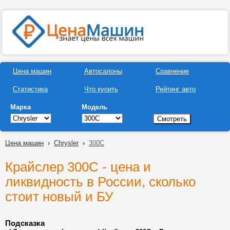
Цена машин
Автосалоны
Сравнение
Статистика
Что купить
Рейтинг авто
Марка
Модель
Цена машин
›
Chrysler
›
300С
Крайслер 300С - цена и
ликвидность в России, сколько
стоит новый и БУ
Подсказка