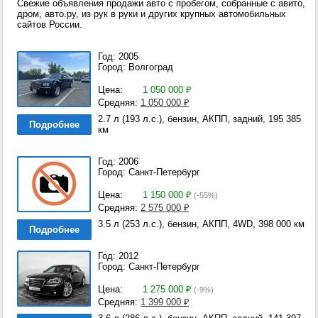
Свежие объявления продажи авто с пробегом, собранные с авито,
дром, авто.ру, из рук в руки и других крупных автомобильных
сайтов России.
Год: 2005
Город: Волгоград
Цена:
1 050 000
₽
Средняя:
1 050 000
₽
2.7 л (193 л.с.), бензин, АКПП, задний, 195 385
Подробнее
км
Год: 2006
Город: Санкт-Петербург
Цена:
1 150 000
₽
(-55%)
Средняя:
2 575 000
₽
3.5 л (253 л.с.), бензин, АКПП, 4WD, 398 000 км
Подробнее
Год: 2012
Город: Санкт-Петербург
Цена:
1 275 000
₽
(-9%)
Средняя:
1 399 000
₽