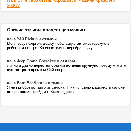
Напишите свой отзыв, хорошая ли машина Крайслер
300С?
Свежие отзывы владельцев машин
цена УАЗ Pickup
и
отзывы
Меня зовут Сергей, держу небольшую автомастерскую в
районном центре. За свою жизнь перебрал кучу ...
цена Jeep Grand Cherokee
и
отзывы
Лично я давно перестал сравниваю цены вручную, потому что это
пустая трата времени.Сейчас р...
цена Ford EcoSport
и
отзывы
Я не приобретал авто из салона. Я купил свою машинку в салоне
по программе трейд ин. Взял подержа...