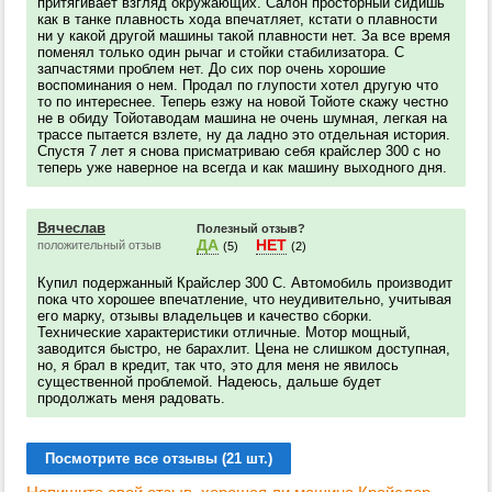
притягивает взгляд окружающих. Салон просторный сидишь
как в танке плавность хода впечатляет, кстати о плавности
ни у какой другой машины такой плавности нет. За все время
поменял только один рычаг и стойки стабилизатора. С
запчастями проблем нет. До сих пор очень хорошие
воспоминания о нем. Продал по глупости хотел другую что
то по интереснее. Теперь езжу на новой Тойоте скажу честно
не в обиду Тойотаводам машина не очень шумная, легкая на
трассе пытается взлете, ну да ладно это отдельная история.
Спустя 7 лет я снова присматриваю себя крайслер 300 с но
теперь уже наверное на всегда и как машину выходного дня.
Вячеслав
Полезный отзыв?
ДА
НЕТ
положительный отзыв
(5)
(2)
Купил подержанный Крайслер 300 С. Автомобиль производит
пока что хорошее впечатление, что неудивительно, учитывая
его марку, отзывы владельцев и качество сборки.
Технические характеристики отличные. Мотор мощный,
заводится быстро, не барахлит. Цена не слишком доступная,
но, я брал в кредит, так что, это для меня не явилось
существенной проблемой. Надеюсь, дальше будет
продолжать меня радовать.
Посмотрите все отзывы (21 шт.)