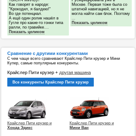
Как говорят в народе:
Москве. Первая тоже была со
"Крокодил, я балдею!"
штатной навигацией, но я не
Во где потенциал.
могла найти сам блок. Поэтому
А ещё один ролик нашёл в
...
Гугле про какие-то гонки типа
Показать целиком
ралли, по гравийке....
Показать целиком
Сравнение с другими конкурентами
С чем чаще всего сравнивают Крайслер Пити крузер и Мини
Купер, самые популярные конкуренты.
Крайслер Пити крузер
+
другая машина
Все конкуренты Крайслер Пити крузер
Крайслер Пити крузер и
Крайслер Пити крузер и
Хонда Эдикс
Мини Ван