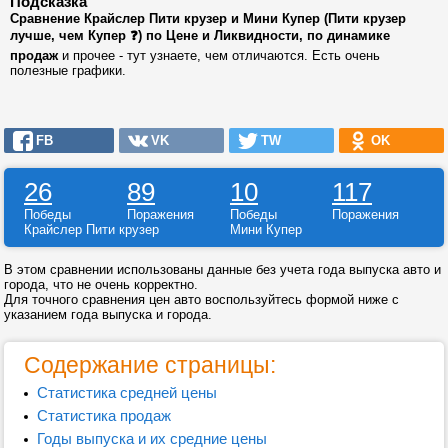
Подсказка
Сравнение Крайслер Пити крузер и Мини Купер (Пити крузер
лучше, чем Купер ❓) по Цене и Ликвидности, по динамике
продаж
и прочее - тут узнаете, чем отличаются. Есть очень
полезные графики.
FB
VK
TW
OK
26
89
10
117
Победы
Поражения
Победы
Поражения
Крайслер Пити крузер
Мини Купер
В этом сравнении использованы данные без учета года выпуска авто и
города, что не очень корректно.
Для точного сравнения цен авто воспользуйтесь формой ниже с
указанием года выпуска и города.
Содержание страницы:
Статистика средней цены
Статистика продаж
Годы выпуска и их средние цены