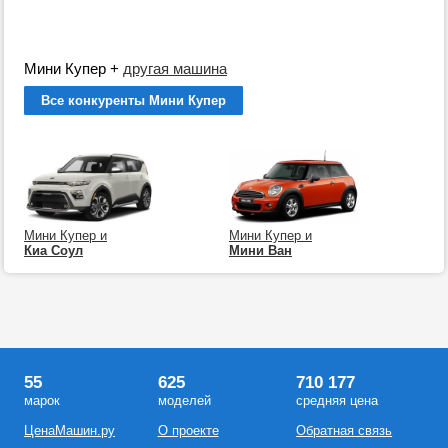
Мини Купер
+
другая машина
Все конкуренты Мини Купер
Мини Купер и
Мини Купер и
Киа Соул
Мини Ван
55
625
710 177
марок
моделей
средняя цена
ЦенаМашин.ру
О проекте
Обратная связь