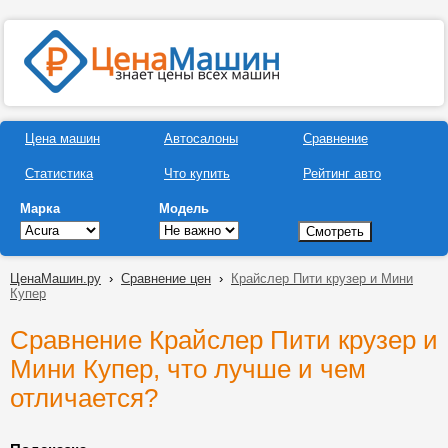
Цена машин
Автосалоны
Сравнение
Статистика
Что купить
Рейтинг авто
Марка
Модель
ЦенаМашин.ру
›
Сравнение цен
›
Крайслер Пити крузер и Мини
Купер
Сравнение Крайслер Пити крузер и
Мини Купер, что лучше и чем
отличается?