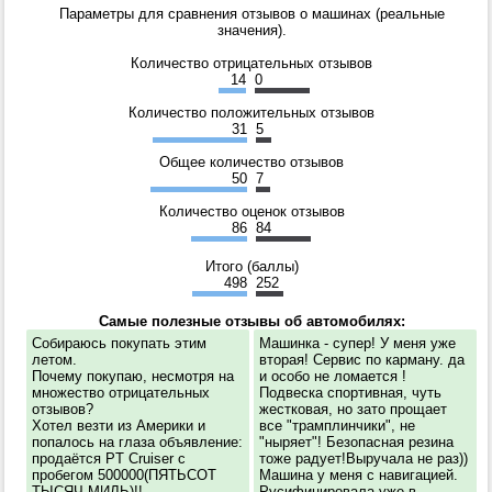
Параметры для сравнения отзывов о машинах (реальные
значения).
Количество отрицательных отзывов
14
0
Количество положительных отзывов
31
5
Общее количество отзывов
50
7
Количество оценок отзывов
86
84
Итого (баллы)
498
252
Самые полезные отзывы об автомобилях:
Собираюсь покупать этим
Машинка - супер! У меня уже
летом.
вторая! Сервис по карману. да
Почему покупаю, несмотря на
и особо не ломается !
множество отрицательных
Подвеска спортивная, чуть
отзывов?
жестковая, но зато прощает
Хотел везти из Америки и
все "трамплинчики", не
попалось на глаза объявление:
"ныряет"! Безопасная резина
продаётся PT Cruiser с
тоже радует!Выручала не раз))
пробегом 500000(ПЯТЬСОТ
Машина у меня с навигацией.
ТЫСЯЧ МИЛЬ)!!
Русифицировала уже в