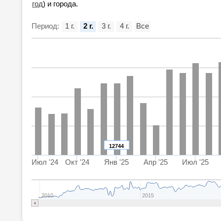
год
) и города.
Период:
1 г.
2 г.
3 г.
4 г.
Все
12744
Июл '24
Окт '24
Янв '25
Апр '25
Июл '25
2010
2015