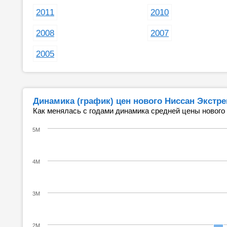
2011
2010
2008
2007
2005
Динамика (график) цен нового Ниссан Экстр
Как менялась с годами динамика средней цены нового
5M
4M
3M
2M