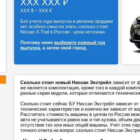
₽
ХХХ ХХХ
ХХХ $ ~ ХХХ €
Без учета года выпуска и региона продажи
нет особого смысла знать сколько стоит
Nissan X-Trail в России - цена неточная.
Поэтому ниже
выберите нужный год
выпуска
, а затем свой город.
Сколько стоит новый Ниссан Экстрейл
зависит от 
же является комплектация, кроме того в каждой ком
разные серии модели, которые отличаются технически
Сколько стоит сейчас БУ Ниссан Экстрейл зависит от
технических характеристик и конечно же зависит от ж
Рассчитать стоимость машины в целом по России можн
авто не учитываются равно как и тип кузова, объем дв
отсутствие тех или иных опций машины. Учет этих п
точного ответа на вопрос сколько стоит Ниссан Экстре