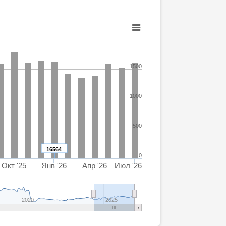
1500
1000
500
16564
0
Окт '25
Янв '26
Апр '26
Июл '26
2020
2025