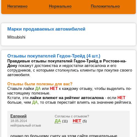
Негативно
Нормально
Положительно
Марки продаваемых автомибилей
Mitsubishi
Отзывы покупателей Гедон-Трейд (4 шт.)
Правдивые отзывы покупателей Гедон-Трейд в Ростове-на-
Дону
покажут достоинства и недостатки автосалона и его
сотрудников, с которыми столкнулись клиенты при покупке своего
автомобиля.
Отзывы были полезны для вас?
Ставьте лайки
ДА
или
НЕТ
к каждому отзыву, чтобы выделить по-
настоящему полезные.
Кстати, эти
лайки влияют на рейтинг автосалона
- если
НЕТ
больше, чем
ДА
, то отзыв перестаёт влиять на значение рейтинга.
Евгений
Согласны с отзывом?
ДА
НЕТ
18.05.2014
(11)
(5)
нейтральный отзыв
однако по большому счету на этом сайте отрицательные