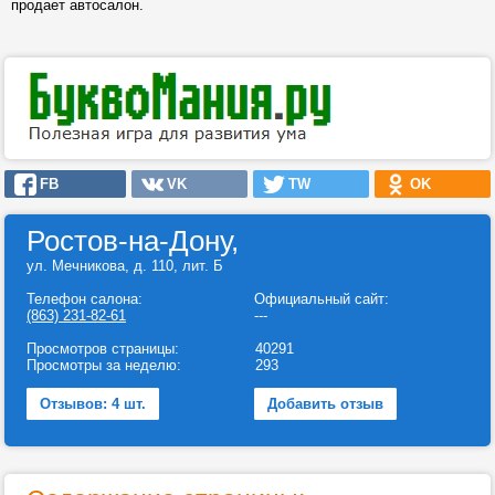
продает автосалон.
FB
VK
TW
OK
Ростов-на-Дону,
ул. Мечникова, д. 110, лит. Б
Телефон салона:
Официальный сайт:
(863) 231-82-61
---
Просмотров страницы:
40291
Просмотры за неделю:
293
Отзывов: 4 шт.
Добавить отзыв