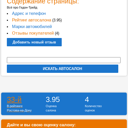
Содержание страницы:
Всё про Гедон-Трейд
Адрес и телефон
Рейтинг автосалона
(3.95)
Марки автомобилей
Отзывы покупателей
(4)
Добавить новый отзыв
33-й
3.95
4
В рейтинге
Оценка
Количество
Ростова-на-Дону
салона
оценок
Дайте и вы свою оценку салону: