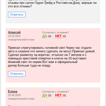
отзывы про салон Гедон-Трейд в Ростове-на-Дону, верные ли
это все отзывы?
Ответить
Алексей
Согласны с отзывом?
ДА
НЕТ
18.10.2011
(6)
(5)
отрицательный отзыв
Приехал отрегулировать головной свет.Через час отдали
авто и сказали что ничего сделать не могут.Приехал домой.
Сделал разметку на воротах, отъехал на 7 метров и с
помощью крестовой отвертки и ключа на 10 выставил
ближний свет по норме.Вот вам и официальный
дилер.Больше туда не поеду.
Ответить
Елена
Согласны с отзывом?
ДА
НЕТ
22.06.2020
(5)
(5)
отрицательный отзыв