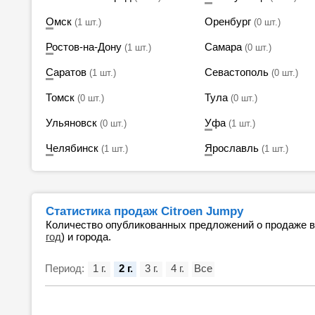
Омск
Оренбург
(1 шт.)
(0 шт.)
Ростов-на-Дону
Самара
(1 шт.)
(0 шт.)
Саратов
Севастополь
(1 шт.)
(0 шт.)
Томск
Тула
(0 шт.)
(0 шт.)
Ульяновск
Уфа
(0 шт.)
(1 шт.)
Челябинск
Ярославль
(1 шт.)
(1 шт.)
Статистика продаж Citroen Jumpy
Количество опубликованных предложений о продаже 
год
) и города.
Период:
1 г.
2 г.
3 г.
4 г.
Все