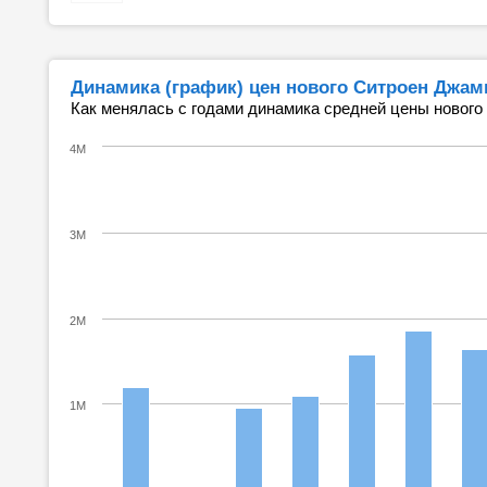
Динамика (график) цен нового Ситроен Джам
Как менялась с годами динамика средней цены нового
4M
3M
2M
1M