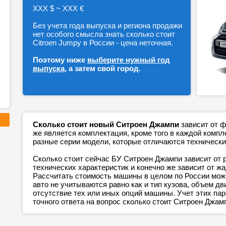
ХХХ $ ~ ХХХ €
Без учета года выпуска и региона продажи
нет особого смысла знать сколько стоит
Citroen Jumpy в России - цена неточная.
Поэтому ниже
выберите нужный год
выпуска
, а затем свой город.
Сколько стоит новый Ситроен Джампи
зависит от ф
же является комплектация, кроме того в каждой ком
разные серии модели, которые отличаются технически
Сколько стоит сейчас БУ Ситроен Джампи зависит от 
технических характеристик и конечно же зависит от ж
Рассчитать стоимость машины в целом по России можн
авто не учитываются равно как и тип кузова, объем дв
отсутствие тех или иных опций машины. Учет этих п
точного ответа на вопрос сколько стоит Ситроен Джам