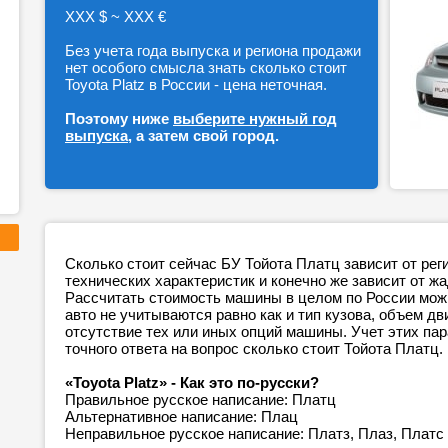
ХХХ $ ~ ХХХ €
Без учета года выпуска и региона продажи
нет особого смысла знать сколько стоит
Toyota Platz в России - цена неточная.
Поэтому ниже
выберите нужный год
выпуска
, а затем свой город.
Сколько стоит сейчас БУ Тойота Платц зависит от рег
технических характеристик и конечно же зависит от ж
Рассчитать стоимость машины в целом по России можн
авто не учитываются равно как и тип кузова, объем дв
отсутствие тех или иных опций машины. Учет этих п
точного ответа на вопрос сколько стоит Тойота Платц.
«Toyota Platz» - Как это по-русски?
Правильное русское написание: Платц
Альтернативное написание: Плац
Неправильное русское написание: Платз, Плаз, Платс