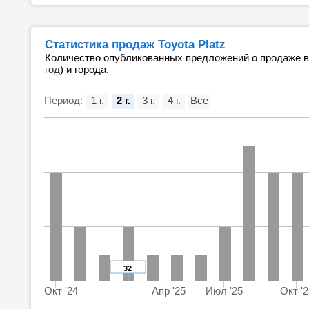
Статистика продаж Toyota Platz
Количество опубликованных предложений о продаже 
год
) и города.
Период:
1 г.
2 г.
3 г.
4 г.
Все
32
Окт '24
Апр '25
Июл '25
Окт '2