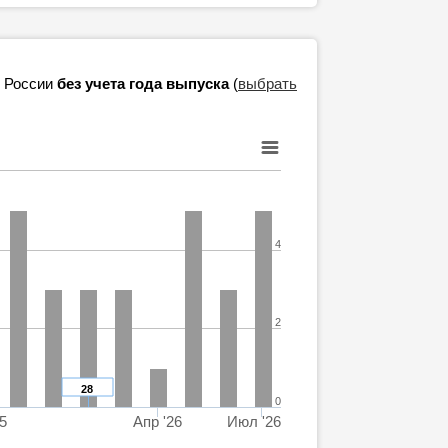
в России
без учета года выпуска
(
выбрать
4
2
28
0
5
Апр '26
Июл '26