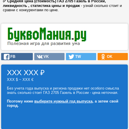
✅ Средняя цена (стоимость) ГАЗ 2705 Газель в России,
ликвидность , статистика цены и продаж
- узнай сколько стоит и
сравни с конкурентами по цене.
FB
VK
TW
OK
ХХХ ХХХ
₽
ХХХ $ ~ ХХХ €
Без учета года выпуска и региона продажи нет особого смысла
знать сколько стоит ГАЗ 2705 Газель в России - цена неточная.
Поэтому ниже
выберите нужный год выпуска
, а затем свой
город.