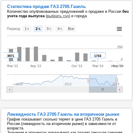
Статистика продаж ГАЗ 2705 Газель
Количество опубликованных предложений о продаже в России
без
учета года выпуска
(
выбрать год
) и города.
Период:
1 г.
2 г.
3 г.
4 г.
Все
250
3971
1743
0
Янв '13
Апр '13
Окт '13
Янв '14
Июл '14
Апр '14
2010
2012
2014
Ликвидность ГАЗ 2705 Газель на вторичном рынке
График показывает сколько теряет в цене ГАЗ 2705 Газель в
России (ликвидность на вторичном рынке) в зависимости от
возраста.
Значения в процентах показывают как падает текущая средняя