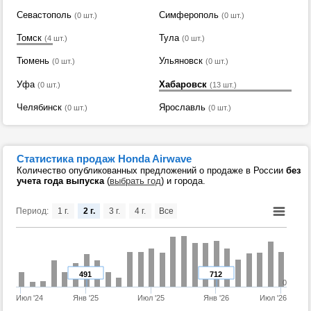
Севастополь
Симферополь
(0 шт.)
(0 шт.)
Томск
Тула
(4 шт.)
(0 шт.)
Тюмень
Ульяновск
(0 шт.)
(0 шт.)
Уфа
Хабаровск
(0 шт.)
(13 шт.)
Челябинск
Ярославль
(0 шт.)
(0 шт.)
Статистика продаж Honda Airwave
Количество опубликованных предложений о продаже в России
без
учета года выпуска
(
выбрать год
) и города.
Период:
1 г.
2 г.
3 г.
4 г.
Все
491
712
0
Июл '24
Янв '25
Июл '25
Янв '26
Июл '26