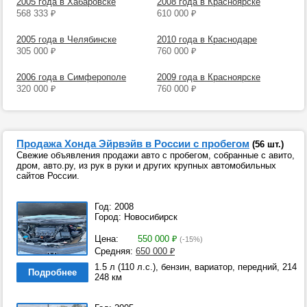
2005 года в Хабаровске
2008 года в Красноярске
568 333
₽
610 000
₽
2005 года в Челябинске
2010 года в Краснодаре
305 000
₽
760 000
₽
2006 года в Симферополе
2009 года в Красноярске
320 000
₽
760 000
₽
Продажа Хонда Эйрвэйв в России с пробегом
(56 шт.)
Свежие объявления продажи авто с пробегом, собранные с авито,
дром, авто.ру, из рук в руки и других крупных автомобильных
сайтов России.
Год: 2008
Город: Новосибирск
Цена:
550 000
₽
(-15%)
Средняя:
650 000
₽
1.5 л (110 л.с.), бензин, вариатор, передний, 214
Подробнее
248 км