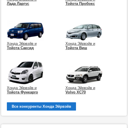
Лада Ларгус
Тойота Пробокс
Хонда Эйрвэйв и
Хонда Эйрвэйв и
Тойота Саксид
Тойота Виш
Хонда Эйрвэйв и
Хонда Эйрвэйв и
Тойота Функарго
Volvo XC70
Все конкуренты Хонда Эйрвэйв