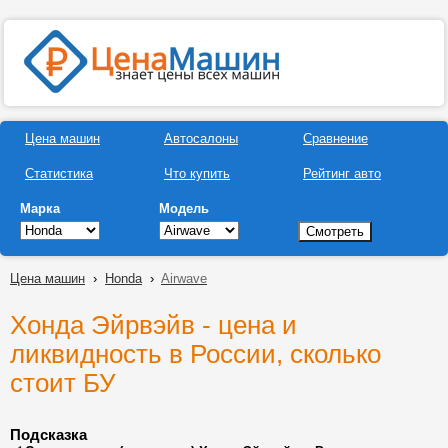
Цена машин
Автосалоны
Сравнение
Статистика
Что купить
Рейтинг авто
Марка
Модель
Цена машин
›
Honda
›
Airwave
Хонда Эйрвэйв - цена и
ликвидность в России, сколько
стоит БУ
Подсказка