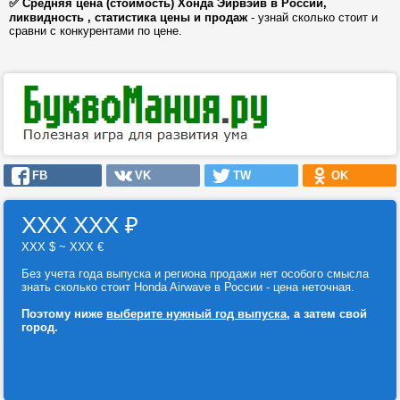
✅ Средняя цена (стоимость) Хонда Эйрвэйв в России,
ликвидность , статистика цены и продаж
- узнай сколько стоит и
сравни с конкурентами по цене.
FB
VK
TW
OK
ХХХ ХХХ
₽
ХХХ $ ~ ХХХ €
Без учета года выпуска и региона продажи нет особого смысла
знать сколько стоит Honda Airwave в России - цена неточная.
Поэтому ниже
выберите нужный год выпуска
, а затем свой
город.