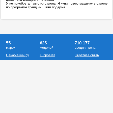
Я не приобретал авто из салона. Я купил свою машинку в салоне
по программе трейд ин. Взял подержа...
55
625
710 177
марок
моделей
средняя цена
ЦенаМашин.ру
О проекте
Обратная связь