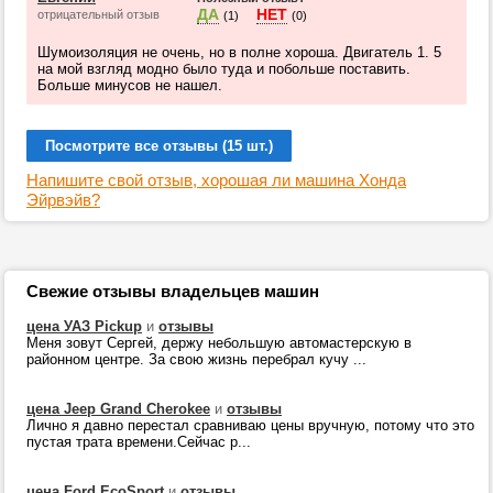
ДА
НЕТ
отрицательный отзыв
(1)
(0)
Шумоизоляция не очень, но в полне хороша. Двигатель 1. 5
на мой взгляд модно было туда и побольше поставить.
Больше минусов не нашел.
Посмотрите все отзывы (15 шт.)
Напишите свой отзыв, хорошая ли машина Хонда
Эйрвэйв?
Свежие отзывы владельцев машин
цена УАЗ Pickup
и
отзывы
Меня зовут Сергей, держу небольшую автомастерскую в
районном центре. За свою жизнь перебрал кучу ...
цена Jeep Grand Cherokee
и
отзывы
Лично я давно перестал сравниваю цены вручную, потому что это
пустая трата времени.Сейчас р...
цена Ford EcoSport
и
отзывы