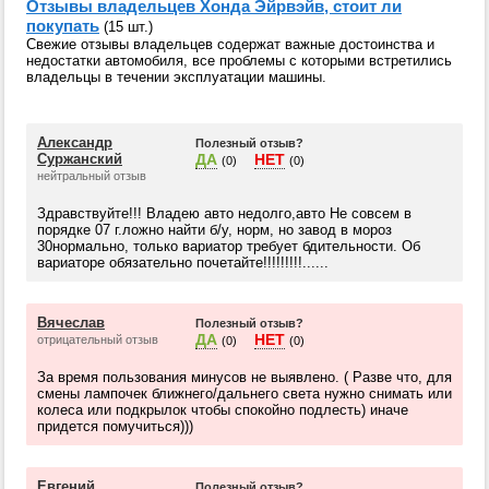
Отзывы владельцев Хонда Эйрвэйв, стоит ли
покупать
(15 шт.)
Свежие отзывы владельцев содержат важные достоинства и
недостатки автомобиля, все проблемы с которыми встретились
владельцы в течении эксплуатации машины.
Александр
Полезный отзыв?
Суржанский
ДА
НЕТ
(0)
(0)
нейтральный отзыв
Здравствуйте!!! Владею авто недолго,авто Не совсем в
порядке 07 г.ложно найти б/у, норм, но завод в мороз
30нормально, только вариатор требует бдительности. Об
вариаторе обязательно почетайте!!!!!!!!!......
Вячеслав
Полезный отзыв?
ДА
НЕТ
отрицательный отзыв
(0)
(0)
За время пользования минусов не выявлено. ( Разве что, для
смены лампочек ближнего/дальнего света нужно снимать или
колеса или подкрылок чтобы спокойно подлесть) иначе
придется помучиться)))
Евгений
Полезный отзыв?