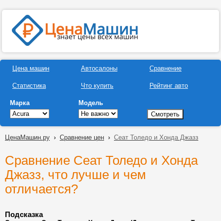
Цена машин
Автосалоны
Сравнение
Статистика
Что купить
Рейтинг авто
Марка
Модель
ЦенаМашин.ру
›
Сравнение цен
›
Сеат Толедо и Хонда Джазз
Сравнение Сеат Толедо и Хонда
Джазз, что лучше и чем
отличается?
Подсказка