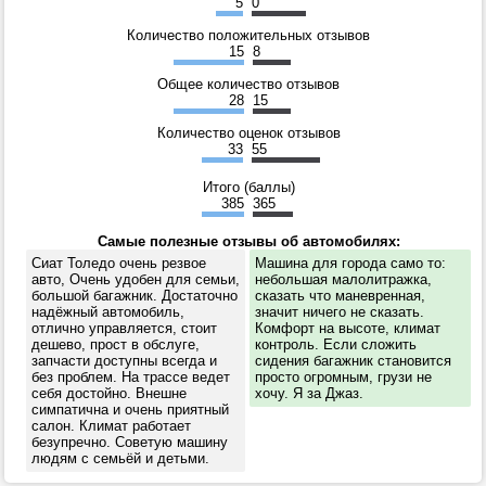
5
0
Количество положительных отзывов
15
8
Общее количество отзывов
28
15
Количество оценок отзывов
33
55
Итого (баллы)
385
365
Самые полезные отзывы об автомобилях:
Сиат Толедо очень резвое
Машина для города само то:
авто, Очень удобен для семьи,
небольшая малолитражка,
большой багажник. Достаточно
сказать что маневренная,
надёжный автомобиль,
значит ничего не сказать.
отлично управляется, стоит
Комфорт на высоте, климат
дешево, прост в обслуге,
контроль. Если сложить
запчасти доступны всегда и
сидения багажник становится
без проблем. На трассе ведет
просто огромным, грузи не
себя достойно. Внешне
хочу. Я за Джаз.
симпатична и очень приятный
салон. Климат работает
безупречно. Советую машину
людям с семьёй и детьми.