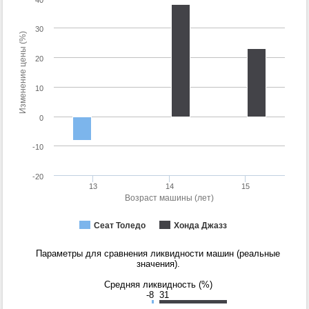
40
30
Изменение цены (%)
20
10
0
-10
-20
13
14
15
Возраст машины (лет)
Сеат Толедо
Хонда Джазз
Параметры для сравнения ликвидности машин (реальные
значения).
Средняя ликвидность (%)
-8
31