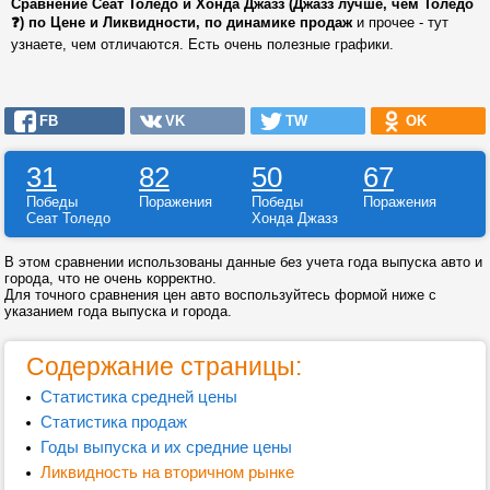
Сравнение Сеат Толедо и Хонда Джазз (Джазз лучше, чем Толедо
❓) по Цене и Ликвидности, по динамике продаж
и прочее - тут
узнаете, чем отличаются. Есть очень полезные графики.
FB
VK
TW
OK
31
82
50
67
Победы
Поражения
Победы
Поражения
Сеат Толедо
Хонда Джазз
В этом сравнении использованы данные без учета года выпуска авто и
города, что не очень корректно.
Для точного сравнения цен авто воспользуйтесь формой ниже с
указанием года выпуска и города.
Содержание страницы:
Статистика средней цены
Статистика продаж
Годы выпуска и их средние цены
Ликвидность на вторичном рынке