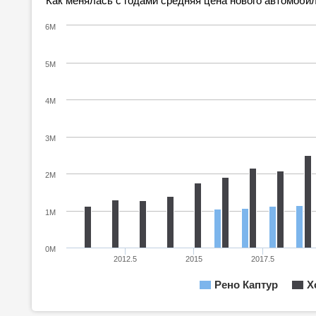
Как менялась с годами средняя цена нового автомобил
6M
5M
4M
3M
2M
1M
0M
2012.5
2015
2017.5
Рено Каптур
Х