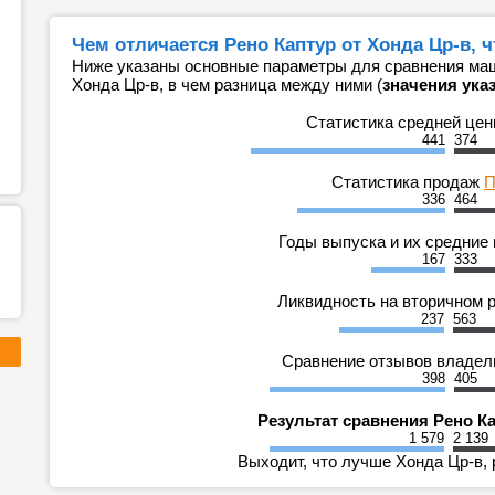
Чем отличается Рено Каптур от Хонда Цр-в, 
Ниже указаны основные параметры для сравнения маш
Хонда Цр-в, в чем разница между ними (
значения ука
Статистика средней це
441
374
Статистика продаж
П
336
464
Годы выпуска и их средние
167
333
Ликвидность на вторичном 
237
563
Сравнение отзывов владе
398
405
Результат сравнения Рено Ка
1 579
2 139
Выходит, что лучше Хонда Цр-в, 