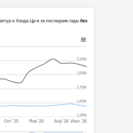
аптур и Хонда Цр-в за последние годы
без
2,250k
2,000k
1,750k
1,500k
1,250k
Окт '25
Янв '26
Апр '26
Июл '26