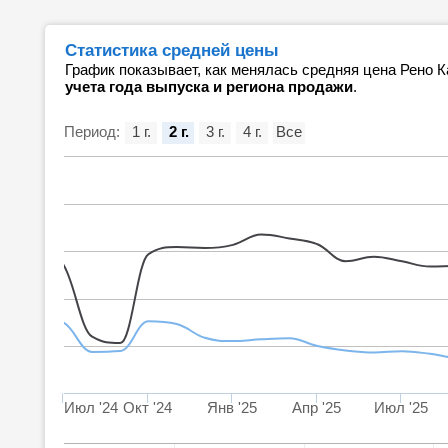
Статистика средней цены
График показывает, как менялась средняя цена Рено К
учета года выпуска и региона продажи
.
Период:
1 г.
2 г.
3 г.
4 г.
Все
Июл '24
Окт '24
Янв '25
Апр '25
Июл '25