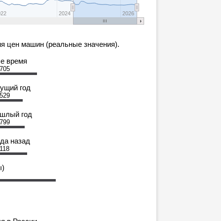
022
2024
2026
я цен машин (реальные значения).
се время
 705
кущий год
 529
ошлый год
 799
ода назад
 118
ы)