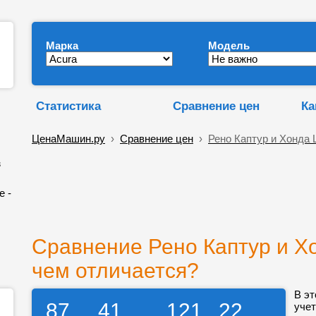
Марка
Модель
Статистика
Сравнение цен
Ка
ЦенаМашин.ру
›
Сравнение цен
›
Рено Каптур и Хонда 
в
е -
Сравнение Рено Каптур и Хо
чем отличается?
В эт
87
41
121
22
учет