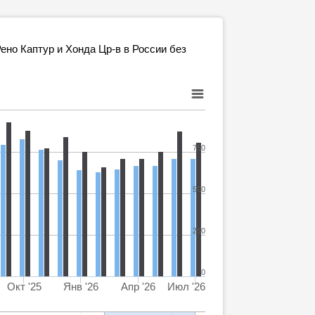
но Каптур и Хонда Цр-в в России без
750
500
250
0
Окт '25
Янв '26
Апр '26
Июл '26