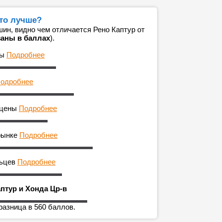
что лучше?
ин, видно чем отличается Рено Каптур от
заны в баллах
).
ны
Подробнее
одробнее
 цены
Подробнее
рынке
Подробнее
льцев
Подробнее
птур и Хонда Цр-в
разница в 560 баллов.