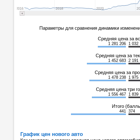
2016
2018
2020
2
Параметры для сравнения динамики изменени
Средняя цена за в
1 281 206
1 032
Средняя цена за те
1 452 683
2 191
Средняя цена за пр
1 478 238
1 975
Средняя цена три г
1 556 467
1 839
Итого (балл
441
374
График цен нового авто