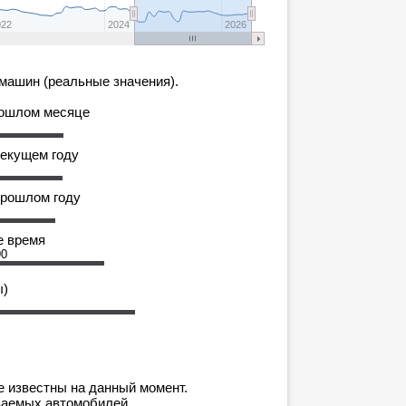
022
2024
2026
машин (реальные значения).
рошлом месяце
текущем году
прошлом году
е время
90
ы)
е известны на данный момент.
ваемых автомобилей.