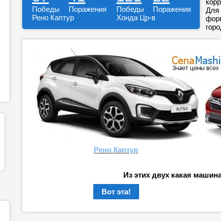
корр
Победы
Поражения
Победы
Поражения
Для 
Рено Каптур
Хонда Цр-в
форм
горо
Рено Каптур
Из этих двух какая машин
Вот эта!