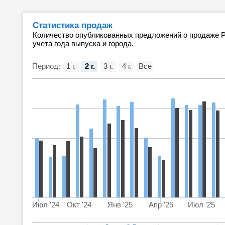
Статистика продаж
Количество опубликованных предложений о продаже Ре
учета года выпуска и города.
Период:
1 г.
2 г.
3 г.
4 г.
Все
Июл '24
Окт '24
Янв '25
Апр '25
Июл '25