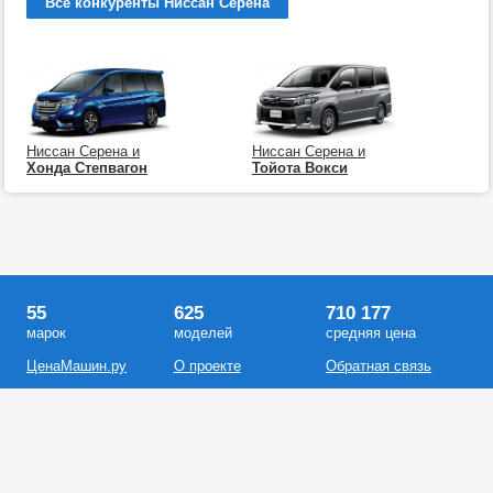
Все конкуренты Ниссан Серена
Ниссан Серена и
Ниссан Серена и
Хонда Степвагон
Тойота Вокси
55
625
710 177
марок
моделей
средняя цена
ЦенаМашин.ру
О проекте
Обратная связь