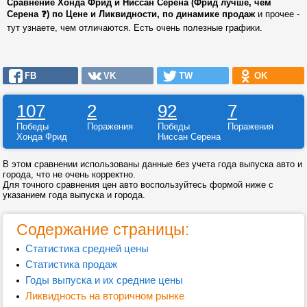
Сравнение Хонда Фрид и Ниссан Серена (Фрид лучше, чем
Серена ❓) по Цене и Ликвидности, по динамике продаж
и прочее -
тут узнаете, чем отличаются. Есть очень полезные графики.
FB
VK
TW
OK
107
2
92
7
Победы
Поражения
Победы
Поражения
Хонда Фрид
Ниссан Серена
В этом сравнении использованы данные без учета года выпуска авто и
города, что не очень корректно.
Для точного сравнения цен авто воспользуйтесь формой ниже с
указанием года выпуска и города.
Содержание страницы:
Статистика средней цены
Статистика продаж
Годы выпуска и их средние цены
Ликвидность на вторичном рынке