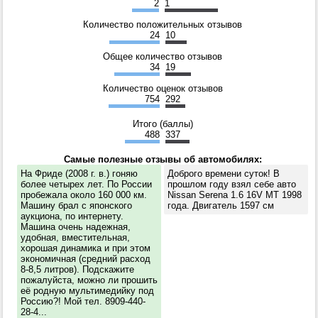
2
1
Количество положительных отзывов
24
10
Общее количество отзывов
34
19
Количество оценок отзывов
754
292
Итого (баллы)
488
337
Самые полезные отзывы об автомобилях:
На Фриде (2008 г. в.) гоняю
Доброго времени суток! В
более четырех лет. По России
прошлом году взял себе авто
пробежала около 160 000 км.
Nissan Serena 1.6 16V MT 1998
Машину брал с японского
года. Двигатель 1597 см
аукциона, по интернету.
Машина очень надежная,
удобная, вместительная,
хорошая динамика и при этом
экономичная (средний расход
8-8,5 литров). Подскажите
пожалуйста, можно ли прошить
её родную мультимедийку под
Россию?! Мой тел. 8909-440-
28-4...