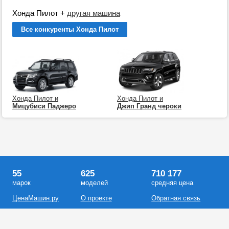
Хонда Пилот
+
другая машина
Все конкуренты Хонда Пилот
Хонда Пилот и
Хонда Пилот и
Мицубиси Паджеро
Джип Гранд чероки
55
625
710 177
марок
моделей
средняя цена
ЦенаМашин.ру
О проекте
Обратная связь