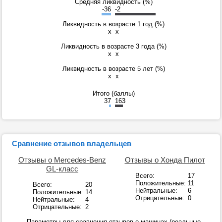
Средняя ликвидность (%)
-36
-2
Ликвидность в возрасте 1 год (%)
x
x
Ликвидность в возрасте 3 года (%)
x
x
Ликвидность в возрасте 5 лет (%)
x
x
Итого (баллы)
37
163
Сравнение отзывов владельцев
Отзывы о Mercedes-Benz
Отзывы о Хонда Пилот
GL-класс
Всего:
17
Положительные:
11
Всего:
20
Нейтральные:
6
Положительные:
14
Отрицательные:
0
Нейтральные:
4
Отрицательные:
2
Параметры для сравнения отзывов о машинах (реальные