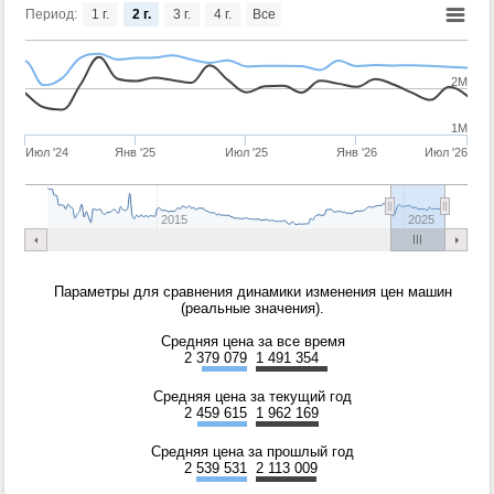
Период:
1 г.
2 г.
3 г.
4 г.
Все
2M
1M
Июл '24
Янв '25
Июл '25
Янв '26
Июл '26
2015
2025
Параметры для сравнения динамики изменения цен машин
(реальные значения).
Средняя цена за все время
2 379 079
1 491 354
Средняя цена за текущий год
2 459 615
1 962 169
Средняя цена за прошлый год
2 539 531
2 113 009