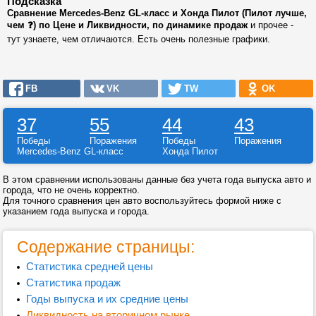
Подсказка
Сравнение Mercedes-Benz GL-класс и Хонда Пилот (Пилот лучше,
чем ❓) по Цене и Ликвидности, по динамике продаж
и прочее -
тут узнаете, чем отличаются. Есть очень полезные графики.
FB
VK
TW
OK
37
55
44
43
Победы
Поражения
Победы
Поражения
Mercedes-Benz GL-класс
Хонда Пилот
В этом сравнении использованы данные без учета года выпуска авто и
города, что не очень корректно.
Для точного сравнения цен авто воспользуйтесь формой ниже с
указанием года выпуска и города.
Содержание страницы:
Статистика средней цены
Статистика продаж
Годы выпуска и их средние цены
Ликвидность на вторичном рынке