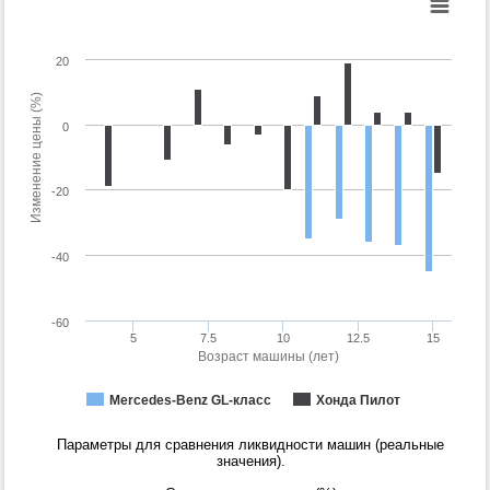
20
Изменение цены (%)
0
-20
-40
-60
5
7.5
10
12.5
15
Возраст машины (лет)
Mercedes-Benz GL-класс
Хонда Пилот
Параметры для сравнения ликвидности машин (реальные
значения).