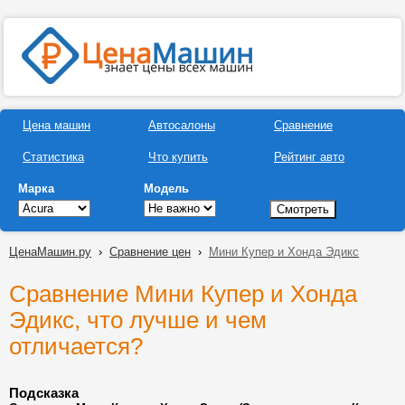
Цена машин
Автосалоны
Сравнение
Статистика
Что купить
Рейтинг авто
Марка
Модель
ЦенаМашин.ру
›
Сравнение цен
›
Мини Купер и Хонда Эдикс
Сравнение Мини Купер и Хонда
Эдикс, что лучше и чем
отличается?
Подсказка