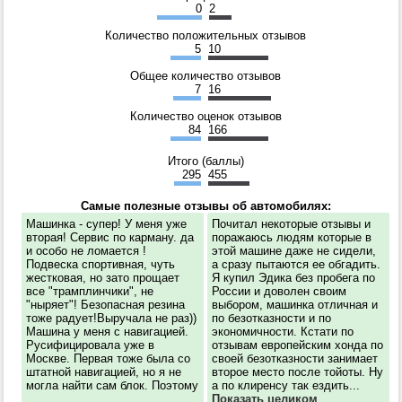
0
2
Количество положительных отзывов
5
10
Общее количество отзывов
7
16
Количество оценок отзывов
84
166
Итого (баллы)
295
455
Самые полезные отзывы об автомобилях:
Машинка - супер! У меня уже
Почитал некоторые отзывы и
вторая! Сервис по карману. да
поражаюсь людям которые в
и особо не ломается !
этой машине даже не сидели,
Подвеска спортивная, чуть
а сразу пытаются ее обгадить.
жестковая, но зато прощает
Я купил Эдика без пробега по
все "трамплинчики", не
России и доволен своим
"ныряет"! Безопасная резина
выбором, машинка отличная и
тоже радует!Выручала не раз))
по безотказности и по
Машина у меня с навигацией.
экономичности. Кстати по
Русифицировала уже в
отзывам европейским хонда по
Москве. Первая тоже была со
своей безотказности занимает
штатной навигацией, но я не
второе место после тойоты. Ну
могла найти сам блок. Поэтому
а по клиренсу так ездить...
...
Показать целиком