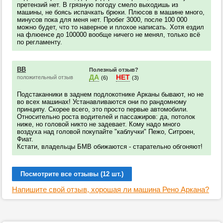
претензий нет. В грязную погоду смело выходишь из
машины, не боясь испачкать брюки. Плюсов в машине много,
минусов пока для меня нет. Пробег 3000, после 100 000
можно будет, что то наверное и плохое написать. Хотя ездил
на флюенсе до 100000 вообще ничего не менял, только всё
по регламенту.
ВВ
Полезный отзыв?
ДА
НЕТ
положительный отзыв
(6)
(3)
Подстаканники в заднем подлокотнике Арканы бывают, но не
во всех машинах! Устанавливаются они по рандомному
принципу. Скорее всего, это просто первые автомобили.
Относительно роста водителей и пассажиров: да, потолок
ниже, но головой никто не задевает. Кому надо много
воздуха над головой покупайте "каблучки" Пежо, Ситроен,
Фиат.
Кстати, владельцы БМВ обижаются - старательно обгоняют!
Посмотрите все отзывы (12 шт.)
Напишите свой отзыв, хорошая ли машина Рено Аркана?