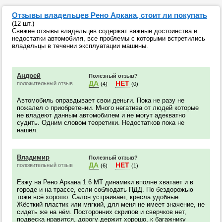
Отзывы владельцев Рено Аркана, стоит ли покупать
(12 шт.)
Свежие отзывы владельцев содержат важные достоинства и
недостатки автомобиля, все проблемы с которыми встретились
владельцы в течении эксплуатации машины.
Андрей
Полезный отзыв?
ДА
НЕТ
положительный отзыв
(4)
(0)
Автомобиль оправдывает свои деньги. Пока не разу не
пожалел о приобретении. Много негатива от людей которые
не владеют данным автомобилем и не могут адекватно
судить. Одним словом теоретики. Недостатков пока не
нашёл.
Владимир
Полезный отзыв?
ДА
НЕТ
положительный отзыв
(6)
(1)
Езжу на Рено Аркана 1.6 МТ динамики вполне хватает и в
городе и на трассе, если соблюдать ПДД. По бездорожью
тоже всё хорошо. Салон устраивает, кресла удобные.
Жёсткий пластик или мягкий, для меня не имеет значение, не
сидеть же на нём. Посторонних скрипов и сверчков нет,
подвеска нравится, дорогу держит хорошо, к багажнику