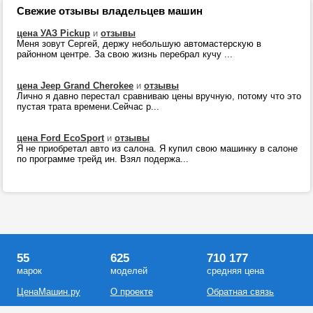
Свежие отзывы владельцев машин
цена УАЗ Pickup
и
отзывы
Меня зовут Сергей, держу небольшую автомастерскую в
районном центре. За свою жизнь перебрал кучу ...
цена Jeep Grand Cherokee
и
отзывы
Лично я давно перестал сравниваю цены вручную, потому что это
пустая трата времени.Сейчас р...
цена Ford EcoSport
и
отзывы
Я не приобретал авто из салона. Я купил свою машинку в салоне
по программе трейд ин. Взял подержа...
55
625
710 177
марок
моделей
средняя цена
ЦенаМашин.ру
О проекте
Обратная связь