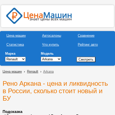
Цена машин
Автосалоны
Сравнение
Статистика
Что купить
Рейтинг авто
Марка
Модель
Цена машин
›
Renault
›
Arkana
Рено Аркана - цена и ликвидность
в России, сколько стоит новый и
БУ
Подсказка