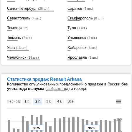
Санкт-Петербург
Саратов
(26 шт.)
(5 шт.)
Севастополь
Симферополь
(4 шт.)
(8 шт.)
Томск
Тула
(4 шт.)
(1 шт.)
Тюмень
Ульяновск
(7 шт.)
(4 шт.)
Уфа
Хабаровск
(13 шт.)
(3 шт.)
Челябинск
Ярославль
(19 шт.)
(9 шт.)
Статистика продаж Renault Arkana
Количество опубликованных предложений о продаже в России
без
учета года выпуска
(
выбрать год
) и города.
Период:
1 г.
2 г.
3 г.
4 г.
Все
250
3875
3605
0