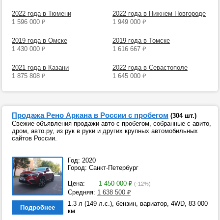
2022 года в Тюмени
2022 года в Нижнем Новгороде
1 596 000
₽
1 949 000
₽
2019 года в Омске
2019 года в Томске
1 430 000
₽
1 616 667
₽
2021 года в Казани
2022 года в Севастополе
1 875 808
₽
1 645 000
₽
Продажа Рено Аркана в России с пробегом
(304 шт.)
Свежие объявления продажи авто с пробегом, собранные с авито,
дром, авто.ру, из рук в руки и других крупных автомобильных
сайтов России.
Год: 2020
Город: Санкт-Петербург
Цена:
1 450 000
₽
(-12%)
Средняя:
1 638 500
₽
1.3 л (149 л.с.), бензин, вариатор, 4WD, 83 000
Подробнее
км