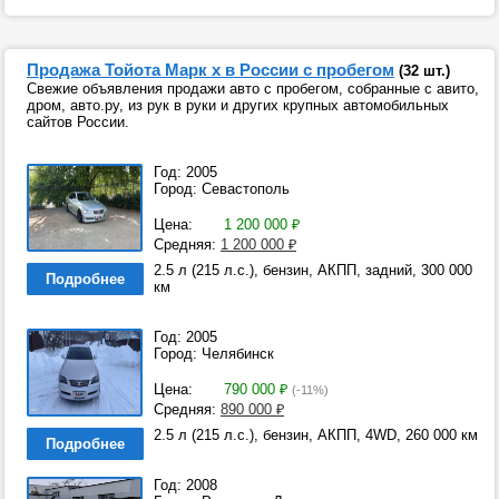
Продажа Тойота Марк х в России с пробегом
(32 шт.)
Свежие объявления продажи авто с пробегом, собранные с авито,
дром, авто.ру, из рук в руки и других крупных автомобильных
сайтов России.
Год: 2005
Город: Севастополь
Цена:
1 200 000
₽
Средняя:
1 200 000
₽
2.5 л (215 л.с.), бензин, АКПП, задний, 300 000
Подробнее
км
Год: 2005
Город: Челябинск
Цена:
790 000
₽
(-11%)
Средняя:
890 000
₽
2.5 л (215 л.с.), бензин, АКПП, 4WD, 260 000 км
Подробнее
Год: 2008