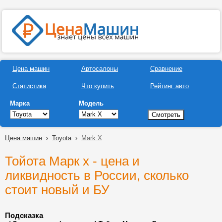
Цена машин
Автосалоны
Сравнение
Статистика
Что купить
Рейтинг авто
Марка
Модель
Цена машин
›
Toyota
›
Mark X
Тойота Марк х - цена и
ликвидность в России, сколько
стоит новый и БУ
Подсказка