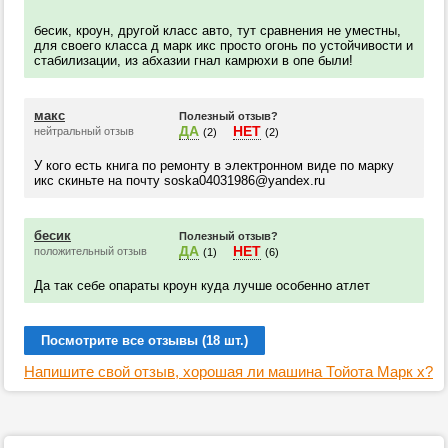
бесик, кроун, другой класс авто, тут сравнения не уместны,
для своего класса д марк икс просто огонь по устойчивости и
стабилизации, из абхазии гнал камрюхи в опе были!
макс
Полезный отзыв?
ДА
НЕТ
нейтральный отзыв
(2)
(2)
У кого есть книга по ремонту в электронном виде по марку
икс скиньте на почту soska04031986@yandex.ru
бесик
Полезный отзыв?
ДА
НЕТ
положительный отзыв
(1)
(6)
Да так себе опараты кроун куда лучше особенно атлет
Посмотрите все отзывы (18 шт.)
Напишите свой отзыв, хорошая ли машина Тойота Марк х?