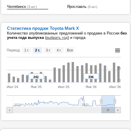
Челябинск
Ярославль
(3 шт.)
(0 шт.)
Статистика продаж Toyota Mark X
Количество опубликованных предложений о продаже в России
без
учета года выпуска
(
выбрать год
) и города.
Период:
1 г.
2 г.
3 г.
4 г.
Все
25
242
336
0
Июл '24
Янв '25
Июл '25
Янв '26
Июл '26
2010
2020