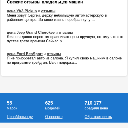
Свежие отзывы владельцев машин
цена УАЗ Pickup
и
отзывы
Меня зовут Сергей, держу небольшую автомастерскую в
районном центре. За свою жизнь перебрал кучу ...
цена Jeep Grand Cherokee
и
отзывы
Лично я давно перестал сравниваю цены вручную, потому что это
пустая трата времени.Сейчас р...
цена Ford EcoSport
и
отзывы
Я не приобретал авто из салона. Я купил свою машинку в салоне
по программе трейд ин. Взял подержа...
55
625
710 177
марок
моделей
средняя цена
ЦенаМашин.ру
О проекте
Обратная связь