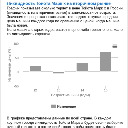
Ликвидность Тойота Марк х на вторичном рынке
График показывает сколько теряет в цене Тойота Марк х в России
(ликвидность на вторичном рынке) в зависимости от возраста.
Значения в процентах показывают как падает текущая средняя
цена машины каждого года по сравнению с ценой, когда машина
была новая.
Если машина старых годов растет в цене либо теряет очень мало,
то ликвидность хорошая.
100
Изменение цены (%)
50
0
-50
12
13
14
15
Возраст машины (годы)
Изменение
В графике представлены данные по всей стране. В каждом
крупном городе ликвидность Тойота Марк х будет своя -
выберите
нужный год авто
, а затем свой город, чтобы посмотреть более