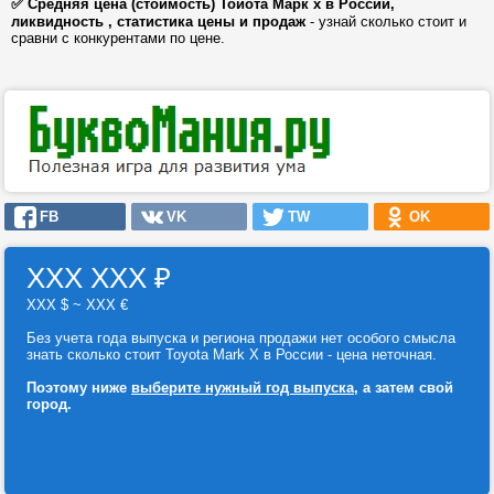
✅ Средняя цена (стоимость) Тойота Марк х в России,
ликвидность , статистика цены и продаж
- узнай сколько стоит и
сравни с конкурентами по цене.
FB
VK
TW
OK
ХХХ ХХХ
₽
ХХХ $ ~ ХХХ €
Без учета года выпуска и региона продажи нет особого смысла
знать сколько стоит Toyota Mark X в России - цена неточная.
Поэтому ниже
выберите нужный год выпуска
, а затем свой
город.