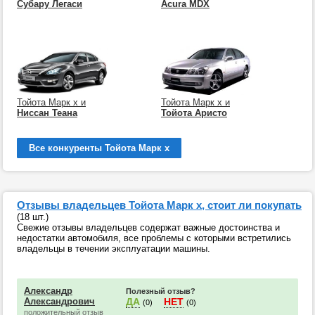
Субару Легаси
Acura MDX
Тойота Марк х и
Тойота Марк х и
Ниссан Теана
Тойота Аристо
Все конкуренты Тойота Марк х
Отзывы владельцев Тойота Марк х, стоит ли покупать
(18 шт.)
Свежие отзывы владельцев содержат важные достоинства и
недостатки автомобиля, все проблемы с которыми встретились
владельцы в течении эксплуатации машины.
Александр
Полезный отзыв?
Александрович
ДА
НЕТ
(0)
(0)
положительный отзыв