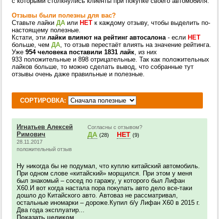
с которыми столкнулись клиенты при покупке своего автомобиля.
Отзывы были полезны для вас?
Ставьте лайки
ДА
или
НЕТ
к каждому отзыву, чтобы выделить по-
настоящему полезные.
Кстати, эти
лайки влияют на рейтинг автосалона
- если
НЕТ
больше, чем
ДА
, то отзыв перестаёт влиять на значение рейтинга.
Уже
954 человека поставили 1831 лайк
, из них
933 положительные и 898 отрицательные. Так как положительных
лайков больше, то можно сделать вывод, что собранные тут
отзывы очень даже правильные и полезные.
СОРТИРОВКА:
Игнатьев Алексей
Согласны с отзывом?
Римович
ДА
НЕТ
(28)
(9)
28.11.2017
положительный отзыв
Ну никогда бы не подумал, что куплю китайский автомобиль.
При одном слове «китайский» морщился. При этом у меня
был знакомый – сосед по гаражу, у которого был Лифан
Х60.И вот когда настала пора покупать авто дело все-таки
дошло до Китайского авто. Автоваз не рассматривал,
остальные иномарки – дороже.Купил б/у Лифан Х60 в 2015 г.
Два года эксплуатир...
Показать целиком