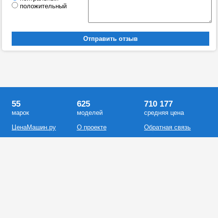
положительный
55
625
710 177
марок
моделей
средняя цена
ЦенаМашин.ру
О проекте
Обратная связь