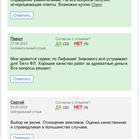
исчерпывающие ответы. Возможно куплю
Chery
.
Ответить
Павел
Согласны с отзывом?
ДА
НЕТ
17.08.2019
(12)
(5)
положительный отзыв
Мне нравится сервис по Лифанам! Знакомого всё устраивает
для Тигго ФЛ. Хорошее качество работ за адекватные деньги.
Все вопросы решают.
Ответить
Сергей
Согласны с отзывом?
ДА
НЕТ
23.05.2019
(11)
(4)
нейтральный отзыв
Выбор не велик. Отношение вежливое. Оценка качественная
и справедливая в большинстве случаев.
Ответить