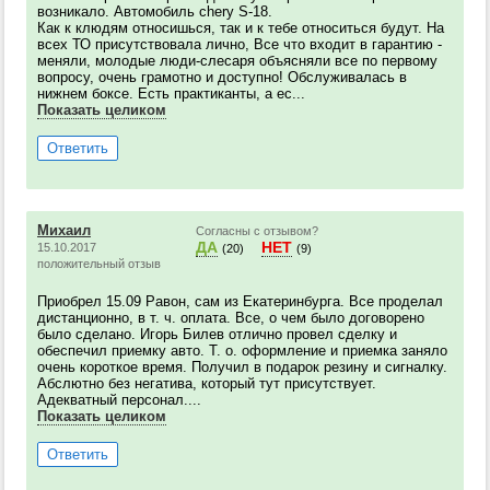
возникало. Автомобиль chery S-18.
Как к клюдям относишься, так и к тебе относиться будут. На
всех ТО присутствовала лично, Все что входит в гарантию -
меняли, молодые люди-слесаря объясняли все по первому
вопросу, очень грамотно и доступно! Обслуживалась в
нижнем боксе. Есть практиканты, а ес...
Показать целиком
Ответить
Михаил
Согласны с отзывом?
ДА
НЕТ
15.10.2017
(20)
(9)
положительный отзыв
Приобрел 15.09 Равон, сам из Екатеринбурга. Все проделал
дистанционно, в т. ч. оплата. Все, о чем было договорено
было сделано. Игорь Билев отлично провел сделку и
обеспечил приемку авто. Т. о. оформление и приемка заняло
очень короткое время. Получил в подарок резину и сигналку.
Абслютно без негатива, который тут присутствует.
Адекватный персонал....
Показать целиком
Ответить