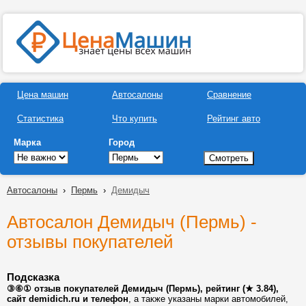
Цена машин
Автосалоны
Сравнение
Статистика
Что купить
Рейтинг авто
Марка
Город
Автосалоны
›
Пермь
›
Демидыч
Автосалон Демидыч (Пермь) -
отзывы покупателей
Подсказка
③⑥① отзыв покупателей Демидыч (Пермь), рейтинг (★ 3.84),
сайт demidich.ru и телефон
, а также указаны марки автомобилей,