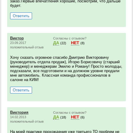
заказ.Первые впечатления хорошие, посмотрим, что дальше
будет.
Ответить
Виктор
Согласны с отзывом?
ДА
НЕТ
23.09.2017
(22)
(8)
положительный отзыв
Хочу сказать огромное спасибо Дмитрию Викторовичу
(руководитель отдела продаж), Игорю Борисовичу (старший
менеджер) и менеджерам Эмилю и Роману! Просто молодцы,
подсказали, все подготовили и на должном уровне продали
мне автомобиль. Классная команда профиссионалов в
салоне на КИМ!
Ответить
Виктория
Согласны с отзывом?
ДА
НЕТ
14.02.2013
(18)
(6)
положительный отзыв
На моей практике прохождения уже третьего ТО проблем не