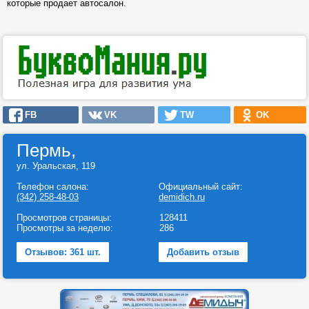
которые продает автосалон.
FB
VK
TW
OK
Пермь,
ул. Уральская, 119
Телефон салона:
Официальный сайт:
(342) 258-48-03
demidich.ru
Просмотров страницы:
128411
Просмотры за неделю:
286
Отзывов: 361 шт.
Добавить отзыв