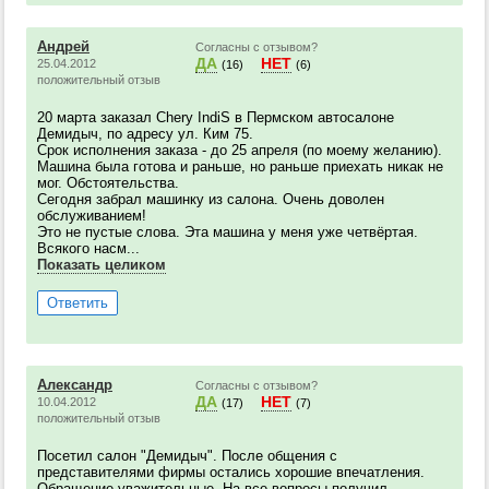
Андрей
Согласны с отзывом?
ДА
НЕТ
25.04.2012
(16)
(6)
положительный отзыв
20 марта заказал Chery IndiS в Пермском автосалоне
Демидыч, по адресу ул. Ким 75.
Срок исполнения заказа - до 25 апреля (по моему желанию).
Машина была готова и раньше, но раньше приехать никак не
мог. Обстоятельства.
Сегодня забрал машинку из салона. Очень доволен
обслуживанием!
Это не пустые слова. Эта машина у меня уже четвёртая.
Всякого насм...
Показать целиком
Ответить
Александр
Согласны с отзывом?
ДА
НЕТ
10.04.2012
(17)
(7)
положительный отзыв
Посетил салон "Демидыч". После общения с
представителями фирмы остались хорошие впечатления.
Обращение уважительные. На все вопросы получил