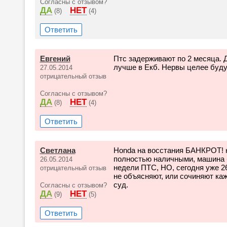
Согласны с отзывом?
ДА
НЕТ
(8)
(4)
Ответить
Евгений
Птс задерживают по 2 месяца. 
лучше в Екб. Нервы целее буду
27.05.2014
отрицательный отзыв
Согласны с отзывом?
ДА
НЕТ
(8)
(4)
Ответить
Светлана
Honda на восстания БАНКРОТ! 
полностью наличными, машина 
26.05.2014
недели ПТС, НО, сегодня уже 2
отрицательный отзыв
не объясняют, или сочиняют ка
суд.
Согласны с отзывом?
ДА
НЕТ
(9)
(5)
Ответить