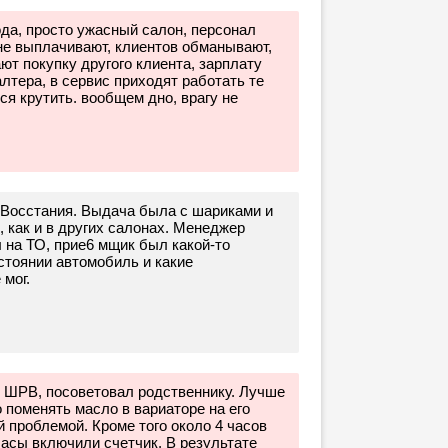
ода, просто ужасный салон, персонал
 не выплачивают, клиентов обманывают,
ают покупку другого клиента, зарплату
лтера, в сервис приходят работать те
ся крутить. вообщем дно, врагу не
а Восстания. Выдача была с шариками и
 как и в других салонах. Менеджер
л на ТО, прие6 мщик был какой-то
стоянии автомобиль и какие
 мог.
 ШРВ, посоветовал родственнику. Лучше
 поменять масло в вариаторе на его
 проблемой. Кроме того около 4 часов
часы включили счетчик. В результате