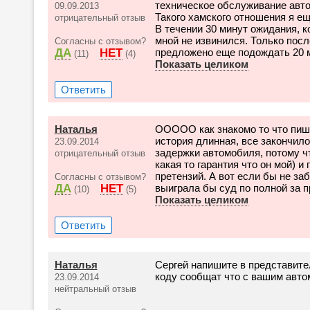
техническое обслуживание авт
09.09.2013
Такого хамского отношения я ещ
отрицательный отзыв
В течении 30 минут ожидания, к
мной не извинился. Только пос
Согласны с отзывом?
ДА
НЕТ
предложено еще подождать 20 ми
(11)
(4)
Показать целиком
Ответить
Наталья
ООООО как знакомо то что пишет
история длинная, все закончило
23.09.2014
задержки автомобиля, потому ч
отрицательный отзыв
какая то гарантия что он мой) 
претензий. А вот если бы не з
Согласны с отзывом?
ДА
НЕТ
выиграла бы суд по полной за пр
(10)
(5)
Показать целиком
Ответить
Наталья
Сергей напишите в представител
коду сообщат что с вашим автом
23.09.2014
нейтральный отзыв