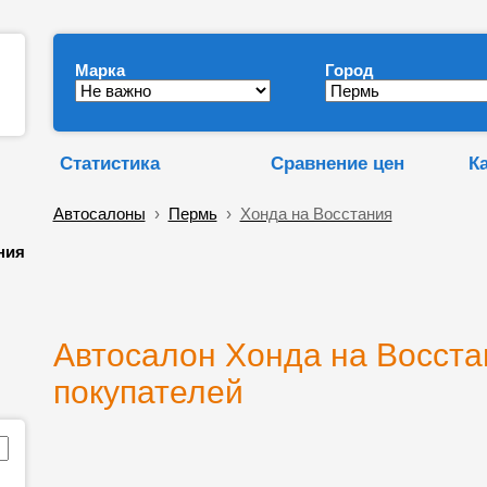
Марка
Город
Статистика
Сравнение цен
К
Автосалоны
›
Пермь
›
Хонда на Восстания
ния
Автосалон Хонда на Восста
покупателей