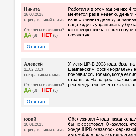
Никита
Работал я в этом гадючнике 4 г
меняется раз в неделю, деньги
19.08.2015
взяв с клиента деньги, оплачив
отрицательный отзыв
надо ходить упрашивать у бухга
кто приоры вчера только научил
Согласны с отзывом?
ДА
НЕТ
посоветую
(8)
(5)
Ответить
Алексей
У меня ЦР-В 2008 года, брал н
шампанским, сроки нормальные,
11.02.2013
понравился. Только, когда езди
нейтральный отзыв
странный. На вопрос в каком со
рекомендации ничего сказать не
Согласны с отзывом?
ДА
НЕТ
(8)
(5)
Ответить
юрий
Обслуживал 4 года назад хонду
бы не советовал. Оказалось что
18.01.2015
хонде ШРВ оказалось серьезной
отрицательный отзыв
автомобиль просто стоял, а за 