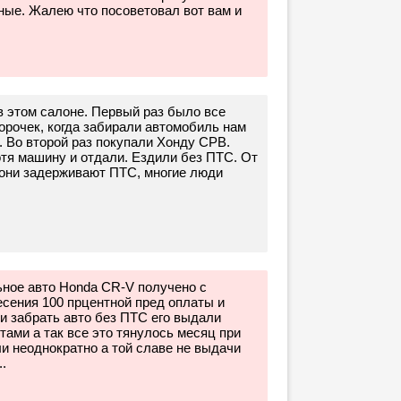
ные. Жалею что посоветовал вот вам и
в этом салоне. Первый раз было все
орочек, когда забирали автомобиль нам
 Во второй раз покупали Хонду СРВ.
тя машину и отдали. Ездили без ПТС. От
 они задерживают ПТС, многие люди
ное авто Honda CR-V получено с
сения 100 прцентной пред оплаты и
и забрать авто без ПТС его выдали
ами а так все это тянулось месяц при
и неоднократно а той славе не выдачи
.