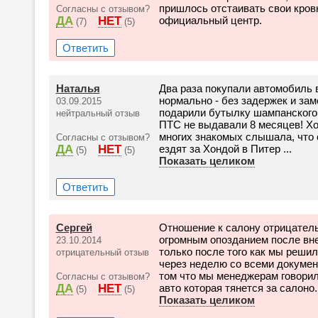
пришлось отстаивать свои кров
Согласны с отзывом?
ДА
НЕТ
официальный центр.
(7)
(5)
Ответить
Наталья
Два раза покупали автомобиль 
нормально - без задержек и зам
03.09.2015
подарили бутылку шампанского.
нейтральный отзыв
ПТС не выдавали 8 месяцев! Хо
многих знакомых слышала, что
Согласны с отзывом?
ДА
НЕТ
ездят за Хондой в Питер ...
(5)
(5)
Показать целиком
Ответить
Сергей
Отношение к салону отрицатель
огромным опозданием после вне
23.10.2014
только после того как мы решил
отрицательный отзыв
через неделю со всеми документ
том что мы менеджерам говорил
Согласны с отзывом?
ДА
НЕТ
авто которая тянется за салоно..
(5)
(5)
Показать целиком