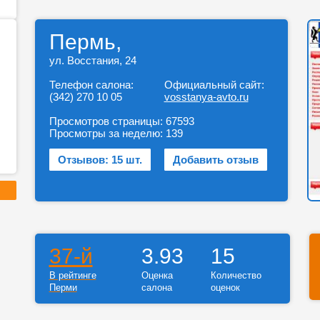
Пермь,
ул. Восстания, 24
Телефон салона:
Официальный сайт:
(342) 270 10 05
vosstanya-avto.ru
Просмотров страницы:
67593
Просмотры за неделю:
139
Отзывов: 15 шт.
Добавить отзыв
37-й
3.93
15
В рейтинге
Оценка
Количество
Перми
салона
оценок