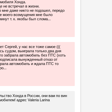
омобиля Хонда.
е не встречал в жизни.
о мне даже никто не подошел, передо
ле моего возмущения мне было
нут т. к. якобы был слома...
 Сергей, у нас все тоже самое (((
сь судом, выиграла только два дня
то забрала автомобиль без ПТС (хоть
и подписала вынужденный отказ от
абрала автомобиль и ждала ПТС то
о...
ьство Хонда в России, они вам по вин
обилем! адрес Valeria Larina