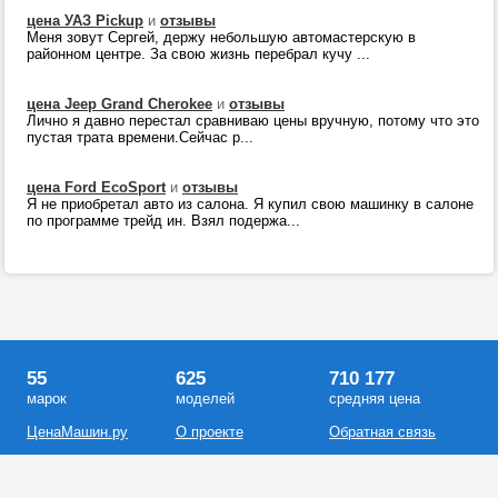
цена УАЗ Pickup
и
отзывы
Меня зовут Сергей, держу небольшую автомастерскую в
районном центре. За свою жизнь перебрал кучу ...
цена Jeep Grand Cherokee
и
отзывы
Лично я давно перестал сравниваю цены вручную, потому что это
пустая трата времени.Сейчас р...
цена Ford EcoSport
и
отзывы
Я не приобретал авто из салона. Я купил свою машинку в салоне
по программе трейд ин. Взял подержа...
55
625
710 177
марок
моделей
средняя цена
ЦенаМашин.ру
О проекте
Обратная связь