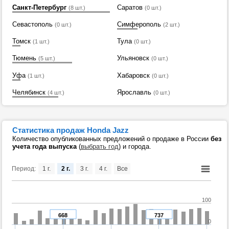
Санкт-Петербург
Саратов
(8 шт.)
(0 шт.)
Севастополь
Симферополь
(0 шт.)
(2 шт.)
Томск
Тула
(1 шт.)
(0 шт.)
Тюмень
Ульяновск
(5 шт.)
(0 шт.)
Уфа
Хабаровск
(1 шт.)
(0 шт.)
Челябинск
Ярославль
(4 шт.)
(0 шт.)
Статистика продаж Honda Jazz
Количество опубликованных предложений о продаже в России
без
учета года выпуска
(
выбрать год
) и города.
Период:
1 г.
2 г.
3 г.
4 г.
Все
100
668
737
0