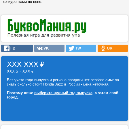
конкурентами по цене.
FB
VK
TW
OK
ХХХ ХХХ
₽
ХХХ $ ~ ХХХ €
Без учета года выпуска и региона продажи нет особого смысла
знать сколько стоит Honda Jazz в России - цена неточная.
Поэтому ниже
выберите нужный год выпуска
, а затем свой
город.