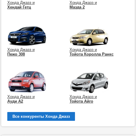
Хонда Джазз и
Хонда Джазз и
Хендай Гетц
Мазда 2
Хонда Джазз и
Хонда Джазз и
Пежо 308
Тойота Королла Ранкс
Хонда Джазз и
Хонда Джазз и
Ауди А2
Тойота Айго
Все конкуренты Хонда Джазз