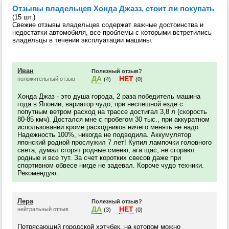
Отзывы владельцев Хонда Джазз, стоит ли покупать
(15 шт.)
Свежие отзывы владельцев содержат важные достоинства и
недостатки автомобиля, все проблемы с которыми встретились
владельцы в течении эксплуатации машины.
Иван
Полезный отзыв?
ДА
НЕТ
положительный отзыв
(4)
(0)
Хонда Джаз - это душа города, 2 раза победитель машина
года в Японии, вариатор чудо, при неспешной езде с
попутным ветром расход на трассе достигал 3,8 л (скорость
80-85 кмч). Достался мне с пробегом 30 тыс., при аккуратном
использовании кроме расходников ничего менять не надо.
Надежность 100%, никогда не подводила. Аккумулятор
японский родной прослужил 7 лет! Купил лампочки головного
света, думал сгорят родные сменю, ага щас, не сгорают
родные и все тут. За счет коротких свесов даже при
спортивном обвесе нигде не задевал. Короче чудо техники.
Рекомендую.
Лера
Полезный отзыв?
ДА
НЕТ
нейтральный отзыв
(3)
(0)
Потрясающий городской хэтчбек, на котором можно