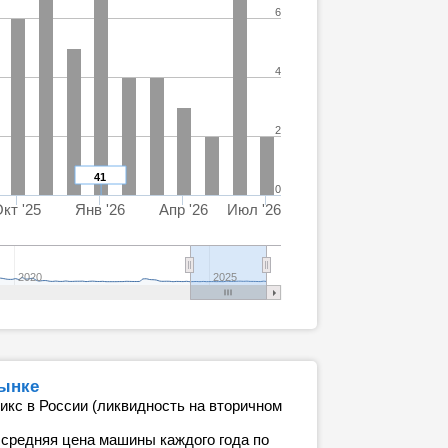
6
4
2
41
0
кт '25
Янв '26
Апр '26
Июл '26
2020
2025
рынке
икс в России (ликвидность на вторичном
 средняя цена машины каждого года по