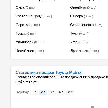
Омск
Оренбург
(0 шт.)
(0 шт.)
Ростов-на-Дону
Самара
(0 шт.)
(0 шт.)
Саратов
Севастополь
(0 шт.)
(0 шт.)
Томск
Тула
(0 шт.)
(0 шт.)
Ульяновск
Уфа
(0 шт.)
(0 шт.)
Челябинск
Ярославль
(0 шт.)
(0 шт.)
Статистика продаж Toyota Matrix
Количество опубликованных предложений о продаже 
год
) и города.
Период:
1 г.
2 г.
3 г.
4 г.
Все