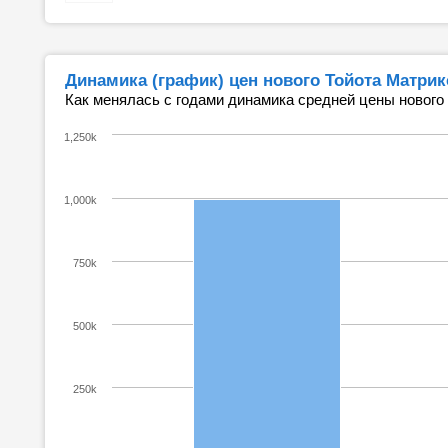
Динамика (график) цен нового Тойота Матрик
Как менялась с годами динамика средней цены нового
1,250k
1,000k
750k
500k
250k