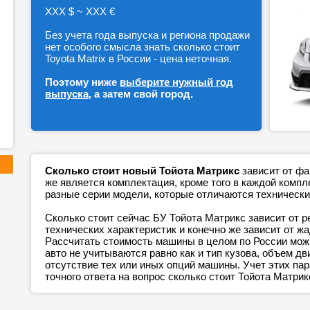
ХХХ $ ~ ХХХ €
Без учета года выпуска и региона продажи
нет особого смысла знать сколько стоит
Toyota Matrix в России - цена неточная.
Поэтому ниже
выберите нужный год
выпуска
, а затем свой город.
Сколько стоит новый Тойота Матрикс
зависит от фа
же является комплектация, кроме того в каждой ком
разные серии модели, которые отличаются технически
Сколько стоит сейчас БУ Тойота Матрикс зависит от р
технических характеристик и конечно же зависит от ж
Рассчитать стоимость машины в целом по России можн
авто не учитываются равно как и тип кузова, объем дв
отсутствие тех или иных опций машины. Учет этих п
точного ответа на вопрос сколько стоит Тойота Матрик