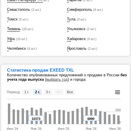
(49 шт.)
(2 шт.)
Севастополь
Симферополь
(2 шт.)
(6 шт.)
Томск
Тула
(5 шт.)
(3 шт.)
Тюмень
Ульяновск
(20 шт.)
(2 шт.)
Уфа
Хабаровск
(10 шт.)
(9 шт.)
Челябинск
Ярославль
(6 шт.)
(2 шт.)
Статистика продаж EXEED TXL
Количество опубликованных предложений о продаже в России
без
учета года выпуска
(
выбрать год
) и города.
Период:
1 г.
2 г.
3 г.
4 г.
Все
500
10373
6890
0
Июл '24
Янв '25
Июл '25
Янв '26
Июл '26