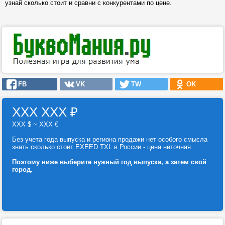
узнай сколько стоит и сравни с конкурентами по цене.
FB
VK
TW
OK
ХХХ ХХХ
₽
ХХХ $ ~ ХХХ €
Без учета года выпуска и региона продажи нет особого смысла
знать сколько стоит EXEED TXL в России - цена неточная.
Поэтому ниже
выберите нужный год выпуска
, а затем свой
город.