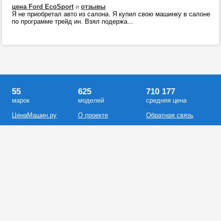
цена Ford EcoSport
и
отзывы
Я не приобретал авто из салона. Я купил свою машинку в салоне
по программе трейд ин. Взял подержа...
55
625
710 177
марок
моделей
средняя цена
ЦенаМашин.ру
О проекте
Обратная связь