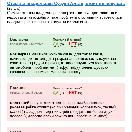
Отзывы владельцев Сузуки Альто, стоит ли покупать
(25 шт.)
Свежие отзывы владельцев содержат важные достоинства и
недостатки автомобиля, все проблемы с которыми встретились
владельцы в течении эксплуатации машины.
Виктория
Полезный отзыв?
ДА
НЕТ
положительный отзыв
(3)
(0)
моя первая машинка. купила сама. для таких как я,
начинающих автоледи, прекрасная возможность научиться
ездить по городу и в район, а также научиться чувствовать
автомобиль. проблем нет (тьфу, тьфу). очень шустрая,
красивая и экономная машинка. советую
Евгений
Полезный отзыв?
ДА
НЕТ
отрицательный отзыв
(1)
(0)
маленький ресурс двигателя и акпп, слабая ходовая,
рулевая рейка стучит (но при желании исправимо), тесный
салон ( на заднем сидении удобно сидеть не более двух
человек), дорогие свечи зажигания ( простые не идут)