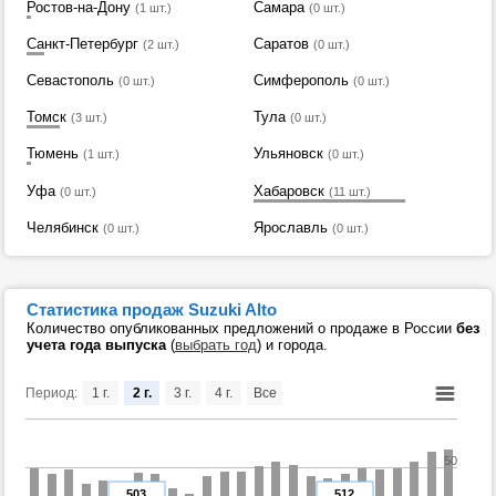
Ростов-на-Дону
Самара
(1 шт.)
(0 шт.)
Санкт-Петербург
Саратов
(2 шт.)
(0 шт.)
Севастополь
Симферополь
(0 шт.)
(0 шт.)
Томск
Тула
(3 шт.)
(0 шт.)
Тюмень
Ульяновск
(1 шт.)
(0 шт.)
Уфа
Хабаровск
(0 шт.)
(11 шт.)
Челябинск
Ярославль
(0 шт.)
(0 шт.)
Статистика продаж Suzuki Alto
Количество опубликованных предложений о продаже в России
без
учета года выпуска
(
выбрать год
) и города.
Период:
1 г.
2 г.
3 г.
4 г.
Все
50
503
512