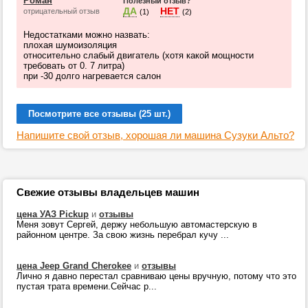
Роман
Полезный отзыв?
ДА
НЕТ
отрицательный отзыв
(1)
(2)
Недостатками можно назвать:
плохая шумоизоляция
относительно слабый двигатель (хотя какой мощности
требовать от 0. 7 литра)
при -30 долго нагревается салон
Посмотрите все отзывы (25 шт.)
Напишите свой отзыв, хорошая ли машина Сузуки Альто?
Свежие отзывы владельцев машин
цена УАЗ Pickup
и
отзывы
Меня зовут Сергей, держу небольшую автомастерскую в
районном центре. За свою жизнь перебрал кучу ...
цена Jeep Grand Cherokee
и
отзывы
Лично я давно перестал сравниваю цены вручную, потому что это
пустая трата времени.Сейчас р...