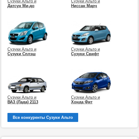
Сузуки Альто и
Сузуки Альто и
Датсун Ми-до
Ниссан Марч
Сузуки Альто и
Сузуки Альто и
Сузуки Сплэш
Сузуки Свифт
Сузуки Альто и
Сузуки Альто и
ВАЗ (Лада) 2113
Хонда Фит
Все конкуренты Сузуки Альто