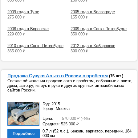
650 000
₽
260 000
₽
2009 года в Туле
2005 года в Волгограде
275 000
₽
155 000
₽
2008 года в Воронеже
2009 года в Санкт-Петербурге
229 000
₽
350 000
₽
2010 года в Санкт-Петербурге
2012 года в Хабаровске
365 000
₽
390 000
₽
Продажа Сузуки Альто в России с пробегом
(76 шт.)
Свежие объявления продажи авто с пробегом, собранные с авито,
дром, авто.ру, из рук в руки и других крупных автомобильных
сайтов России.
Год: 2015
Город: Москва
Цена:
570 000
₽
(+9%)
Средняя:
525 000
₽
0.7 л (52 л.с.), бензин, вариатор, передний, 184
Подробнее
000 км