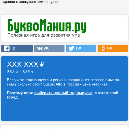
сравни с конкурентами по цене.
FB
VK
TW
OK
ХХХ ХХХ
₽
ХХХ $ ~ ХХХ €
Без учета года выпуска и региона продажи нет особого смысла
знать сколько стоит Suzuki Alto в России - цена неточная.
Поэтому ниже
выберите нужный год выпуска
, а затем свой
город.