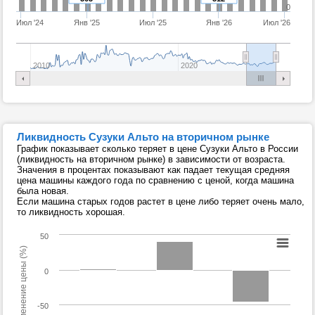
0
Июл '24
Янв '25
Июл '25
Янв '26
Июл '26
2010
2020
Ликвидность Сузуки Альто на вторичном рынке
График показывает сколько теряет в цене Сузуки Альто в России
(ликвидность на вторичном рынке) в зависимости от возраста.
Значения в процентах показывают как падает текущая средняя
цена машины каждого года по сравнению с ценой, когда машина
была новая.
Если машина старых годов растет в цене либо теряет очень мало,
то ликвидность хорошая.
50
Изменение цены (%)
0
-50