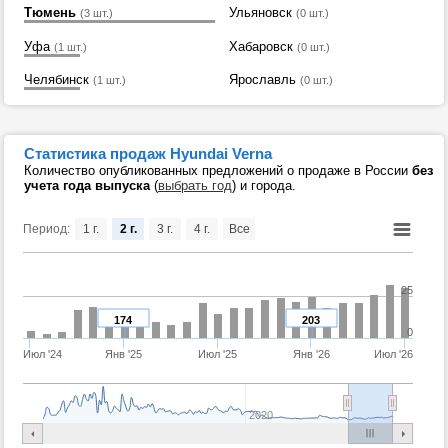
Тюмень
Ульяновск
(3 шт.)
(0 шт.)
Уфа
Хабаровск
(1 шт.)
(0 шт.)
Челябинск
Ярославль
(1 шт.)
(0 шт.)
Статистика продаж Hyundai Verna
Количество опубликованных предложений о продаже в России
без
учета года выпуска
(
выбрать год
) и города.
Период:
1 г.
2 г.
3 г.
4 г.
Все
25
174
203
0
Июл '24
Янв '25
Июл '25
Янв '26
Июл '26
2020