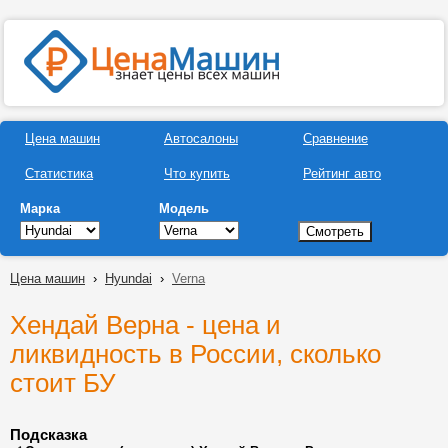
Цена машин
Автосалоны
Сравнение
Статистика
Что купить
Рейтинг авто
Марка
Модель
Цена машин
›
Hyundai
›
Verna
Хендай Верна - цена и
ликвидность в России, сколько
стоит БУ
Подсказка