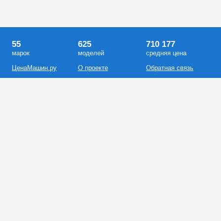
55
625
710 177
марок
моделей
средняя цена
ЦенаМашин.ру
О проекте
Обратная связь