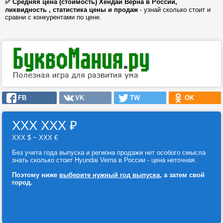
✅ Средняя цена (стоимость) Хендай Верна в России,
ликвидность , статистика цены и продаж
- узнай сколько стоит и
сравни с конкурентами по цене.
FB
VK
TW
OK
ХХХ ХХХ
₽
ХХХ $ ~ ХХХ €
Без учета года выпуска и региона продажи нет особого смысла
знать сколько стоит Hyundai Verna в России - цена неточная.
Поэтому ниже
выберите нужный год выпуска
, а затем свой
город.