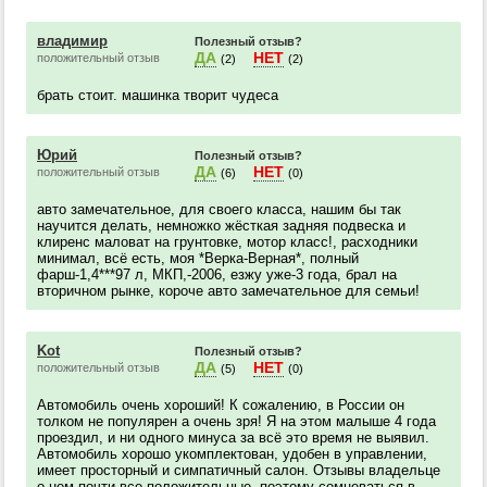
владимир
Полезный отзыв?
ДА
НЕТ
положительный отзыв
(2)
(2)
брать стоит. машинка творит чудеса
Юрий
Полезный отзыв?
ДА
НЕТ
положительный отзыв
(6)
(0)
авто замечательное, для своего класса, нашим бы так
научится делать, немножко жёсткая задняя подвеска и
клиренс маловат на грунтовке, мотор класс!, расходники
минимал, всё есть, моя *Верка-Верная*, полный
фарш-1,4***97 л, МКП,-2006, езжу уже-3 года, брал на
вторичном рынке, короче авто замечательное для семьи!
Kot
Полезный отзыв?
ДА
НЕТ
положительный отзыв
(5)
(0)
Автомобиль очень хороший! К сожалению, в России он
толком не популярен а очень зря! Я на этом малыше 4 года
проездил, и ни одного минуса за всё это время не выявил.
Автомобиль хорошо укомплектован, удобен в управлении,
имеет просторный и симпатичный салон. Отзывы владельце
о нем почти все положительные, поэтому сомневаться в