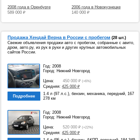
2008 года в Оренбурге
2006 года в Новокузнецке
589 000
₽
140 000
₽
Продажа Хендай Верна в России с пробегом
(28 шт.)
Свежие объявления продажи авто с пробегом, собранные с авито,
дром, авто.ру, из рук в руки и других крупных автомобильных
сайтов России.
Год: 2008
Город: Нижний Новгород
Цена:
450 000
₽
(+6%)
Средняя:
425 000
₽
1.4 л (97 л.с.), бензин, механика, передний, 167
Подробнее
278 км
Год: 2008
Город: Нижний Новгород
Цена:
520 000
₽
(+22%)
Средняя:
425 000
₽
1.4 л (95 л.с.), бензин, АКПП, передний, 184 349