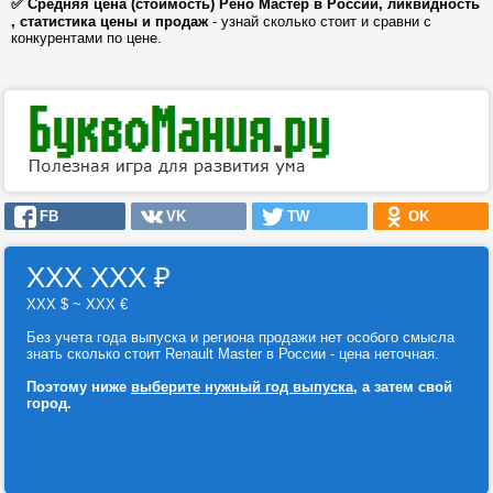
✅ Средняя цена (стоимость) Рено Мастер в России, ликвидность
, статистика цены и продаж
- узнай сколько стоит и сравни с
конкурентами по цене.
FB
VK
TW
OK
ХХХ ХХХ
₽
ХХХ $ ~ ХХХ €
Без учета года выпуска и региона продажи нет особого смысла
знать сколько стоит Renault Master в России - цена неточная.
Поэтому ниже
выберите нужный год выпуска
, а затем свой
город.