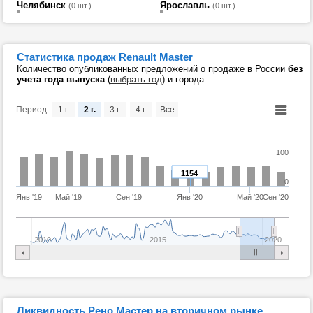
Челябинск
Ярославль
(0 шт.)
(0 шт.)
Статистика продаж Renault Master
Количество опубликованных предложений о продаже в России
без
учета года выпуска
(
выбрать год
) и города.
Период:
1 г.
2 г.
3 г.
4 г.
Все
100
1154
0
Янв '19
Май '19
Сен '19
Янв '20
Май '20
Сен '20
2010
2015
2020
Ликвидность Рено Мастер на вторичном рынке