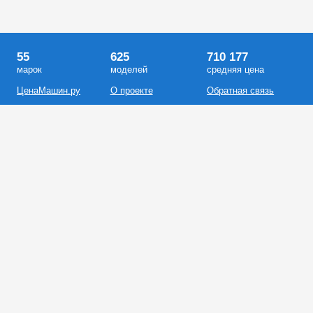
55
625
710 177
марок
моделей
средняя цена
ЦенаМашин.ру
О проекте
Обратная связь