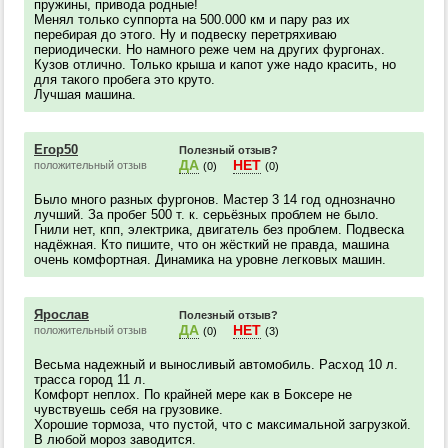
пружины, привода родные!
Менял только суппорта на 500.000 км и пару раз их
перебирая до этого. Ну и подвеску перетряхиваю
периодически. Но намного реже чем на других фургонах.
Кузов отлично. Только крыша и капот уже надо красить, но
для такого пробега это круто.
Лучшая машина.
Егор50
Полезный отзыв?
ДА
НЕТ
положительный отзыв
(0)
(0)
Было много разных фургонов. Мастер 3 14 год однозначно
лучший. За пробег 500 т. к. серьёзных проблем не было.
Гнили нет, кпп, электрика, двигатель без проблем. Подвеска
надёжная. Кто пишите, что он жёсткий не правда, машина
очень комфортная. Динамика на уровне легковых машин.
Ярослав
Полезный отзыв?
ДА
НЕТ
положительный отзыв
(0)
(3)
Весьма надежный и выносливый автомобиль. Расход 10 л.
трасса город 11 л.
Комфорт неплох. По крайней мере как в Боксере не
чувствуешь себя на грузовике.
Хорошие тормоза, что пустой, что с максимальной загрузкой.
В любой мороз заводится.