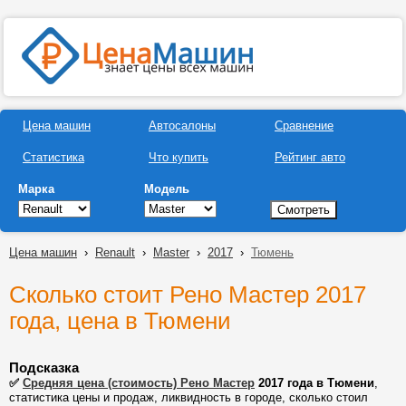
Цена машин
Автосалоны
Сравнение
Статистика
Что купить
Рейтинг авто
Марка
Модель
Цена машин
›
Renault
›
Master
›
2017
›
Тюмень
Сколько стоит Рено Мастер 2017
года, цена в Тюмени
Подсказка
✅
Средняя цена (стоимость) Рено Мастер
2017 года в Тюмени
,
статистика цены и продаж, ликвидность в городе, сколько стоил