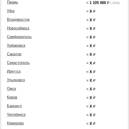
Пермь
≈
1 105 000
₽
(-31%)
Уфа
≈
X
₽
Владивосток
≈
X
₽
Новосибирск
≈
X
₽
Симферополь
≈
X
₽
Хабаровск
≈
X
₽
Саратов
≈
X
₽
Севастополь
≈
X
₽
Иркутск
≈
X
₽
Ульяновск
≈
X
₽
Омск
≈
X
₽
Киров
≈
X
₽
Барнаул
≈
X
₽
Челябинск
≈
X
₽
Кемерово
≈
X
₽