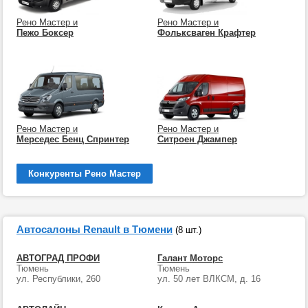
Рено Мастер и
Рено Мастер и
Пежо Боксер
Фольксваген Крафтер
Рено Мастер и
Рено Мастер и
Мерседес Бенц Спринтер
Ситроен Джампер
Конкуренты Рено Мастер
Автосалоны Renault в Тюмени
(8 шт.)
АВТОГРАД ПРОФИ
Галант Моторс
Тюмень
Тюмень
ул. Республики, 260
ул. 50 лет ВЛКСМ, д. 16