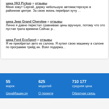
цена УАЗ Pickup
и
отзывы
Меня зовут Сергей, держу небольшую автомастерскую в
районном центре. За свою жизнь перебрал кучу ...
цена Jeep Grand Cherokee
и
отзывы
Лично я давно перестал сравниваю цены вручную, потому что это
пустая трата времени.Сейчас р...
цена Ford EcoSport
и
отзывы
Я не приобретал авто из салона. Я купил свою машинку в салоне
по программе трейд ин. Взял подержа...
55
625
710 177
марок
моделей
средняя цена
ЦенаМашин.ру
О проекте
Обратная связь