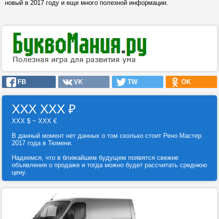
новый в 2017 году и еще много полезной информации.
FB
VK
TW
OK
ХХХ ХХХ
₽
ХХХ $ ~ ХХХ €
В данный момент нет данных о том сколько стоит Рено Мастер
2017 года в Тюмени.
Надеемся, что в ближайшем будущем появятся свежие
объявления о продаже и тогда можно будет рассчитать среднюю
цену.