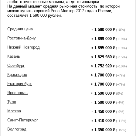
любят отечественные машины, а где-то иномарки.
На данный момент средняя рыночная стоимость, по которой
можно купить хороший Рено Мастер 2017 года в России,
составляет 1 590 000 рублей.
Средняя цена
≈
1 590 000
₽
(±0%)
Ростов-на-Дону
≈
1 899 000
₽
(+19%)
Нижний Новгород
≈
1 895 000
₽
(+19%)
Казань
≈
1 829 980
₽
(+15%)
Оренбург
≈
1 752 920
₽
(+10%)
Краснодар
≈
1 700 000
₽
(+7%)
Екатеринбург
≈
1 700 000
₽
(+7%)
Ярославль
≈
1 590 000
₽
(0%)
Тула
≈
1 500 000
₽
(-6%)
Москва
≈
1 450 000
₽
(-9%)
Санкт-Петербург
≈
1 410 000
₽
(-11%)
Волгоград
≈
1 350 000
₽
(-15%)