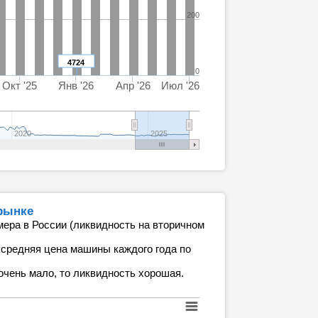
200
4724
0
Окт '25
Янв '26
Апр '26
Июл '26
2020
2025
рынке
мера в России (ликвидность на вторичном
 средняя цена машины каждого года по
очень мало, то ликвидность хорошая.