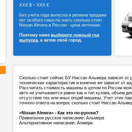
ХХХ $ ~ ХХХ €
Без учета года выпуска и региона продажи
нет особого смысла знать сколько стоит
Nissan Almera в России - цена неточная.
Поэтому ниже
выберите нужный год
выпуска
, а затем свой город.
Сколько стоит сейчас БУ Ниссан Альмера зависит от 
технических характеристик и конечно же зависит от ж
Рассчитать стоимость машины в целом по России можн
авто не учитываются равно как и тип кузова, объем дв
отсутствие тех или иных опций машины. Учет этих п
точного ответа на вопрос сколько стоит Ниссан Альме
«Nissan Almera» - Как это по-русски?
Правильное русское написание: Альмера
Альтернативное написание: Алмера