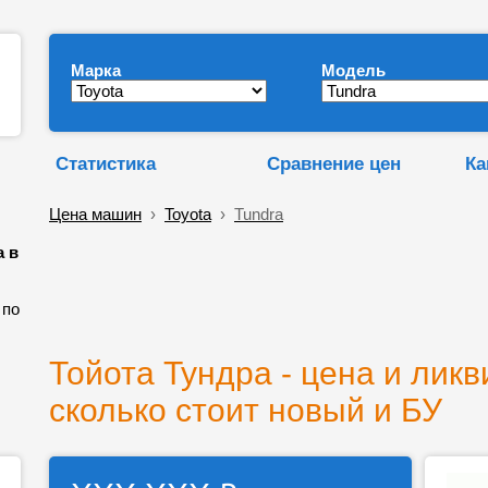
Марка
Модель
Статистика
Сравнение цен
Ка
Цена машин
›
Toyota
›
Tundra
а в
 по
Тойота Тундра - цена и ликв
сколько стоит новый и БУ