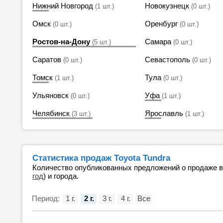
Нижний Новгород
Новокузнецк
(1 шт.)
(0 шт.)
Омск
Оренбург
(0 шт.)
(0 шт.)
Ростов-на-Дону
Самара
(5 шт.)
(0 шт.)
Саратов
Севастополь
(0 шт.)
(0 шт.)
Томск
Тула
(1 шт.)
(0 шт.)
Ульяновск
Уфа
(0 шт.)
(1 шт.)
Челябинск
Ярославль
(3 шт.)
(1 шт.)
Статистика продаж Toyota Tundra
Количество опубликованных предложений о продаже 
год
) и города.
Период:
1 г.
2 г.
3 г.
4 г.
Все