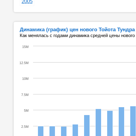
2005
Динамика (график) цен нового Тойота Тундра
Как менялась с годами динамика средней цены нового
15M
12.5M
10M
7.5M
5M
2.5M