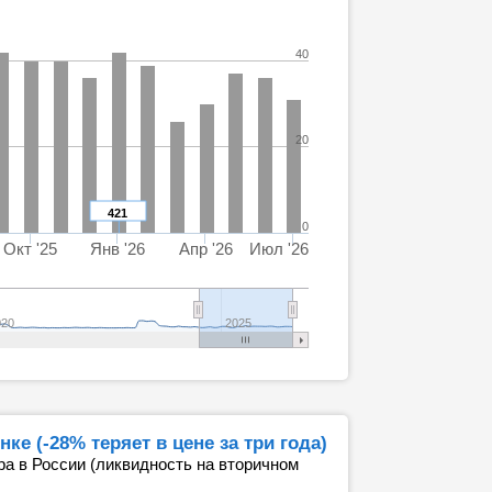
40
20
421
0
Окт '25
Янв '26
Апр '26
Июл '26
020
2025
е (-28% теряет в цене за три года)
ра в России (ликвидность на вторичном