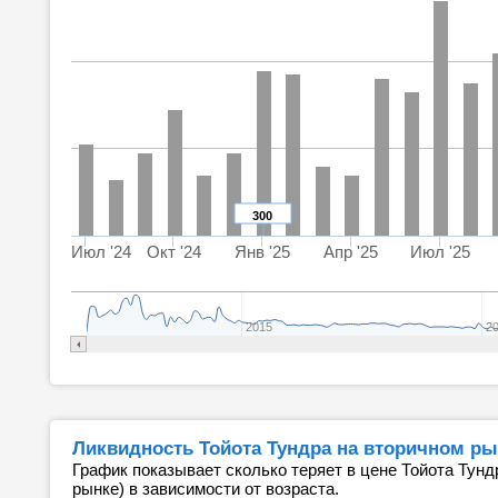
300
Июл '24
Окт '24
Янв '25
Апр '25
Июл '25
2015
2
Ликвидность Тойота Тундра на вторичном рынк
График показывает сколько теряет в цене Тойота Тунд
рынке) в зависимости от возраста.