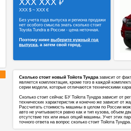
₽
ХХХ ХХХ
ХХХ $ ~ ХХХ €
Без учета года выпуска и региона продажи
нет особого смысла знать сколько стоит
Toyota Tundra в России - цена неточная.
Поэтому ниже
выберите нужный год
выпуска
, а затем свой город.
Сколько стоит новый Тойота Тундра
зависит от фак
является комплектация, кроме того в каждой компле
серии модели, которые отличаются техническими хара
Сколько стоит сейчас БУ Тойота Тундра зависит от ре
технических характеристик и конечно же зависит от ж
Рассчитать стоимость машины в целом по России можн
авто не учитываются равно как и тип кузова, объем дв
отсутствие тех или иных опций машины. Учет этих п
точного ответа на вопрос сколько стоит Тойота Тундра.