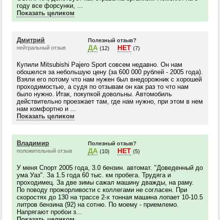
году все форсунки, ...
Показать целиком
Дмитрий
Полезный отзыв?
ДА
НЕТ
нейтральный отзыв
(12)
(7)
Купили Mitsubishi Pajero Sport совсем недавно. Он нам
обошелся за небольшую цену (за 600 000 рублей - 2005 года).
Взяли его потому что нам нужен был внедорожник с хорошей
проходимостью, а судя по отзывам он как раз то что нам
было нужно. Итак, покупкой довольны. Автомобиль
действительно проезжает там, где нам нужно, при этом в нем
нам комфортно и ...
Показать целиком
Владимир
Полезный отзыв?
ДА
НЕТ
положительный отзыв
(10)
(5)
У меня Спорт 2005 года, 3.0 бензин. автомат. "Доведенный до
ума Уаз". За 1.5 года 60 тыс. км пробега. Трудяга и
проходимец. За две зимы сажал машину дважды, на раму.
По поводу прожорливости с коллегами не согласен. При
скоростях до 130 на трассе 2-х тонная машина лопает 10-10.5
литров бензина (92) на сотню. По моему - приемлемо.
Напрягают пробои з...
Показать целиком