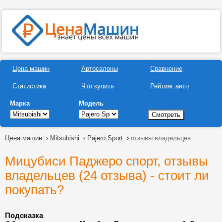
Цена машин
Автосалоны
Сравнение
Статистика
Что купить
Рейтинг авто
Марка
Модель
Цена машин
›
Mitsubishi
›
Pajero Sport
›
отзывы владельцев
Мицубиси Паджеро спорт, отзывы
владельцев (24 отзыва) - стоит ли
покупать?
Подсказка