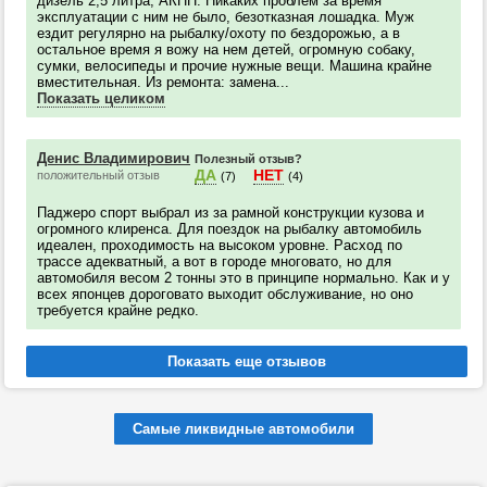
дизель 2,5 литра, АКПП. Никаких проблем за время
эксплуатации с ним не было, безотказная лошадка. Муж
ездит регулярно на рыбалку/охоту по бездорожью, а в
остальное время я вожу на нем детей, огромную собаку,
сумки, велосипеды и прочие нужные вещи. Машина крайне
вместительная. Из ремонта: замена...
Показать целиком
Денис Владимирович
Полезный отзыв?
ДА
НЕТ
положительный отзыв
(7)
(4)
Паджеро спорт выбрал из за рамной конструкции кузова и
огромного клиренса. Для поездок на рыбалку автомобиль
идеален, проходимость на высоком уровне. Расход по
трассе адекватный, а вот в городе многовато, но для
автомобиля весом 2 тонны это в принципе нормально. Как и у
всех японцев дороговато выходит обслуживание, но оно
требуется крайне редко.
Самые ликвидные автомобили