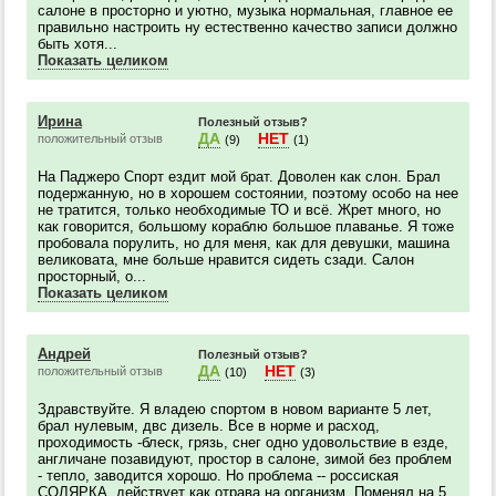
салоне в просторно и уютно, музыка нормальная, главное ее
правильно настроить ну естественно качество записи должно
быть хотя...
Показать целиком
Ирина
Полезный отзыв?
ДА
НЕТ
положительный отзыв
(9)
(1)
На Паджеро Спорт ездит мой брат. Доволен как слон. Брал
подержанную, но в хорошем состоянии, поэтому особо на нее
не тратится, только необходимые ТО и всё. Жрет много, но
как говорится, большому кораблю большое плаванье. Я тоже
пробовала порулить, но для меня, как для девушки, машина
великовата, мне больше нравится сидеть сзади. Салон
просторный, о...
Показать целиком
Андрей
Полезный отзыв?
ДА
НЕТ
положительный отзыв
(10)
(3)
Здравствуйте. Я владею спортом в новом варианте 5 лет,
брал нулевым, двс дизель. Все в норме и расход,
проходимость -блеск, грязь, снег одно удовольствие в езде,
англичане позавидуют, простор в салоне, зимой без проблем
- тепло, заводится хорошо. Но проблема -- россиская
СОЛЯРКА, действует как отрава на организм. Поменял на 5