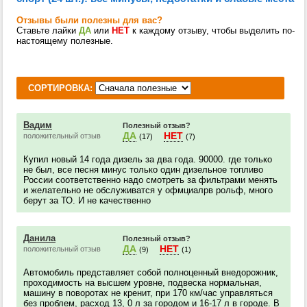
Отзывы были полезны для вас?
Ставьте лайки
ДА
или
НЕТ
к каждому отзыву, чтобы выделить по-
настоящему полезные.
СОРТИРОВКА:
Вадим
Полезный отзыв?
ДА
НЕТ
положительный отзыв
(17)
(7)
Купил новый 14 года дизель за два года. 90000. где только
не был, все песня минус только один дизельное топливо
России соответственно надо смотреть за фильтрами менять
и желательно не обслуживатся у офмциалрв рольф, много
берут за ТО. И не качественно
Данила
Полезный отзыв?
ДА
НЕТ
положительный отзыв
(9)
(1)
Автомобиль представляет собой полноценный внедорожник,
проходимость на высшем уровне, подвеска нормальная,
машину в поворотах не кренит, при 170 км/час управляться
без проблем, расход 13, 0 л за городом и 16-17 л в городе. В