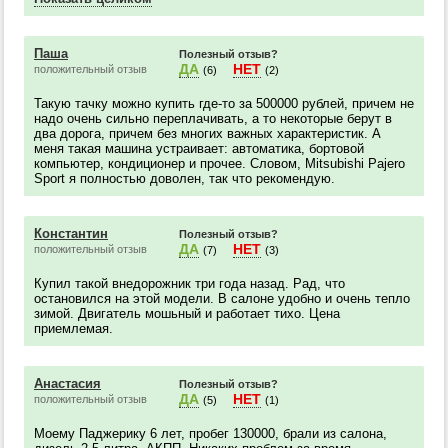
Паша
Полезный отзыв?
ДА
НЕТ
положительный отзыв
(6)
(2)
Такую тачку можно купить где-то за 500000 рублей, причем не
надо очень сильно переплачивать, а то некоторые берут в
два дорога, причем без многих важных характеристик. А
меня такая машина устраивает: автоматика, бортовой
компьютер, кондиционер и прочее. Словом, Mitsubishi Pajero
Sport я полностью доволен, так что рекомендую.
Константин
Полезный отзыв?
ДА
НЕТ
положительный отзыв
(7)
(3)
Купил такой внедорожник три года назад. Рад, что
остановился на этой модели. В салоне удобно и очень тепло
зимой. Двигатель мошьный и работает тихо. Цена
приемлемая.
Анастасия
Полезный отзыв?
ДА
НЕТ
положительный отзыв
(5)
(1)
Моему Паджерику 6 лет, пробег 130000, брали из салона,