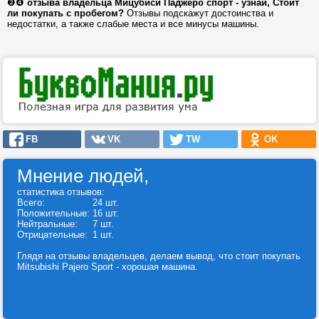
❷❹
отзыва владельца Мицубиси Паджеро спорт - узнай, Стоит
ли покупать с пробегом?
Отзывы подскажут достоинства и
недостатки, а также слабые места и все минусы машины.
FB
VK
TW
OK
Мнение людей,
статистика отзывов:
Всего:
24 шт.
Положительные:
16 шт.
Нейтральные:
7 шт.
Отрицательные:
1 шт.
Глядя на отзывы владельцев, делаем вывод, что стоит покупать
Mitsubishi Pajero Sport - хорошая машина.