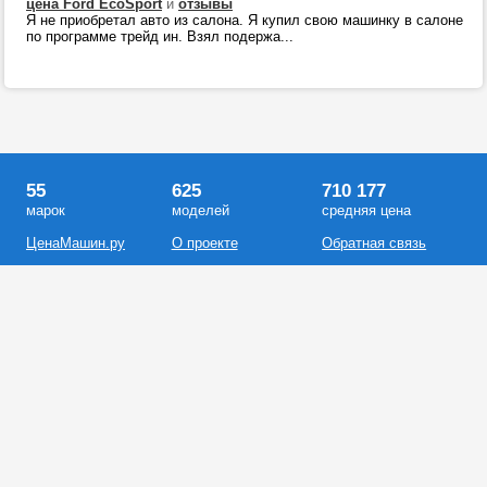
цена Ford EcoSport
и
отзывы
Я не приобретал авто из салона. Я купил свою машинку в салоне
по программе трейд ин. Взял подержа...
55
625
710 177
марок
моделей
средняя цена
ЦенаМашин.ру
О проекте
Обратная связь