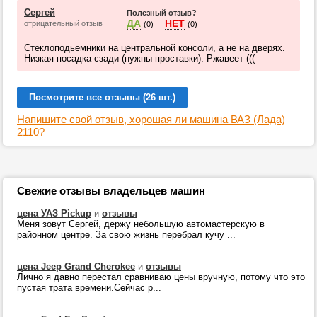
Сергей
Полезный отзыв?
ДА
НЕТ
отрицательный отзыв
(0)
(0)
Стеклоподьемники на центральной консоли, а не на дверях.
Низкая посадка сзади (нужны проставки). Ржавеет (((
Посмотрите все отзывы (26 шт.)
Напишите свой отзыв, хорошая ли машина ВАЗ (Лада)
2110?
Свежие отзывы владельцев машин
цена УАЗ Pickup
и
отзывы
Меня зовут Сергей, держу небольшую автомастерскую в
районном центре. За свою жизнь перебрал кучу ...
цена Jeep Grand Cherokee
и
отзывы
Лично я давно перестал сравниваю цены вручную, потому что это
пустая трата времени.Сейчас р...