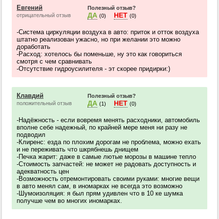
Евгений
Полезный отзыв?
ДА
НЕТ
отрицательный отзыв
(0)
(0)
-Система циркуляции воздуха в авто: приток и отток воздуха
штатно реализован ужасно, но при желании это можно
доработать
-Расход: хотелось бы поменьше, ну это как говориться
смотря с чем сравнивать
-Отсутствие гидроусилителя - эт скорее придирки:)
Клавдий
Полезный отзыв?
ДА
НЕТ
положительный отзыв
(1)
(0)
-Надёжность - если вовремя менять расходники, автомобиль
вполне себе надежный, по крайней мере меня ни разу не
подводил
-Клиренс: езда по плохим дорогам не проблема, можно ехать
и не переживать что шкрябнешь днищем
-Печка жарит: даже в самые лютые морозы в машине тепло
-Стоимость запчастей: не может не радовать доступность и
адекватность цен
-Возможность отремонтировать своими руками: многие вещи
в авто менял сам, в иномарках не всегда это возможно
-Шумоизоляция: я был прям удивлен что в 10 ке шумка
получше чем во многих иномарках.