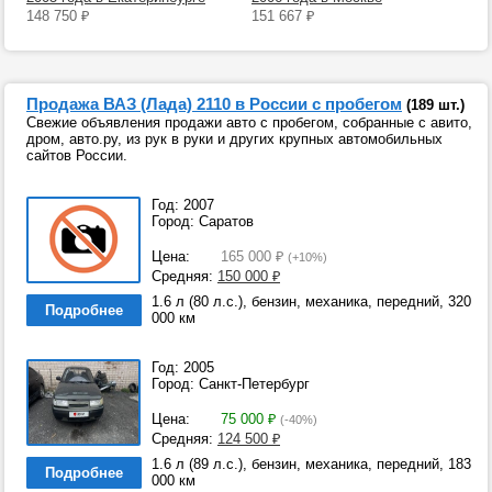
148 750
₽
151 667
₽
Продажа ВАЗ (Лада) 2110 в России с пробегом
(189 шт.)
Свежие объявления продажи авто с пробегом, собранные с авито,
дром, авто.ру, из рук в руки и других крупных автомобильных
сайтов России.
Год: 2007
Город: Саратов
Цена:
165 000
₽
(+10%)
Средняя:
150 000
₽
1.6 л (80 л.с.), бензин, механика, передний, 320
Подробнее
000 км
Год: 2005
Город: Санкт-Петербург
Цена:
75 000
₽
(-40%)
Средняя:
124 500
₽
1.6 л (89 л.с.), бензин, механика, передний, 183
Подробнее
000 км