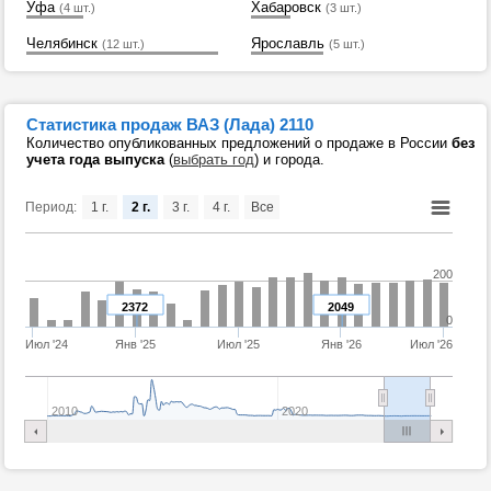
Уфа
Хабаровск
(4 шт.)
(3 шт.)
Челябинск
Ярославль
(12 шт.)
(5 шт.)
Статистика продаж ВАЗ (Лада) 2110
Количество опубликованных предложений о продаже в России
без
учета года выпуска
(
выбрать год
) и города.
Период:
1 г.
2 г.
3 г.
4 г.
Все
200
2372
2049
0
Июл '24
Янв '25
Июл '25
Янв '26
Июл '26
2010
2020