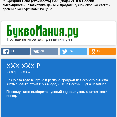
✅ Средняя цена (стоимость) ВАЗ (Лада) 2110 в России,
ликвидность , статистика цены и продаж
- узнай сколько стоит и
сравни с конкурентами по цене.
FB
VK
TW
OK
ХХХ ХХХ
₽
ХХХ $ ~ ХХХ €
Без учета года выпуска и региона продажи нет особого смысла
знать сколько стоит ВАЗ (Лада) 2110 в России - цена неточная.
Поэтому ниже
выберите нужный год выпуска
, а затем свой
город.