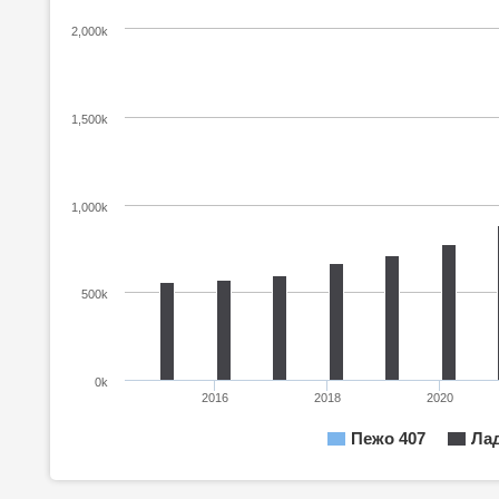
2,000k
1,500k
1,000k
500k
0k
2016
2018
2020
Пежо 407
Ла