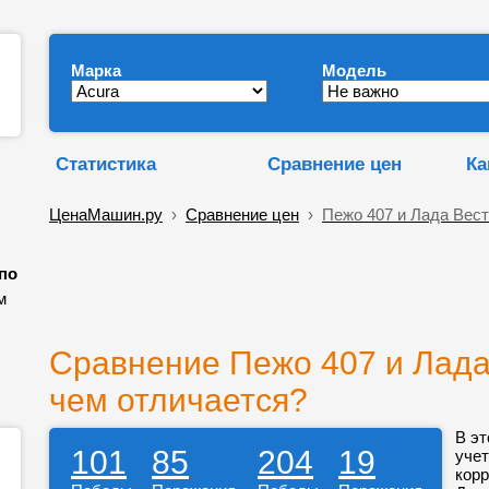
Марка
Модель
Статистика
Сравнение цен
Ка
ЦенаМашин.ру
›
Сравнение цен
›
Пежо 407 и Лада Вес
 по
м
Сравнение Пежо 407 и Лада 
чем отличается?
В эт
101
85
204
19
учет
корр