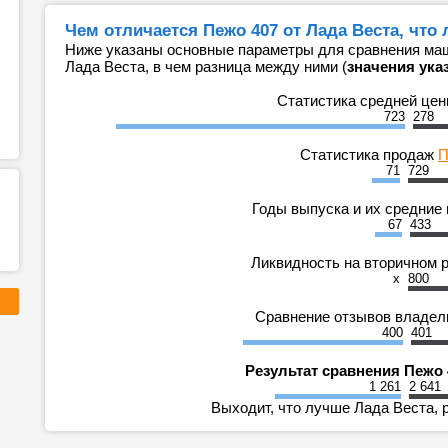
Чем отличается Пежо 407 от Лада Веста, что
Ниже указаны основные параметры для сравнения маш
Лада Веста, в чем разница между ними (
значения ука
Статистика средней це
723
278
Статистика продаж
П
71
729
Годы выпуска и их средние
67
433
Ликвидность на вторичном 
x
800
Сравнение отзывов владе
400
401
Результат сравнения Пежо 
1 261
2 641
Выходит, что лучше Лада Веста, 