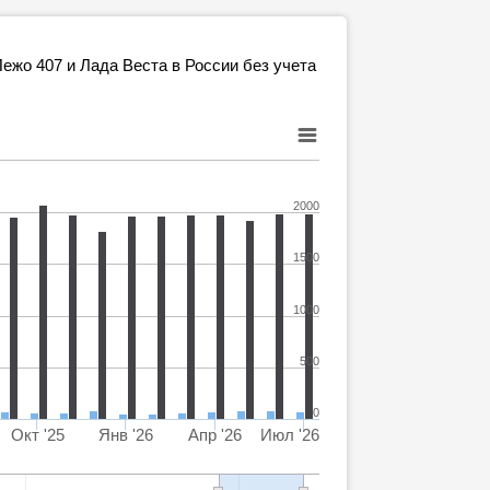
жо 407 и Лада Веста в России без учета
2000
1500
1000
500
0
Окт '25
Янв '26
Апр '26
Июл '26