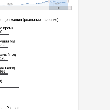
2020
2025
я цен машин (реальные значения).
се время
02
кущий год
 752
ошлый год
 193
ода назад
 976
ы)
я в России.