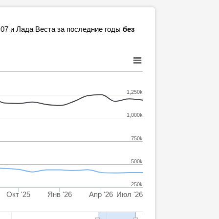
407 и Лада Веста за последние годы
без
1,250k
1,000k
750k
500k
250k
Окт '25
Янв '26
Апр '26
Июл '26