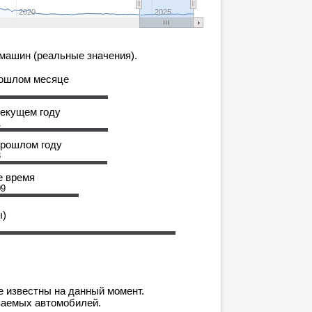
2020
2025
машин (реальные значения).
рошлом месяце
текущем году
1
прошлом году
3
е время
09
ы)
е известны на данный момент.
ваемых автомобилей.