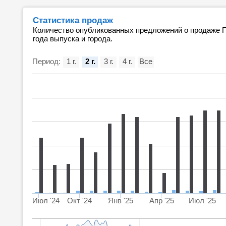
Статистика продаж
Количество опубликованных предложений о продаже Пе
года выпуска и города.
Период:
1 г.
2 г.
3 г.
4 г.
Все
Июл '24
Окт '24
Янв '25
Апр '25
Июл '25