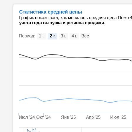
Статистика средней цены
График показывает, как менялась средняя цена Пежо 
учета года выпуска и региона продажи
.
Период:
1 г.
2 г.
3 г.
4 г.
Все
Июл '24
Окт '24
Янв '25
Апр '25
Июл '25