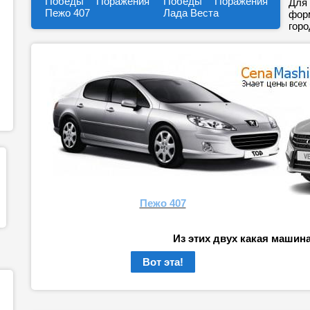
Победы
Поражения
Победы
Поражения
Для 
Пежо 407
Лада Веста
форм
горо
Пежо 407
Из этих двух какая машин
Вот эта!