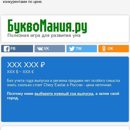
конкурентами по цене.
FB
VK
TW
OK
ХХХ ХХХ
₽
ХХХ $ ~ ХХХ €
Без учета года выпуска и региона продажи нет особого смысла
знать сколько стоит Chery Eastar в России - цена неточная.
Поэтому ниже
выберите нужный год выпуска
, а затем свой
город.