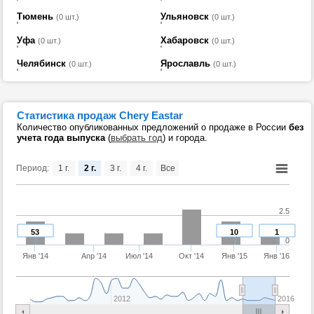
Тюмень
Ульяновск
(0 шт.)
(0 шт.)
Уфа
Хабаровск
(0 шт.)
(0 шт.)
Челябинск
Ярославль
(0 шт.)
(0 шт.)
Статистика продаж Chery Eastar
Количество опубликованных предложений о продаже в России
без
учета года выпуска
(
выбрать год
) и города.
Период:
1 г.
2 г.
3 г.
4 г.
Все
2.5
53
10
1
0
Янв '14
Апр '14
Июл '14
Окт '14
Янв '15
Янв '16
2012
2016