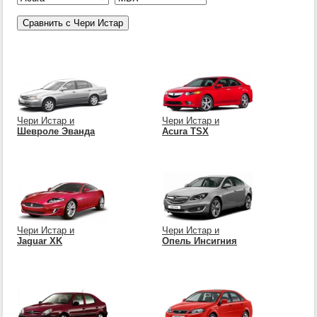
Чери Истар и
Чери Истар и
Шевроле Эванда
Acura TSX
Чери Истар и
Чери Истар и
Jaguar XK
Опель Инсигния