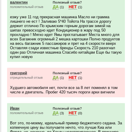
валентин
Полезный отзыв?
ДА
НЕТ
положительный отзыв
(1)
(1)
езжу уже 11 год прекрасная машинка Масло ни грамма
лишнего не ест ! Заливаю 5*40 Тойота На трассе дорогу
держит отлично По крымским горным дорогам зимой на
шипах превосходно идет Кондиционер в жару под 50
прохладно ! Мягко идет Ямы проглатывает Места много для
всех Багажник огромный 2 мешка картошки Полно продуктов
на весь багажник 5 пассажиров и прет на 4 скорости вверх
Оставляя сзади известные бренды Скорость 210 разогнал
один раз Отличная машинка Спасибо китайцам Еще бы такую
купил новую
григорий
Полезный отзыв?
ДА
НЕТ
отрицательный отзыв
(1)
(1)
Худшего автомобиля нет, почти все за 8 лет поменял в том
числе и двигатель. Пробег 420 тысяч пороги арки вигнили
Иван
Полезный отзыв?
ДА
НЕТ
положительный отзыв
(3)
(0)
Вот это, по-моему, идеальный пример бюджетного седана. За
копеечную цену вы получаете нечто, что лучше Киа или
Форда, но, конечно, до Хонды недотягивающее. В принципе,