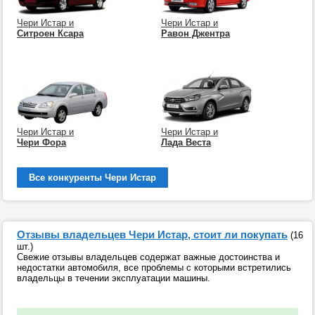
Чери Истар и
Чери Истар и
Ситроен Ксара
Равон Джентра
Чери Истар и
Чери Истар и
Чери Фора
Лада Веста
Все конкуренты Чери Истар
Отзывы владельцев Чери Истар, стоит ли покупать
(16
шт.)
Свежие отзывы владельцев содержат важные достоинства и
недостатки автомобиля, все проблемы с которыми встретились
владельцы в течении эксплуатации машины.