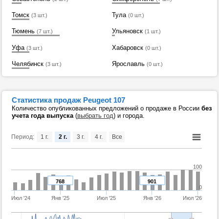
Томск
Тула
(3 шт.)
(0 шт.)
Тюмень
Ульяновск
(7 шт.)
(1 шт.)
Уфа
Хабаровск
(3 шт.)
(0 шт.)
Челябинск
Ярославль
(3 шт.)
(0 шт.)
Статистика продаж Peugeot 107
Количество опубликованных предложений о продаже в России
без
учета года выпуска
(
выбрать год
) и города.
Период:
1 г.
2 г.
3 г.
4 г.
Все
100
768
901
0
Июл '24
Янв '25
Июл '25
Янв '26
Июл '26