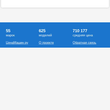
55
625
710 177
марок
моделей
средняя цена
ЦенаМашин.ру
О проекте
Обратная связь