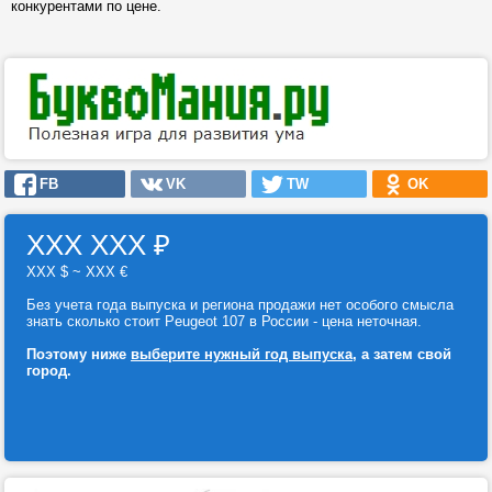
конкурентами по цене.
FB
VK
TW
OK
ХХХ ХХХ
₽
ХХХ $ ~ ХХХ €
Без учета года выпуска и региона продажи нет особого смысла
знать сколько стоит Peugeot 107 в России - цена неточная.
Поэтому ниже
выберите нужный год выпуска
, а затем свой
город.