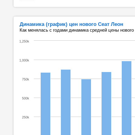
Динамика (график) цен нового Сеат Леон
Как менялась с годами динамика средней цены нового
1,250k
1,000k
750k
500k
250k