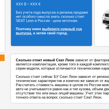
ХХХ $ ~ ХХХ €
Без учета года выпуска и региона продажи
нет особого смысла знать сколько стоит
SEAT Leon в России - цена неточная.
Поэтому ниже
выберите нужный год
выпуска
, а затем свой город.
Сколько стоит новый Сеат Леон
зависит от факторо
является комплектация, кроме того в каждой компле
серии модели, которые отличаются техническими хара
Сколько стоит сейчас БУ Сеат Леон зависит от регион
технических характеристик и конечно же зависит от ж
Рассчитать стоимость машины в целом по России можн
авто не учитываются равно как и тип кузова, объем дв
отсутствие тех или иных опций машины. Учет этих п
точного ответа на вопрос сколько стоит Сеат Леон.