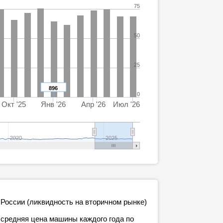
75
50
25
896
0
Окт '25
Янв '26
Апр '26
Июл '26
2020
2025
 России (ликвидность на вторичном рынке)
 средняя цена машины каждого года по