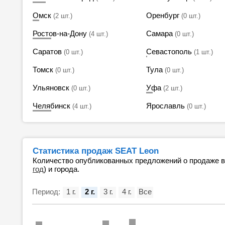
Омск
Оренбург
(2 шт.)
(0 шт.)
Ростов-на-Дону
Самара
(4 шт.)
(0 шт.)
Саратов
Севастополь
(0 шт.)
(1 шт.)
Томск
Тула
(0 шт.)
(0 шт.)
Ульяновск
Уфа
(0 шт.)
(2 шт.)
Челябинск
Ярославль
(4 шт.)
(0 шт.)
Статистика продаж SEAT Leon
Количество опубликованных предложений о продаже 
год
) и города.
Период:
1 г.
2 г.
3 г.
4 г.
Все