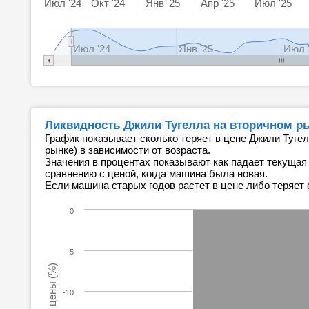
Июл '24
Окт '24
Янв '25
Апр '25
Июл '25
Июл '24
Янв '25
Июл 
Ликвидность Джили Тугелла на вторичном р
График показывает сколько теряет в цене Джили Тугел
рынке) в зависимости от возраста.
Значения в процентах показывают как падает текущая
сравнению с ценой, когда машина была новая.
Если машина старых годов растет в цене либо теряет 
0
-5
-10