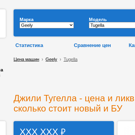
Марка
Модель
Статистика
Сравнение цен
Ка
Цена машин
›
Geely
›
Tugella
ла
и
Джили Тугелла - цена и ликв
сколько стоит новый и БУ
₽
ХХХ ХХХ