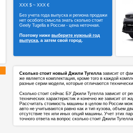
ХХХ $ ~ ХХХ €
Без учета года выпуска и региона продажи
нет особого смысла знать сколько стоит
Geely Tugella в России - цена неточная.
Поэтому ниже
выберите нужный год
выпуска
, а затем свой город.
Сколько стоит новый Джили Тугелла
зависит от фа
же является комплектация, кроме того в каждой ком
разные серии модели, которые отличаются технически
Сколько стоит сейчас БУ Джили Тугелла зависит от р
технических характеристик и конечно же зависит от ж
Рассчитать стоимость машины в целом по России можн
авто не учитываются равно как и тип кузова, объем дв
отсутствие тех или иных опций машины. Учет этих п
точного ответа на вопрос сколько стоит Джили Тугелла