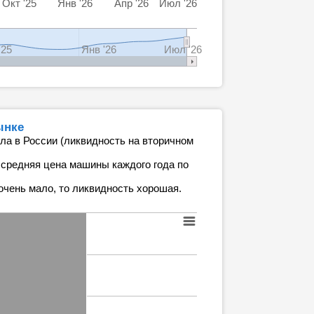
Окт '25
Янв '26
Апр '26
Июл '26
'25
Янв '26
Июл '26
ынке
ла в России (ликвидность на вторичном
 средняя цена машины каждого года по
очень мало, то ликвидность хорошая.