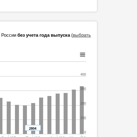
в России
без учета года выпуска
(
выбрать
400
300
200
100
2804
0