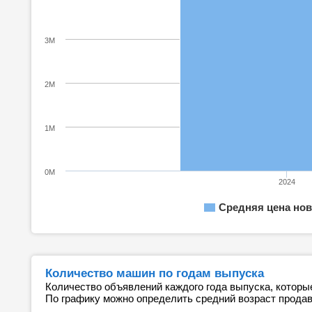
3M
2M
1M
0M
2024
Средняя цена нов
Количество машин по годам выпуска
Количество объявлений каждого года выпуска, которы
По графику можно определить средний возраст прода