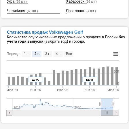
Уфа
Хабаровск
(26 шт.)
(26 шт.)
Челябинск
Ярославль
(60 шт.)
(4 шт.)
Статистика продаж Volkswagen Golf
Количество опубликованных предложений о продаже в России
без
учета года выпуска
(
выбрать год
) и города.
Период:
1 г.
2 г.
3 г.
4 г.
Все
500
4775
6490
0
Июл '24
Янв '25
Июл '25
Янв '26
Июл '26
2010
2020