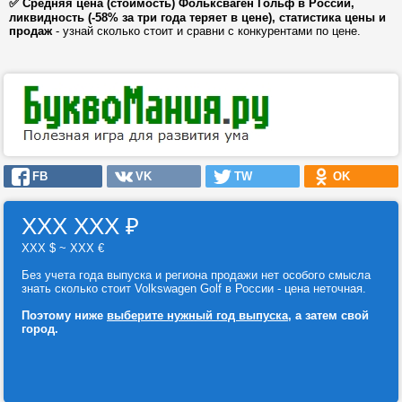
✅ Средняя цена (стоимость) Фольксваген Гольф в России,
ликвидность (-58% за три года теряет в цене), статистика цены и
продаж
- узнай сколько стоит и сравни с конкурентами по цене.
FB
VK
TW
OK
ХХХ ХХХ
₽
ХХХ $ ~ ХХХ €
Без учета года выпуска и региона продажи нет особого смысла
знать сколько стоит Volkswagen Golf в России - цена неточная.
Поэтому ниже
выберите нужный год выпуска
, а затем свой
город.