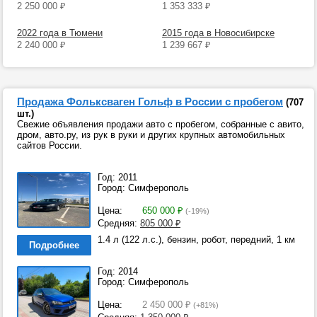
2 250 000
₽
1 353 333
₽
2022 года в Тюмени
2015 года в Новосибирске
2 240 000
₽
1 239 667
₽
Продажа Фольксваген Гольф в России с пробегом
(707
шт.)
Свежие объявления продажи авто с пробегом, собранные с авито,
дром, авто.ру, из рук в руки и других крупных автомобильных
сайтов России.
Год: 2011
Город: Симферополь
Цена:
650 000
₽
(-19%)
Средняя:
805 000
₽
1.4 л (122 л.с.), бензин, робот, передний, 1 км
Подробнее
Год: 2014
Город: Симферополь
Цена:
2 450 000
₽
(+81%)