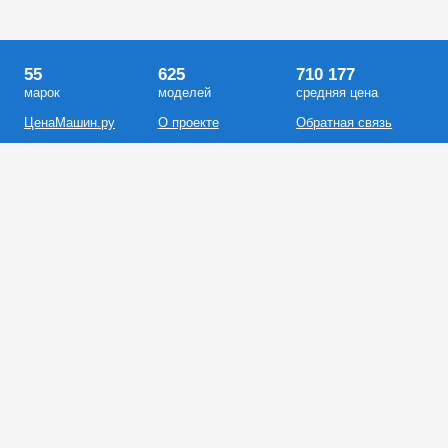
55
625
710 177
марок
моделей
средняя цена
ЦенаМашин.ру
О проекте
Обратная связь