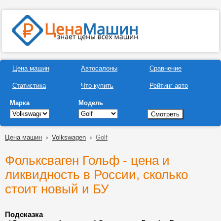
Цена машин
Автосалоны
Сравнение
Статистика
Что купить
Рейтинг авто
Марка
Модель
Цена машин
›
Volkswagen
›
Golf
Фольксваген Гольф - цена и
ликвидность в России, сколько
стоит новый и БУ
Подсказка