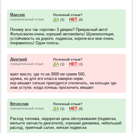
Максим
Полезный отзыв?
ДА
НЕТ
положительный отзыв
(2)
(0)
Почему все так «против» 3 дверки? Прекрасный авто!
Фольксваген-очень хороший автомобиль! Шумоизоляция,
устойчивость на дороге, подвеска, короче-все мне очень
понравилось! Одни плюсы.
Дмитрий
Полезный отзыв?
ДА
НЕТ
отрицательный отзыв
(1)
(1)
жрет масло, где то на 3000 км грамм 500,
шумка, но для его класса наверно норм,
esp мешает сильно приходится отключать, на кольцах где
знак уступи, когда хочешь проскочить мешает
Вячеслав
Полезный отзыв?
ДА
НЕТ
положительный отзыв
(1)
(0)
Расход топлива, недорогая цена обслуживания (подвеска,
мелькте запчасти двигателя), хорошая динамика, небольшой
расход, приятный салон, мягкая подвеска