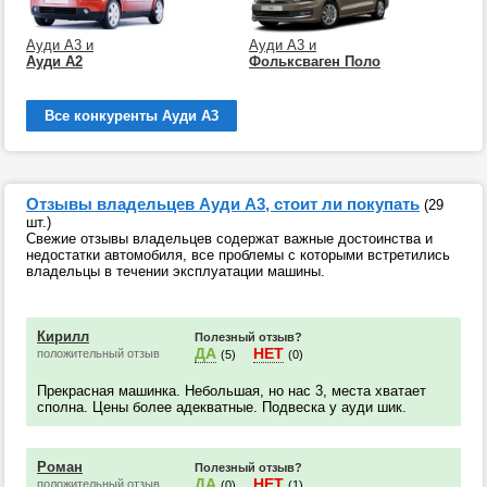
Ауди А3 и
Ауди А3 и
Ауди А2
Фольксваген Поло
Все конкуренты Ауди А3
Отзывы владельцев Ауди А3, стоит ли покупать
(29
шт.)
Свежие отзывы владельцев содержат важные достоинства и
недостатки автомобиля, все проблемы с которыми встретились
владельцы в течении эксплуатации машины.
Кирилл
Полезный отзыв?
ДА
НЕТ
положительный отзыв
(5)
(0)
Прекрасная машинка. Небольшая, но нас 3, места хватает
сполна. Цены более адекватные. Подвеска у ауди шик.
Роман
Полезный отзыв?
ДА
НЕТ
положительный отзыв
(0)
(1)