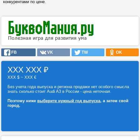
конкурентами по цене.
FB
VK
TW
OK
ХХХ ХХХ
₽
ХХХ $ ~ ХХХ €
Без учета года выпуска и региона продажи нет особого смысла
знать сколько стоит Audi A3 в России - цена неточная.
Поэтому ниже
выберите нужный год выпуска
, а затем свой
город.