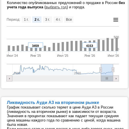
Количество опубликованных предложений о продаже в России
без
учета года выпуска
(
выбрать год
) и города.
Период:
1 г.
2 г.
3 г.
4 г.
Все
500
3459
4153
0
Июл '24
Янв '25
Июл '25
Янв '26
Июл '26
2010
2020
Ликвидность Ауди А3 на вторичном рынке
График показывает сколько теряет в цене Ауди А3 в России
(ликвидность на вторичном рынке) в зависимости от возраста.
Значения в процентах показывают как падает текущая средняя
цена машины каждого года по сравнению с ценой, когда машина
была новая.
Если машина старых годов растет в цене либо теряет очень мало,