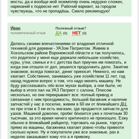
мосты, да и вообще мой экземпляр очень недурно сложен,
нареканий к подвеске нет. Рабочий вариант, за городом
чувствуешь, что не пропадёшь. Смело рекомендую!
Иван
Полезный отзыв?
ДА
НЕТ
положительный отзыв
(0)
(0)
Делюсь своими впечатлениями от владения отличной
техникой для деревни - УАЗом Патриотом. Живем в
Хохольском районе Воронежской области и так получилось,
что родители у меня еще держали небольшое хозяйство,
куры, утки, свиньи и я с детства был приучен им помогать, и
когда они отошли от дел, решился продолжить дело. Занятие
знакомое, всегда помогал, денег приносит. Немного, но нам
хватает. Собственно, занимаюсь уже хозяйством 11 лет, год
назад подняли вопрос о том, что надо менять машину. Не
буду рассказывать обо всех муках выбора, а они были, но
выбор в итоге пал на УАЗ Патриот с салона. Плюсом
несколько, но они перекрывают все: полный привод и
связанная с ним проходимость, большой багажник и наличие
запчастей у нас в поселке, живем в 60 км от ближайшего ДЦ,
но при этом в 3 км есть магазин, где продаются запчасти для
уазов. Машиной доволен, пробег близится уже к почетным 30
тысячам, за это время ничего критичного не произошло. Езжу
обычно в ближайший райцентр, торговать на рынок, торгую
прямо из машины, багажника хватает ровно чтобы привезти
сколько нужно. Ну и покупатели уже все знакомые, раз в
неделю заказывают кому что а я привожу.