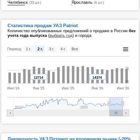
Челябинск
Ярославль
(33 шт.)
(6 шт.)
Статистика продаж УАЗ Patriot
Количество опубликованных предложений о продаже в России
без
учета года выпуска
(
выбрать год
) и города.
Период:
1 г.
2 г.
3 г.
4 г.
Все
1k
12714
14374
0k
Июл '24
Янв '25
Июл '25
Янв '26
Июл '26
2010
2020
Ликвидность УАЗ Патриот на вторичном рынке (-20%