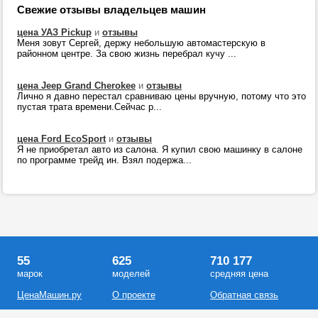
Свежие отзывы владельцев машин
цена УАЗ Pickup
и
отзывы
Меня зовут Сергей, держу небольшую автомастерскую в
районном центре. За свою жизнь перебрал кучу ...
цена Jeep Grand Cherokee
и
отзывы
Лично я давно перестал сравниваю цены вручную, потому что это
пустая трата времени.Сейчас р...
цена Ford EcoSport
и
отзывы
Я не приобретал авто из салона. Я купил свою машинку в салоне
по программе трейд ин. Взял подержа...
55
625
710 177
марок
моделей
средняя цена
ЦенаМашин.ру
О проекте
Обратная связь