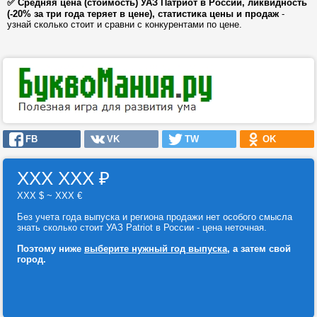
✅ Средняя цена (стоимость) УАЗ Патриот в России, ликвидность
(-20% за три года теряет в цене), статистика цены и продаж
-
узнай сколько стоит и сравни с конкурентами по цене.
FB
VK
TW
OK
ХХХ ХХХ
₽
ХХХ $ ~ ХХХ €
Без учета года выпуска и региона продажи нет особого смысла
знать сколько стоит УАЗ Patriot в России - цена неточная.
Поэтому ниже
выберите нужный год выпуска
, а затем свой
город.