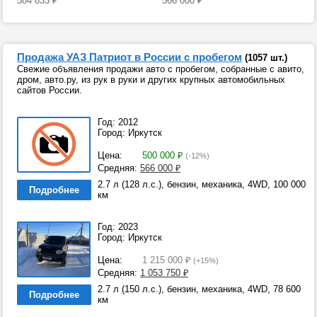
584 833
₽
566 000
₽
Продажа УАЗ Патриот в России с пробегом
(1057 шт.)
Свежие объявления продажи авто с пробегом, собранные с авито,
дром, авто.ру, из рук в руки и других крупных автомобильных
сайтов России.
Год: 2012
Город: Иркутск
Цена:
500 000
₽
(-12%)
Средняя:
566 000
₽
2.7 л (128 л.с.), бензин, механика, 4WD, 100 000
Подробнее
км
Год: 2023
Город: Иркутск
Цена:
1 215 000
₽
(+15%)
Средняя:
1 053 750
₽
2.7 л (150 л.с.), бензин, механика, 4WD, 78 600
Подробнее
км