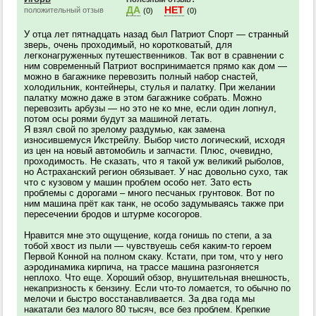
ДА
НЕТ
положительный отзыв
(0)
(0)
У отца лет пятнадцать назад был Патриот Спорт — странный
зверь, очень проходимый, но коротковатый, для
легконагруженных путешественников. Так вот в сравнении с
ним современный Патриот воспринимается прямо как дом —
можно в багажнике перевозить полный набор снастей,
холодильник, контейнеры, стулья и палатку. При желании
палатку можно даже в этом багажнике собрать. Можно
перевозить арбузы — но это не ко мне, если один лопнул,
потом осы роями будут за машиной летать.
Я взял свой по зрелому раздумью, как замена
износившемуся Икстрейлу. Выбор чисто логический, исходя
из цен на новый автомобиль и запчасти. Плюс, очевидно,
проходимость. Не сказать, что я такой уж великий рыболов,
но Астраханский регион обязывает. У нас довольно сухо, так
что с кузовом у машин проблем особо нет. Зато есть
проблемы с дорогами – много песчаных грунтовок. Вот по
ним машина прёт как танк, не особо задумываясь также при
пересечении бродов и штурме косогоров.
Нравится мне это ощущение, когда гонишь по степи, а за
тобой хвост из пыли — чувствуешь себя каким-то героем
Первой Конной на полном скаку. Кстати, при том, что у него
аэродинамика кирпича, на трассе машина разгоняется
неплохо. Что еще. Хороший обзор, внушительная внешность,
некапризность к бензину. Если что-то ломается, то обычно по
мелочи и быстро восстанавливается. За два года мы
накатали без малого 80 тысяч, все без проблем. Крепкие