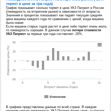
теряет в цене за три года)
График показывает сколько теряет в цене УАЗ Патриот в России
(ликвидность на вторичном рынке) в зависимости от возраста.
Значения в процентах показывают как падает текущая средняя
цена машины каждого года по сравнению с ценой, когда машина
была новая.
Если машина старых годов растет в цене либо теряет очень мало,
то ликвидность хорошая. В данном случае
потеря стоимости
УАЗ Патриот
за первые три года составляет -20%.
50
Изменение цены (%)
25
0
-25
-50
0
5
10
15
Возраст машины (годы)
Изменение
В графике представлены данные по всей стране. В каждом
крупном городе ликвидность УАЗ Патриот будет своя -
выберите