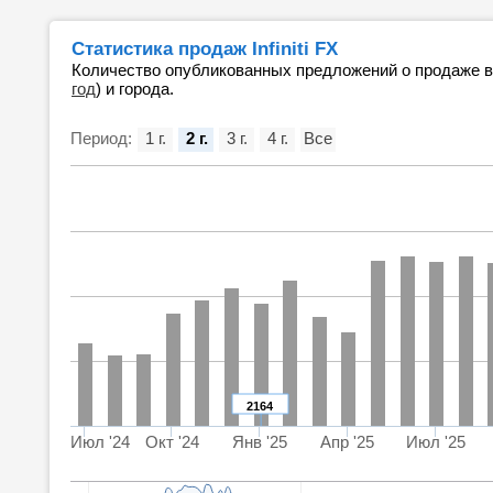
Статистика продаж Infiniti FX
Количество опубликованных предложений о продаже 
год
) и города.
Период:
1 г.
2 г.
3 г.
4 г.
Все
2164
Июл '24
Окт '24
Янв '25
Апр '25
Июл '25