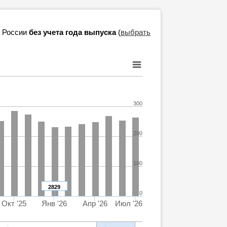
в России
без учета года выпуска
(
выбрать
300
200
100
2829
0
Окт '25
Янв '26
Апр '26
Июл '26