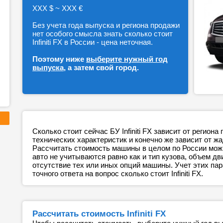
ХХХ $ ~ ХХХ €
Без учета года выпуска и региона продажи
нет особого смысла знать сколько стоит
Infiniti FX в России - цена неточная.
Поэтому ниже
выберите нужный год
выпуска
, а затем свой город.
Сколько стоит сейчас БУ Infiniti FX зависит от регион
технических характеристик и конечно же зависит от ж
Рассчитать стоимость машины в целом по России можн
авто не учитываются равно как и тип кузова, объем дв
отсутствие тех или иных опций машины. Учет этих п
точного ответа на вопрос сколько стоит Infiniti FX.
Рассчитать стоимость Infiniti FX