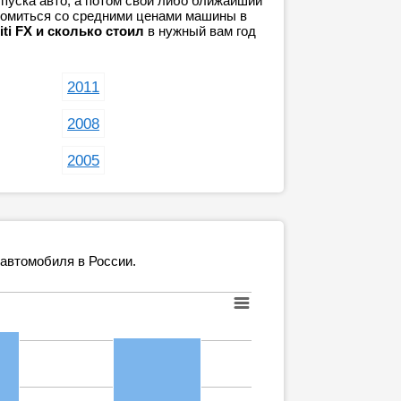
пуска авто, а потом свой либо ближайший
акомиться со средними ценами машины в
iti FX и сколько стоил
в нужный вам год
2011
2008
2005
 автомобиля в России.