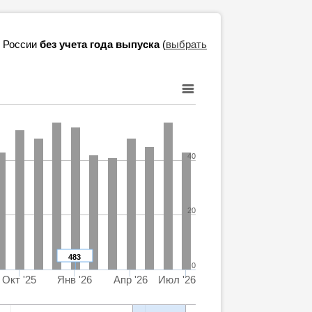
в России
без учета года выпуска
(
выбрать
40
20
483
0
Окт '25
Янв '26
Апр '26
Июл '26