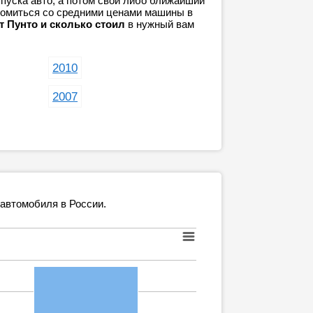
пуска авто, а потом свой либо ближайший
акомиться со средними ценами машины в
т Пунто и сколько стоил
в нужный вам
2010
2007
 автомобиля в России.