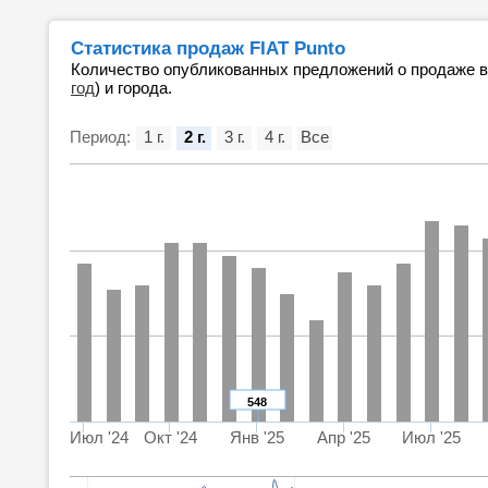
Статистика продаж FIAT Punto
Количество опубликованных предложений о продаже 
год
) и города.
Период:
1 г.
2 г.
3 г.
4 г.
Все
548
Июл '24
Окт '24
Янв '25
Апр '25
Июл '25