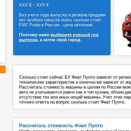
ХХХ $ ~ ХХХ €
Без учета года выпуска и региона продажи
нет особого смысла знать сколько стоит
FIAT Punto в России - цена неточная.
Поэтому ниже
выберите нужный год
выпуска
, а затем свой город.
Сколько стоит сейчас БУ Фиат Пунто зависит от регио
технических характеристик и конечно же зависит от ж
Рассчитать стоимость машины в целом по России можн
авто не учитываются равно как и тип кузова, объем дв
отсутствие тех или иных опций машины. Учет этих п
точного ответа на вопрос сколько стоит Фиат Пунто.
Рассчитать стоимость Фиат Пунто