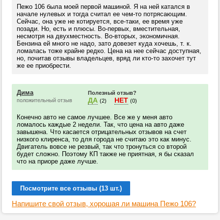
Пежо 106 была моей первой машиной. Я на ней катался в
начале нулевых и тогда считал ее чем-то потрясающим.
Сейчас, она уже не котируется, все-таки, ее время уже
позади. Но, есть и плюсы. Во-первых, вместительная,
несмотря на двухместность. Во-вторых, экономичная.
Бензина ей много не надо, зато довезет куда хочешь, т. к.
ломалась тоже крайне редко. Цена на нее сейчас доступная,
но, почитав отзывы владельцев, вряд ли кто-то захочет тут
же ее приобрести.
Дима
Полезный отзыв?
ДА
НЕТ
положительный отзыв
(2)
(0)
Конечно авто не самое лучшее. Все же у меня авто
ломалось каждые 2 недели. Так, что цена на авто даже
завышена. Что касается отрицательных отзывов на счет
низкого клиренса, то для города не считаю это как минус.
Двигатель вовсе не резвый, так что тронуться со второй
будет сложно. Поэтому КП также не приятная, я бы сказал
что на приоре даже лучше.
Посмотрите все отзывы (13 шт.)
Напишите свой отзыв, хорошая ли машина Пежо 106?