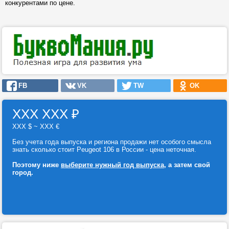
конкурентами по цене.
FB
VK
TW
OK
ХХХ ХХХ
₽
ХХХ $ ~ ХХХ €
Без учета года выпуска и региона продажи нет особого смысла
знать сколько стоит Peugeot 106 в России - цена неточная.
Поэтому ниже
выберите нужный год выпуска
, а затем свой
город.