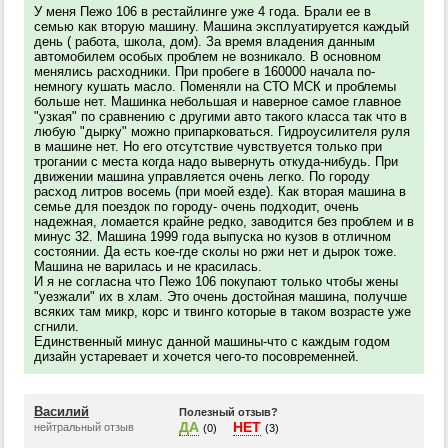
У меня Пежо 106 в рестайлинге уже 4 года. Брали ее в
семью как вторую машину. Машина эксплуатируется каждый
день ( работа, школа, дом). За время владения данным
автомобилем особых проблем не возникало. В основном
менялись расходники. При пробеге в 160000 начала по-
немногу кушать масло. Поменяли на СТО МСК и проблемы
больше нет. Машинка небольшая и наверное самое главное
"узкая" по сравнению с другими авто такого класса так что в
любую "дырку" можно припарковаться. Гидроусилителя руля
в машине нет. Но его отсутствие чувствуется только при
трогании с места когда надо вывернуть откуда-нибудь. При
движении машина управляется очень легко. По городу
расход литров восемь (при моей езде). Как вторая машина в
семье для поездок по городу- очень подходит, очень
надежная, ломается крайне редко, заводится без проблем и в
минус 32. Машина 1999 года выпуска но кузов в отличном
состоянии. Да есть кое-где сколы но ржи нет и дырок тоже.
Машина не варилась и не красилась.
И я не согласна что Пежо 106 покупают только чтобы жены
"уезжали" их в хлам. Это очень достойная машина, получше
всяких там микр, корс и твинго которые в таком возрасте уже
сгнили.
Единственный минус данной машины-что с каждым годом
дизайн устаревает и хочется чего-то посовременней.
Василий
Полезный отзыв?
ДА
НЕТ
нейтральный отзыв
(0)
(3)